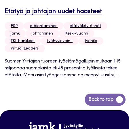
Etätyö ja johtajan uudet haasteet
ESR
etäjohtaminen
etätyökäytännöt
jamk
johtaminen
Keski-Suomi
TKI-hankkeet
työhyvinvointi
työnilo
Virtual Leaders
Suomen Yrittäjien tuoreen työelämägallupin mukaan 1,15
miljoonaa suomalaista eli 48 prosenttia työllisistä tekee
etätöitä. Moni asia työarjessamme on mennyt uusiksi,...
Siirry
Back to top
takaisin
sivun
alkuun
www.jamk.fi