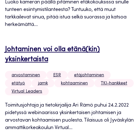
Luoko kameran päällä pitäminen etäkokouksissa sinulle
tunteen esiintymistilanteesta? Tuntuuko, että muut
tarkkailevat sinua, pitää istua selkä suorassa ja katsoa
herkeämättä...
Johtaminen voi olla etänä(kin)
yksinkertaista
arvostaminen
ESR
etäjohtaminen
etätyö
jamk
kohtaaminen
TKI-hankkeet
Virtual Leaders
Toimitusjohtaja ja tietokirjailija Ari Rämö puhui 24.2.2022
pidetyssä webinaarissa yksinkertaisen johtamisen ja
arvostavan kohtaamisen puolesta. Tilaisuus oli Jyväskylän
ammattikorkeakoulun Virtual...