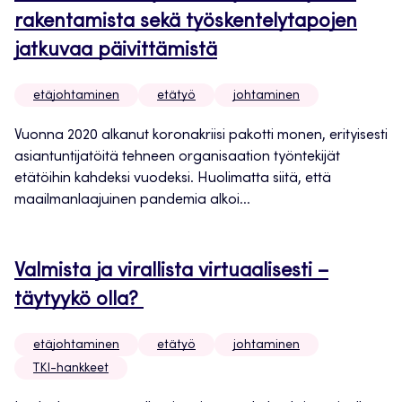
rakentamista sekä työskentelytapojen
jatkuvaa päivittämistä
etäjohtaminen
etätyö
johtaminen
Vuonna 2020 alkanut koronakriisi pakotti monen, erityisesti
asiantuntijatöitä tehneen organisaation työntekijät
etätöihin kahdeksi vuodeksi. Huolimatta siitä, että
maailmanlaajuinen pandemia alkoi...
Valmista ja virallista virtuaalisesti –
täytyykö olla?
etäjohtaminen
etätyö
johtaminen
TKI-hankkeet