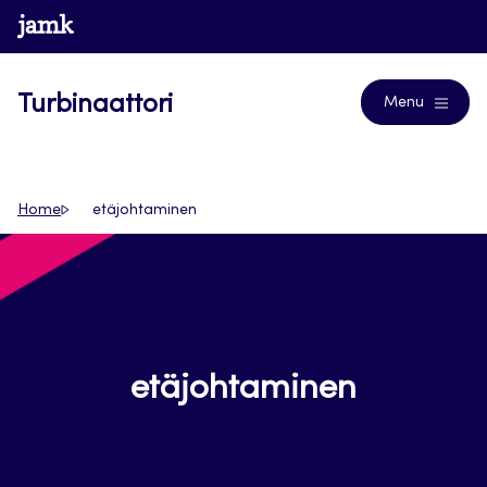
Siirry
www.jamk.fi
Blogs
suoraan
sisältöön
Turbinaattori
Menu
Home
etäjohtaminen
etäjohtaminen