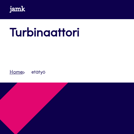
Siirry
www.jamk.fi
suoraan
sisältöön
Turbinaattori
Home
etätyö