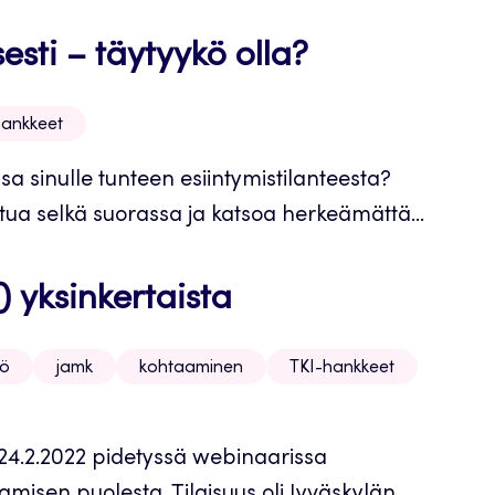
isesti – täytyykö olla?
hankkeet
 sinulle tunteen esiintymistilanteesta?
stua selkä suorassa ja katsoa herkeämättä...
) yksinkertaista
yö
jamk
kohtaaminen
TKI-hankkeet
ui 24.2.2022 pidetyssä webinaarissa