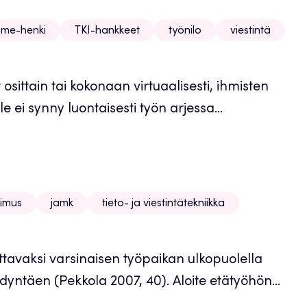
me-henki
TKI-hankkeet
työnilo
viestintä
osittain tai kokonaan virtuaalisesti, ihmisten
e ei synny luontaisesti työn arjessa...
imus
jamk
tieto- ja viestintätekniikka
ttavaksi varsinaisen työpaikan ulkopuolella
yödyntäen (Pekkola 2007, 40). Aloite etätyöhön...