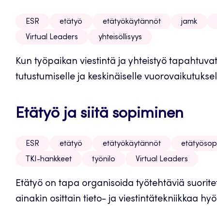
ESR
etätyö
etätyökäytännöt
jamk
Virtual Leaders
yhteisöllisyys
Kun työpaikan viestintä ja yhteistyö tapahtuvat 
tutustumiselle ja keskinäiselle vuorovaikutuksell
Etätyö ja siitä sopiminen
ESR
etätyö
etätyökäytännöt
etätyösop
TKI-hankkeet
työnilo
Virtual Leaders
Etätyö on tapa organisoida työtehtäviä suorite
ainakin osittain tieto- ja viestintätekniikkaa h