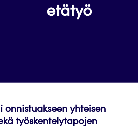
etätyö
i onnistuakseen yhteisen
kä työskentelytapojen