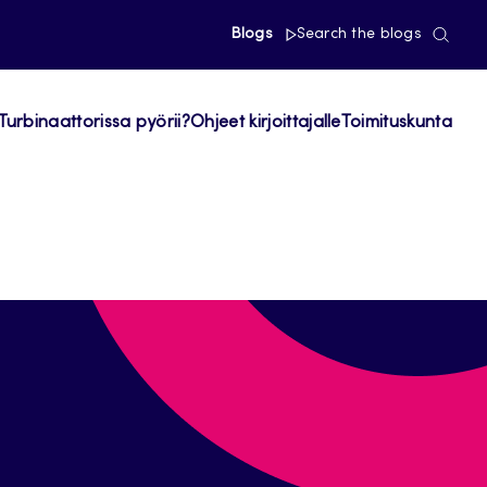
Blogs
Search the blogs
Turbinaattorissa pyörii?
Ohjeet kirjoittajalle
Toimituskunta