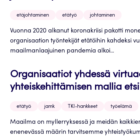
etäjohtaminen
etätyö
johtaminen
Vuonna 2020 alkanut koronakriisi pakotti monen,
organisaation työntekijät etätöihin kahdeksi vuo
maailmanlaajuinen pandemia alkoi...
Organisaatiot yhdessä virtuaa
yhteiskehittämisen mallia et
etätyö
jamk
TKI-hankkeet
työelämä
Maailma on myllerryksessä ja meidän kaikkien 
enenevässä määrin tarvitsemme yhteistyökum