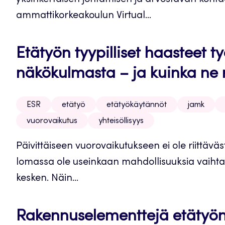
yksinkertaisen johtamisen ja arvostavan kohtaa
ammattikorkeakoulun Virtual...
Etätyön tyypilliset haasteet 
näkökulmasta – ja kuinka ne 
ESR
etätyö
etätyökäytännöt
jamk
vuorovaikutus
yhteisöllisyys
Päivittäiseen vuorovaikutukseen ei ole riittävä
lomassa ole useinkaan mahdollisuuksia vaihtaa
kesken. Näin...
Rakennuselementtejä etätyön 