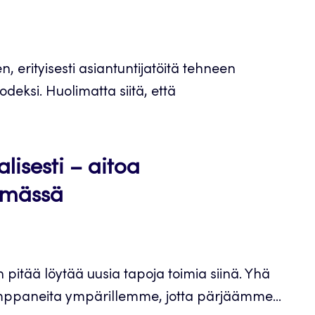
 erityisesti asiantuntijatöitä tehneen
deksi. Huolimatta siitä, että
lisesti – aitoa
simässä
pitää löytää uusia tapoja toimia siinä. Yhä
ppaneita ympärillemme, jotta pärjäämme...