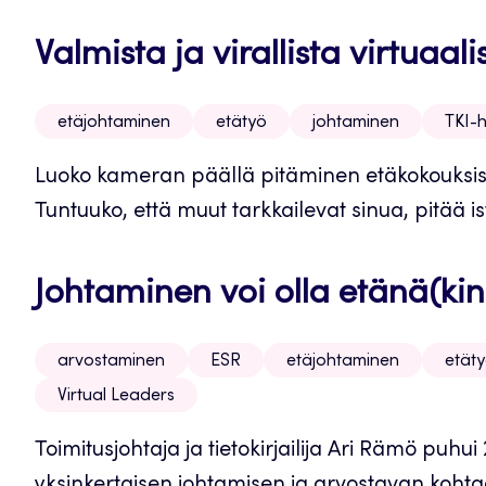
Valmista ja virallista virtuaal
etäjohtaminen
etätyö
johtaminen
TKI-
Luoko kameran päällä pitäminen etäkokouksissa
Tuntuuko, että muut tarkkailevat sinua, pitää i
Johtaminen voi olla etänä(kin
arvostaminen
ESR
etäjohtaminen
etät
Virtual Leaders
Toimitusjohtaja ja tietokirjailija Ari Rämö puh