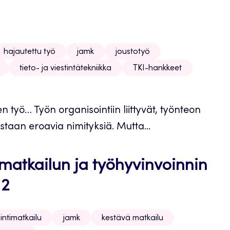
hajautettu työ
jamk
joustotyö
tieto- ja viestintätekniikka
TKI-hankkeet
n työ… Työn organisointiin liittyvät, työnteon
staan eroavia nimityksiä. Mutta...
matkailun ja työhyvinvoinnin
 2
intimatkailu
jamk
kestävä matkailu