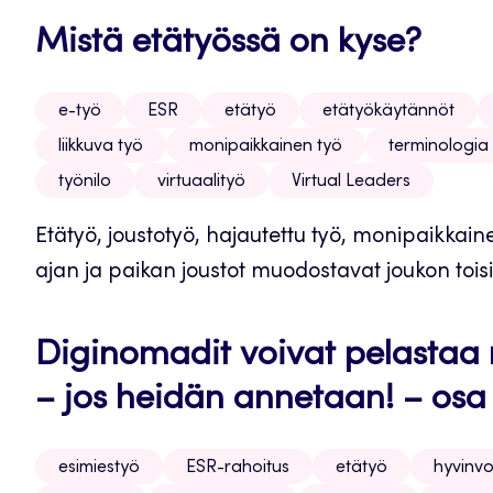
Mistä etätyössä on kyse?
e-työ
ESR
etätyö
etätyökäytännöt
liikkuva työ
monipaikkainen työ
terminologia
työnilo
virtuaalityö
Virtual Leaders
Etätyö, joustotyö, hajautettu työ, monipaikkaine
ajan ja paikan joustot muodostavat joukon toisi
Diginomadit voivat pelastaa 
– jos heidän annetaan! – osa
esimiestyö
ESR-rahoitus
etätyö
hyvinvo