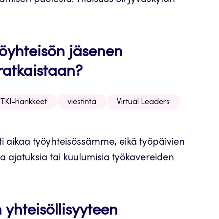
misen puolesta. Tilaisuus oli Jyväskylän
työyhteisön jäsenen
ratkaistaan?
TKI-hankkeet
viestintä
Virtual Leaders
sti aikaa työyhteisössämme, eikä työpäivien
 ajatuksia tai kuulumisia työkavereiden
yhteisöllisyyteen