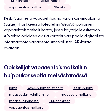
TKI-hankkeet
Value-hanke
vapaaehtoismatkailu
WebAR
Keski-Suomesta vapaaehtoismatkailun kärkimaakunta
(Value) -hankkeessa toteutettiin WebAR-pohjainen
vapaaehtoismatkailukartta, jossa käyttäjälle esitetään
AR-teknologioiden avulla karttakuvan päällä digitaalista
informaatiota vapaaehtoismatkailusta. AR-kartta
avataan...
Opiskelijat vapaaehtoismatkailun
huippukonseptia metsästämässä
jamk
Keski-Suomen Kylät ry
Keski-Suomi
maaseudun kehittäminen
maaseutumatkailu
maaseuturahasto
TKI-hankkeet
vapaaehtoismatkailu