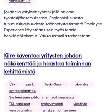
yrityskulttuuri
Jokaisella yrityksen työntekijällä on oma
työntekijäkokemuksensa. Englanninkielisestä
tutkimuskirjallisuudesta käännetystä termistä Employee
Experience käytetään usein myös termiä
henkilöstökokemus. Vaikka termeillä tarkoitetaan...
Kiire kaventaa yritysten johdon
näkökenttää ja haastaa toiminnan
kehittämistä
ESR
jamk
Keski-Suomi
pk-yritys
systeemiajattelu
Systeeminen johtaminen teollisuudessa
TKI-hankkeet
työhyvinvointi
viestintä
vuorovaikutus
yrityksen johtaminen