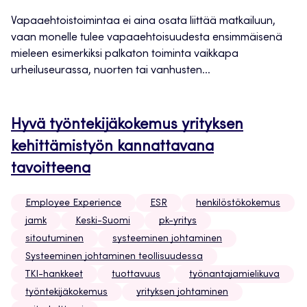
Vapaaehtoistoimintaa ei aina osata liittää matkailuun,
vaan monelle tulee vapaaehtoisuudesta ensimmäisenä
mieleen esimerkiksi palkaton toiminta vaikkapa
urheiluseurassa, nuorten tai vanhusten...
Hyvä työntekijäkokemus yrityksen
kehittämistyön kannattavana
tavoitteena
Employee Experience
ESR
henkilöstökokemus
jamk
Keski-Suomi
pk-yritys
sitoutuminen
systeeminen johtaminen
Systeeminen johtaminen teollisuudessa
TKI-hankkeet
tuottavuus
työnantajamielikuva
työntekijäkokemus
yrityksen johtaminen