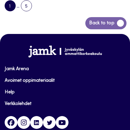
1
…
5
PAGE
PAGE
NEXT
PAGE
Siirry
Back to top
takaisin
sivun
alkuun
www.jamk.fi
Jamk Arena
Avoimet oppimateriaalit
Help
Verkkolehdet
Facebook
Instagram
Linkedin
Twitter
YouTube