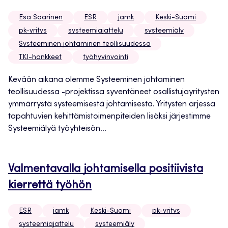
Esa Saarinen
ESR
jamk
Keski-Suomi
pk-yritys
systeemiajattelu
systeemiäly
Systeeminen johtaminen teollisuudessa
TKI-hankkeet
työhyvinvointi
Kevään aikana olemme Systeeminen johtaminen
teollisuudessa -projektissa syventäneet osallistujayritysten
ymmärrystä systeemisestä johtamisesta. Yritysten arjessa
tapahtuvien kehittämistoimenpiteiden lisäksi järjestimme
Systeemiälyä työyhteisön...
Valmentavalla johtamisella positiivista
kierrettä työhön
ESR
jamk
Keski-Suomi
pk-yritys
systeemiajattelu
systeemiäly