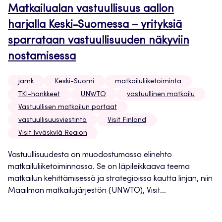
Matkailualan vastuullisuus aallon
harjalla Keski-Suomessa – yrityksiä
sparrataan vastuullisuuden näkyviin
nostamisessa
jamk
Keski-Suomi
matkailuliiketoiminta
TKI-hankkeet
UNWTO
vastuullinen matkailu
Vastuullisen matkailun portaat
vastuullisuusviestintä
Visit Finland
Visit Jyväskylä Region
Vastuullisuudesta on muodostumassa elinehto
matkailuliiketoiminnassa. Se on läpileikkaava teema
matkailun kehittämisessä ja strategioissa kautta linjan, niin
Maailman matkailujärjestön (UNWTO), Visit...