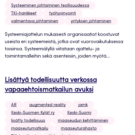
Systeeminen johtaminen teollisuudessa
TKI-hankkeet
työhyvinvointi
valmentava johtaminen
yrityksen johtaminen
Systeemiajattelun mukaisesti organisaatiot koostuvat
useista eri systeemeistä, jotka ovat vuorovaikutuksessa
toisiinsa. Systeemiälyllä viitataan ajattelu- ja
toimintamalleihin sekä asenteisiin, joiden myötä...
Lisättyä todellisuutta verkossa
vapaaehtoismatkailun avuksi
AR
augmented reality
jamk
Keski-Suomen Kylät ry
Keski-Suomi
lisätty todellisuus
maaseudun kehittäminen
maaseutumatkailu
maaseuturahasto