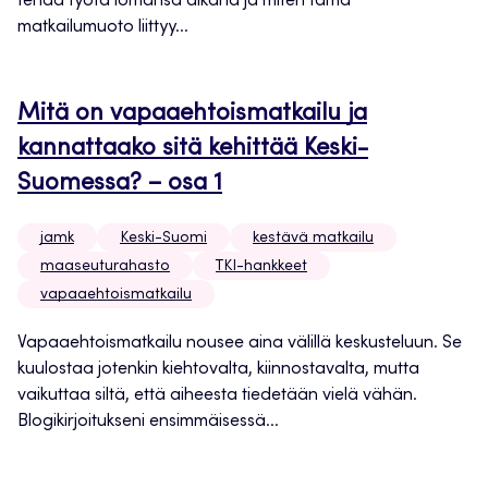
tehdä työtä lomansa aikana ja miten tämä
matkailumuoto liittyy...
Mitä on vapaaehtoismatkailu ja
kannattaako sitä kehittää Keski-
Suomessa? – osa 1
jamk
Keski-Suomi
kestävä matkailu
maaseuturahasto
TKI-hankkeet
vapaaehtoismatkailu
Vapaaehtoismatkailu nousee aina välillä keskusteluun. Se
kuulostaa jotenkin kiehtovalta, kiinnostavalta, mutta
vaikuttaa siltä, että aiheesta tiedetään vielä vähän.
Blogikirjoitukseni ensimmäisessä...