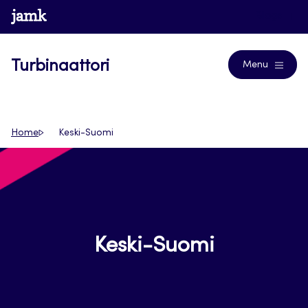
Siirry
www.jamk.fi
Blogs
suoraan
sisältöön
Turbinaattori
Menu
Home
Keski-Suomi
Keski-Suomi