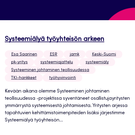
Systeemiälyä työyhteisön arkeen
Esa Saarinen
ESR
jamk
Keski-Suomi
pk-yritys
systeemiajattelu
systeemiäly
Systeeminen johtaminen teollisuudessa
TKI-hankkeet
työhyvinvointi
Kevään aikana olemme Systeeminen johtaminen
teollisuudessa -projektissa syventäneet osallistujayritysten
ymmärrystä systeemisestä johtamisesta. Yritysten arjessa
tapahtuvien kehittämistoimenpiteiden lisäksi järjestimme
Systeemiälyä työyhteisön...