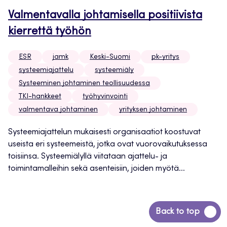
Valmentavalla johtamisella positiivista
kierrettä työhön
ESR
jamk
Keski-Suomi
pk-yritys
systeemiajattelu
systeemiäly
Systeeminen johtaminen teollisuudessa
TKI-hankkeet
työhyvinvointi
valmentava johtaminen
yrityksen johtaminen
Systeemiajattelun mukaisesti organisaatiot koostuvat
useista eri systeemeistä, jotka ovat vuorovaikutuksessa
toisiinsa. Systeemiälyllä viitataan ajattelu- ja
toimintamalleihin sekä asenteisiin, joiden myötä...
Siirry
Back to top
takaisin