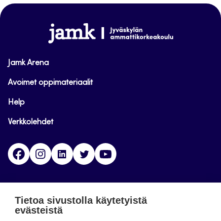
sivun
alkuun
www.jamk.fi
Jamk Arena
Avoimet oppimateriaalit
Help
Verkkolehdet
Facebook
Instagram
Linkedin
Twitter
YouTube
Jamk blogs
Tietoa sivustolla käytetyistä
evästeistä
Jamkin blogipalvelu. Blogien päivittäminen on