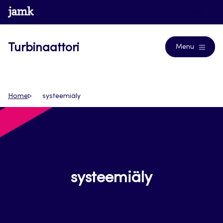
Siirry
www.jamk.fi
Blogs
suoraan
sisältöön
Turbinaattori
Menu
Home
systeemiäly
systeemiäly