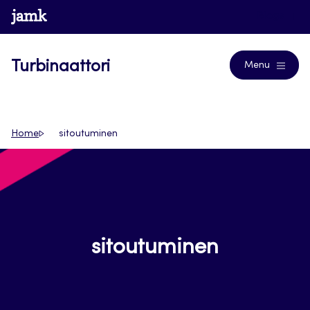
Siirry
www.jamk.fi
Blogs
suoraan
sisältöön
Turbinaattori
Menu
Home
sitoutuminen
sitoutuminen