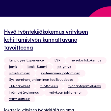
Hyvä työntekijäkokemus yrityksen
kehittämistyön kannattavana
tavoitteena
Employee Experience
ESR
henkilöstökokemus
jamk
Keski-Suomi
pk-yritys
sitoutuminen
systeeminen johtaminen
Systeeminen johtaminen teollisuudessa
TKI-hankkeet
tuottavuus
työnantajamielikuva
työntekijäkokemus
yrityksen johtaminen
yrityskulttuuri
Jokaisella yrityksen työntekijällä on oma