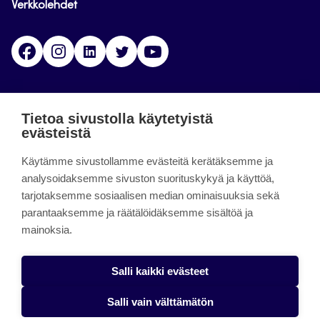
Verkkolehdet
Facebook
Instagram
Linkedin
Twitter
YouTube
Jamk blogs
Tietoa sivustolla käytetyistä
evästeistä
Jamkin blogipalvelu. Blogien päivittäminen on
Käytämme sivustollamme evästeitä kerätäksemme ja
päättynyt 11.9.2023.
analysoidaksemme sivuston suorituskykyä ja käyttöä,
tarjotaksemme sosiaalisen median ominaisuuksia sekä
About the site
parantaaksemme ja räätälöidäksemme sisältöä ja
mainoksia.
Käyttöehdot
Saavutettavuusseloste
Salli kaikki evästeet
Alasottoilmoitus
Salli vain välttämätön