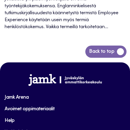
työntekijäkokemuksensa. Englanninkielisestä
tutkimuskirjallisuudesta käännetystä termistä Employee
Experience käytetään usein myös termiä
henkilöstökokemus. Vaikka termeillä tarkoitetaan...
Siirry
Back to top
takaisin
sivun
alkuun
www.jamk.fi
Jamk Arena
Avoimet oppimateriaalit
Help