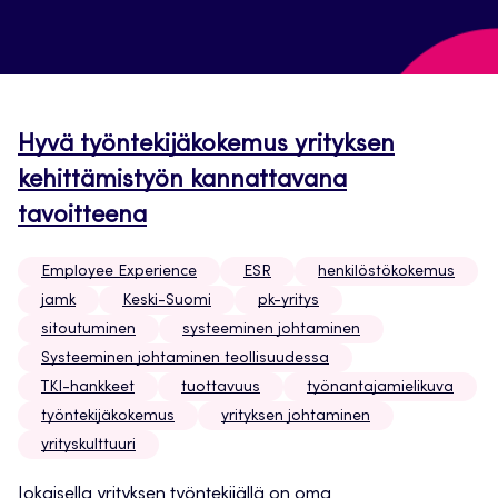
Hyvä työntekijäkokemus yrityksen
kehittämistyön kannattavana
tavoitteena
Employee Experience
ESR
henkilöstökokemus
jamk
Keski-Suomi
pk-yritys
sitoutuminen
systeeminen johtaminen
Systeeminen johtaminen teollisuudessa
TKI-hankkeet
tuottavuus
työnantajamielikuva
työntekijäkokemus
yrityksen johtaminen
yrityskulttuuri
Jokaisella yrityksen työntekijällä on oma