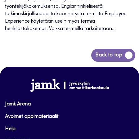
työntekijäkokemuksensa. Englanninkielisestä
tutkimuskirjallisuudesta käännetystä termistä Employee
Experience käytetään usein myös termiä
henkilöstökokemus. Vaikka termeillä tarkoitetaan...
Siirry
Back to top
takaisin
sivun
alkuun
www.jamk.fi
Jamk Arena
Avoimet oppimateriaalit
Help