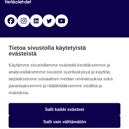
Verkkolehdet
Facebook
Instagram
Linkedin
Twitter
YouTube
Jamk blogs
Tietoa sivustolla käytetyistä
evästeistä
Jamkin blogipalvelu. Blogien päivittäminen on
Käytämme sivustollamme evästeitä kerätäksemme ja
päättynyt 11.9.2023.
analysoidaksemme sivuston suorituskykyä ja käyttöä,
tarjotaksemme sosiaalisen median ominaisuuksia sekä
About the site
parantaaksemme ja räätälöidäksemme sisältöä ja
mainoksia.
Käyttöehdot
Saavutettavuusseloste
Salli kaikki evästeet
Alasottoilmoitus
Salli vain välttämätön