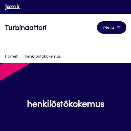
Siirry
www.jamk.fi
Blogs
suoraan
sisältöön
Turbinaattori
Menu
Home
henkilöstökokemus
henkilöstökokemus