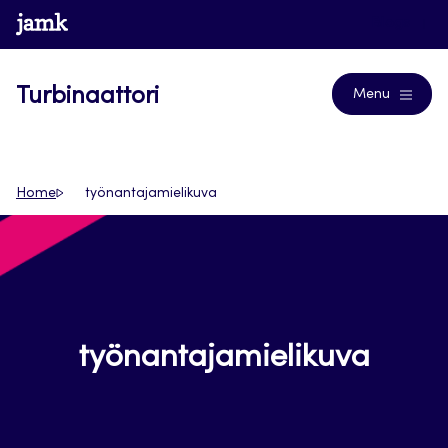
Siirry
www.jamk.fi
Blogs
suoraan
sisältöön
Turbinaattori
Menu
Home
työnantajamielikuva
työnantajamielikuva