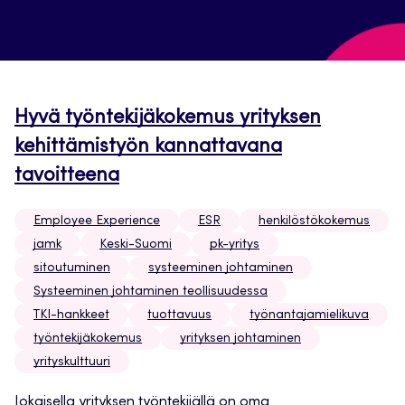
Hyvä työntekijäkokemus yrityksen
kehittämistyön kannattavana
tavoitteena
Employee Experience
ESR
henkilöstökokemus
jamk
Keski-Suomi
pk-yritys
sitoutuminen
systeeminen johtaminen
Systeeminen johtaminen teollisuudessa
TKI-hankkeet
tuottavuus
työnantajamielikuva
työntekijäkokemus
yrityksen johtaminen
yrityskulttuuri
Jokaisella yrityksen työntekijällä on oma