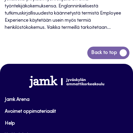
työntekijäkokemuksensa. Englanninkielisestä
tutkimuskirjallisuudesta käännetystä termistä Employee
Experience käytetään usein myös termiä
henkilöstökokemus. Vaikka termeillä tarkoitetaan...
Siirry
Back to top
takaisin
sivun
alkuun
www.jamk.fi
Jamk Arena
Avoimet oppimateriaalit
Help