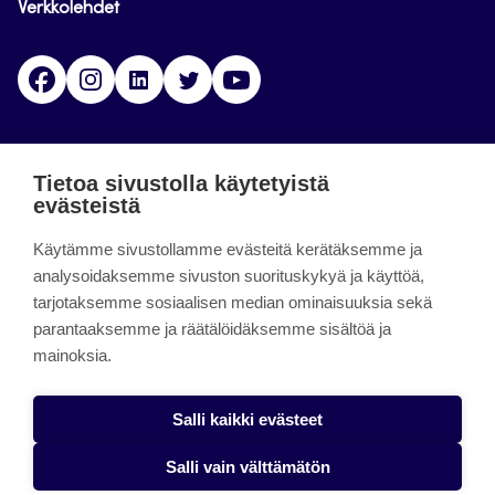
Verkkolehdet
Facebook
Instagram
Linkedin
Twitter
YouTube
Jamk blogs
Tietoa sivustolla käytetyistä
evästeistä
Jamkin blogipalvelu. Blogien päivittäminen on
Käytämme sivustollamme evästeitä kerätäksemme ja
päättynyt 11.9.2023.
analysoidaksemme sivuston suorituskykyä ja käyttöä,
tarjotaksemme sosiaalisen median ominaisuuksia sekä
About the site
parantaaksemme ja räätälöidäksemme sisältöä ja
mainoksia.
Käyttöehdot
Saavutettavuusseloste
Salli kaikki evästeet
Alasottoilmoitus
Salli vain välttämätön