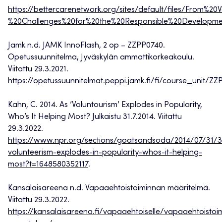
https://bettercarenetwork.org/sites/default/files/From%2
%20Challenges%20for%20the%20Responsible%20Developm
Jamk n.d. JAMK InnoFlash, 2 op – ZZPP0740.
Opetussuunnitelma, Jyväskylän ammattikorkeakoulu.
Viitattu 29.3.2021.
https://opetussuunnitelmat.peppi.jamk.fi/fi/course_unit/Z
Kahn, C. 2014. As ’Voluntourism’ Explodes in Popularity,
Who’s It Helping Most? Julkaistu 31.7.2014. Viitattu
29.3.2022.
https://www.npr.org/sections/goatsandsoda/2014/07/31/
volunteerism-explodes-in-popularity-whos-it-helping-
most?t=1648580352117
.
Kansalaisareena n.d. Vapaaehtoistoiminnan määritelmä.
Viitattu 29.3.2022.
https://kansalaisareena.fi/vapaaehtoiselle/vapaaehtoistoi