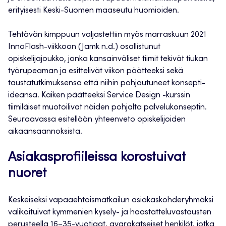
erityisesti Keski-Suomen maaseutu huomioiden.
Tehtävän kimppuun valjastettiin myös marraskuun 2021
InnoFlash-viikkoon (Jamk n.d.) osallistunut
opiskelijajoukko, jonka kansainväliset tiimit tekivät tiukan
työrupeaman ja esittelivät viikon päätteeksi sekä
taustatutkimuksensa että niihin pohjautuneet konsepti-
ideansa. Kaiken päätteeksi Service Design -kurssin
tiimiläiset muotoilivat näiden pohjalta palvelukonseptin.
Seuraavassa esitellään yhteenveto opiskelijoiden
aikaansaannoksista.
Asiakasprofiileissa korostuivat
nuoret
Keskeiseksi vapaaehtoismatkailun asiakaskohderyhmäksi
valikoituivat kymmenien kysely- ja haastatteluvastausten
perusteella 16–35-vuotiaat, avarakatseiset henkilöt, jotka