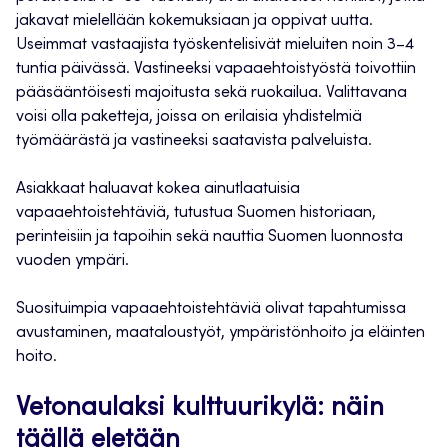
jakavat mielellään kokemuksiaan ja oppivat uutta.
Useimmat vastaajista työskentelisivät mieluiten noin 3–4
tuntia päivässä. Vastineeksi vapaaehtoistyöstä toivottiin
pääsääntöisesti majoitusta sekä ruokailua. Valittavana
voisi olla paketteja, joissa on erilaisia yhdistelmiä
työmäärästä ja vastineeksi saatavista palveluista.
Asiakkaat haluavat kokea ainutlaatuisia
vapaaehtoistehtäviä, tutustua Suomen historiaan,
perinteisiin ja tapoihin sekä nauttia Suomen luonnosta
vuoden ympäri.
Suosituimpia vapaaehtoistehtäviä olivat tapahtumissa
avustaminen, maataloustyöt, ympäristönhoito ja eläinten
hoito.
Vetonaulaksi kulttuurikylä: näin
täällä eletään