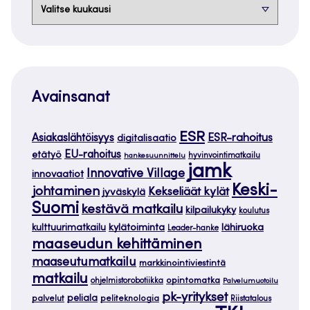
Arkistot
Avainsanat
ESR
ESR-rahoitus
Asiakaslähtöisyys
digitalisaatio
EU-rahoitus
etätyö
hankesuunnittelu
hyvinvointimatkailu
jamk
Innovative Village
innovaatiot
Keski-
johtaminen
Kekseliäät kylät
jyväskylä
Suomi
kestävä matkailu
kilpailukyky
koulutus
kylätoiminta
lähiruoka
kulttuurimatkailu
Leader-hanke
maaseudun kehittäminen
maaseutumatkailu
markkinointiviestintä
matkailu
opintomatka
ohjelmistorobotiikka
Palvelumuotoilu
pk-yritykset
peliala
palvelut
peliteknologia
Riistatalous