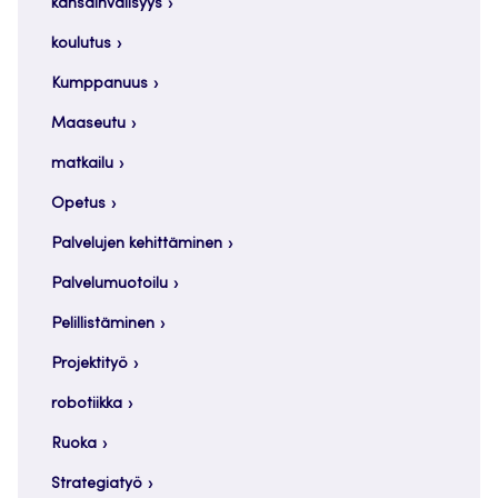
kansainvälisyys
koulutus
Kumppanuus
Maaseutu
matkailu
Opetus
Palvelujen kehittäminen
Palvelumuotoilu
Pelillistäminen
Projektityö
robotiikka
Ruoka
Strategiatyö