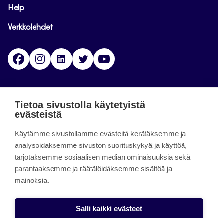
Help
Verkkolehdet
Facebook
Instagram
Linkedin
Twitter
YouTube
Jamk blogs
Tietoa sivustolla käytetyistä
evästeistä
Jamkin blogipalvelu. Blogien päivittäminen on
päättynyt 11.9.2023.
Käytämme sivustollamme evästeitä kerätäksemme ja
analysoidaksemme sivuston suorituskykyä ja käyttöä,
tarjotaksemme sosiaalisen median ominaisuuksia sekä
About the site
parantaaksemme ja räätälöidäksemme sisältöä ja
mainoksia.
Käyttöehdot
Saavutettavuusseloste
Salli kaikki evästeet