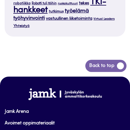
TKI-
tekes
robotiikka
Robotti tuli töihin
ruokakulttuuri
hankkeet
työelämä
tutkimus
työhyvinvointi
vastuullinen liiketoiminta
Virtual Leaders
Yhteistyö
Siirry
Back to top
takaisin
sivun
alkuun
www.jamk.fi
Jamk Arena
Avoimet oppimateriaalit