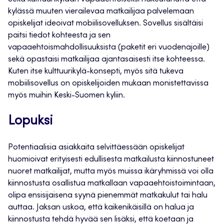
kylässä muuten vierailevaa matkailijaa palvelemaan
opiskelijat ideoivat mobiilisovelluksen. Sovellus sisältäisi
paitsi tiedot kohteesta ja sen
vapaaehtoismahdollisuuksista (paketit eri vuodenajoille)
sekä opastaisi matkailijaa ajantasaisesti itse kohteessa.
Kuten itse kulttuurikylä-konsepti, myös sitä tukeva
mobiilisovellus on opiskelijoiden mukaan monistettavissa
myös muihin Keski-Suomen kyliin.
Lopuksi
Potentiaalisia asiakkaita selvittäessään opiskelijat
huomioivat erityisesti edullisesta matkailusta kiinnostuneet
nuoret matkailijat, mutta myös muissa ikäryhmissä voi olla
kiinnostusta osallistua matkallaan vapaaehtoistoimintaan,
olipa ensisijaisena syynä pienemmät matkakulut tai halu
auttaa. Jaksan uskoa, että kaikenikäisillä on halua ja
kiinnostusta tehdä hyvää sen lisäksi, että koetaan ja