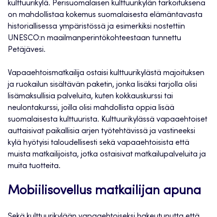
kulttuurikylä. Perisuomalaisen kulttuurikylän tarkoituksena
on mahdollistaa kokemus suomalaisesta elämäntavasta
historiallisessa ympäristössä ja esimerkiksi nostettiin
UNESCO:n maailmanperintökohteestaan tunnettu
Petäjävesi.
Vapaaehtoismatkailija ostaisi kulttuurikylästä majoituksen
ja ruokailun sisältävän paketin, jonka lisäksi tarjolla olisi
lisämaksullisia palveluita, kuten kokkauskurssi tai
neulontakurssi, joilla olisi mahdollista oppia lisää
suomalaisesta kulttuurista. Kulttuurikylässä vapaaehtoiset
auttaisivat paikallisia arjen työtehtävissä ja vastineeksi
kylä hyötyisi taloudellisesti sekä vapaaehtoisista että
muista matkailijoista, jotka ostaisivat matkailupalveluita ja
muita tuotteita.
Mobiilisovellus matkailijan apuna
Sekä kulttuurikylään vapaaehtoiseksi hakeutunutta että