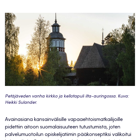
Petäjäveden vanha kirkko ja kellotapuli ilta-auringossa. Kuva:
Heikki Sulander.
Avainasiana kansainvälisille vapaaehtoismatkailijoille
pidettiin aitoon suomalaisuuteen tutustumista, joten
palvelumuotoilun opiskelijatiimin pääkonseptiksi valikoitui