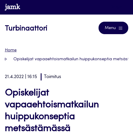
Siirry
www.jamk.fi
Blogs
suoraan
sisältöön
Turbinaattori
Menu
Home
Opiskelijat vapaaehtoismatkailun huippukonseptia metsäst
21.4.2022 | 16:15
Toimitus
Opiskelijat
vapaaehtoismatkailun
huippukonseptia
metsästämässä