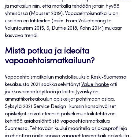
ja matkailun niin, että matkalla tehdään jotain hyvää
yhteisössä (Mousset 2019). Vapaaehtoismatkailu on
useiden eri lähteiden (esim. From Volunteering to
Voluntourism 2015, 6, Duthie 2018, Kahn 2014) mukaan
kasvava trendi.
Mistä potkua ja ideoita
vapaaehtoismatkailuun?
Vapaaehtoismatkailun mahdollisuuksia Keski-Suomessa
kesäkuusta 2021 saakka selvittänyt
Value-hanke
otti
joukkovoiman käyttöön ja laittoi Jyväskylän
ammattikorkeakoulun opiskelijat pohtimaan asiaa.
Syksyllä 2021 Service Design -kurssin kansainväliset
opiskelijat saivat eteensä palvelumuotoilutehtävän:
kehittää asiakaslähtöistä vapaaehtoismatkailua
Suomessa. Tehtävään kuului määritellä asiakasprofiileja
ja ehdottaa näille sopivia vapaaehtoismatkailupalveluita,