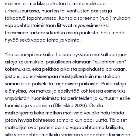
mieleen esimerkiksi palkaton toiminta vaikkapa
urheiluseurassa, nuorten tai vanhusten parissa ja
talkootyö tapahtumissa. Kansalaisareenan (n.d.) mukaan
vapaaehtoistoimintaan liittyvät myös esimerkiksi
toimiminen tärkeäksi koetun asian puolesta, halu tehdä
hyvää sekä vapaa tahto ja valinta.
Yhä useampi matkailija haluaa nykyään matkaltaan juuri
aitoja kokemuksia, paikalliseen elämään ”pulahtamisen”
kokemuksia, eikä pelkkää pikaista piipahdusta paikkaan,
josta ei jää erityisempää muistijälkeä kuin muistakaan
samanlaisia palveluita tarjoavista paikoista. Paitsi aitoja
elämyksiä, voi matkailija edellyttää kohteessa esimerkiksi
ympäristön huomioimista tai perinteiden ja kulttuurin esille
tuomista ja vaalimista (Blinnikka 2020). Osalla
matkailijoista koko matkan motiivina voi olla halu tehdä
jotain hyvää kohteessa samalla kun oppii uutta. Tällaiset
matkailijat ovat potentiaalisia vapaaehtoismatkailijoita,
sillä vapaaehtoismatkailu yhdistää vapaaehtoistoiminnan