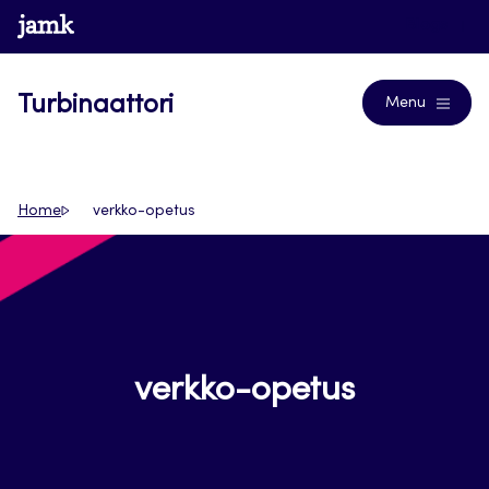
Siirry
www.jamk.fi
Blogs
suoraan
sisältöön
Turbinaattori
Menu
Home
verkko-opetus
verkko-opetus