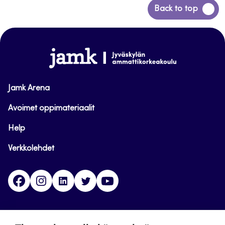
Siirry
Back to top
takaisin
sivun
alkuun
www.jamk.fi
Jamk Arena
Avoimet oppimateriaalit
Help
Verkkolehdet
Facebook
Instagram
Linkedin
Twitter
YouTube
Jamk blogs