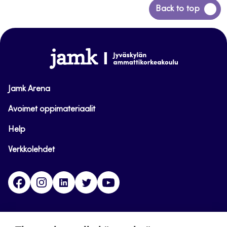
Siirry
Back to top
takaisin
sivun
alkuun
www.jamk.fi
Jamk Arena
Avoimet oppimateriaalit
Help
Verkkolehdet
Facebook
Instagram
Linkedin
Twitter
YouTube
Jamk blogs