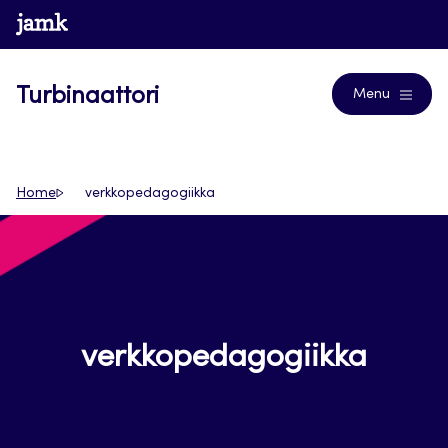
Siirry
www.jamk.fi
Blogs
suoraan
sisältöön
Turbinaattori
Menu
Home
verkkopedagogiikka
verkkopedagogiikka