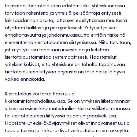
toimintaa. Kiertotalouden edistämiseksi yhteiskunnassa
tarvitaan rakenteita ja yhteisiä pelisääntöjä erityisesti
lainsäädännön osalta, jotta sen edellyttämää muutosta
ohjataan hallitusti ja pitkäjänteisesti. Yritykset pitivät
ennakoitavuutta ja johdonmukaisuutta erittäin tärkeinä
elementteinä kiertotalouteen siirtymisessä. Niitä tarvitaan,
jotta yrityksissä tohditaan investoida ja kehittää
kiertotaloustoimintaa systemaattisesti. Haastatellut
yritykset kokivat, että yhteiskunnan taholta tapahtuvaa
kiertotalouteen liittyvää ohjausta on tällä hetkellä hyvin
vaikea ennakoida.
Kiertotalous voi tarkoittaa uusia
liiketoimintamahdollisuuksia. Se on yrityksen liiketoiminnan
ytimessä esimerkiksi materiaalien kierrätysliiketoiminnassa
tai kiertotalouteen liittyvissä asiantuntijapalveluissa.
Haastatellut edelläkävijäyritykset olivat innovoineet uusia
tapoja toimia ja he korostivat verkostoitumisen tärkeyttä: