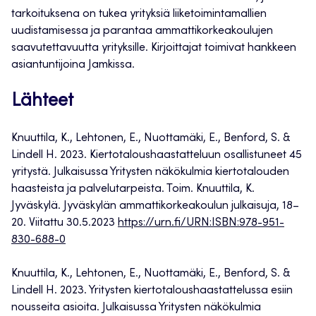
tarkoituksena on tukea yrityksiä liiketoimintamallien
uudistamisessa ja parantaa ammattikorkeakoulujen
saavutettavuutta yrityksille. Kirjoittajat toimivat hankkeen
asiantuntijoina Jamkissa.
Lähteet
Knuuttila, K., Lehtonen, E., Nuottamäki, E., Benford, S. &
Lindell H. 2023. Kiertotaloushaastatteluun osallistuneet 45
yritystä. Julkaisussa Yritysten näkökulmia kiertotalouden
haasteista ja palvelutarpeista. Toim. Knuuttila, K.
Jyväskylä. Jyväskylän ammattikorkeakoulun julkaisuja, 18–
20. Viitattu 30.5.2023
https://urn.fi/URN:ISBN:978-951-
830-688-0
Knuuttila, K., Lehtonen, E., Nuottamäki, E., Benford, S. &
Lindell H. 2023. Yritysten kiertotaloushaastattelussa esiin
nousseita asioita. Julkaisussa Yritysten näkökulmia