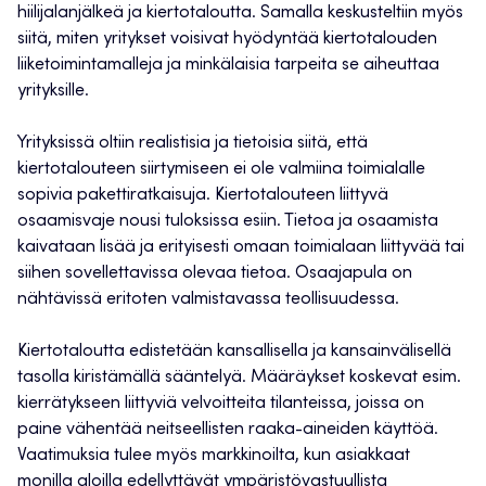
hiilijalanjälkeä ja kiertotaloutta. Samalla keskusteltiin myös
siitä, miten yritykset voisivat hyödyntää kiertotalouden
liiketoimintamalleja ja minkälaisia tarpeita se aiheuttaa
yrityksille.
Yrityksissä oltiin realistisia ja tietoisia siitä, että
kiertotalouteen siirtymiseen ei ole valmiina toimialalle
sopivia pakettiratkaisuja. Kiertotalouteen liittyvä
osaamisvaje nousi tuloksissa esiin. Tietoa ja osaamista
kaivataan lisää ja erityisesti omaan toimialaan liittyvää tai
siihen sovellettavissa olevaa tietoa. Osaajapula on
nähtävissä eritoten valmistavassa teollisuudessa.
Kiertotaloutta edistetään kansallisella ja kansainvälisellä
tasolla kiristämällä sääntelyä. Määräykset koskevat esim.
kierrätykseen liittyviä velvoitteita tilanteissa, joissa on
paine vähentää neitseellisten raaka-aineiden käyttöä.
Vaatimuksia tulee myös markkinoilta, kun asiakkaat
monilla aloilla edellyttävät ympäristövastuullista