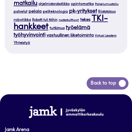
matkailu
opintomatka
ohjelmistorobotiikka
Palvelumuotoilu
pk-yritykset
peliala
palvelut
peliteknologia
Riistatalous
TKI-
tekes
robotiikka
Robotti tuli töihin
ruokakulttuuri
hankkeet
työelämä
tutkimus
työhyvinvointi
vastuullinen liiketoiminta
Virtual Leaders
Yhteistyö
Siirry
Back to top
takaisin
sivun
alkuun
www.jamk.fi
Jamk Arena