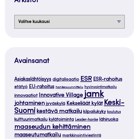
Arkistot
Arkistot
Avainsanat
ESR
ESR-rahoitus
Asiakaslähtöisyys
digitalisaatio
EU-rahoitus
etätyö
hankesuunnittelu
hyvinvointimatkailu
jamk
Innovative Village
innovaatiot
Keski-
johtaminen
Kekseliäät kylät
jyväskylä
Suomi
kestävä matkailu
kilpailukyky
koulutus
kylätoiminta
lähiruoka
kulttuurimatkailu
Leader-hanke
maaseudun kehittäminen
maaseutumatkailu
markkinointiviestintä