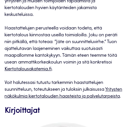
yritysten ja muiden toimijoiden tapaamista ja
kiertotalouden hyvien käytänteiden jakamista
keskusteluissa.
Haastattelujen perusteella voidaan todeta, että
kiertotalous kiinnostaa useilla toimialoilla. Joku on peräti
niin pitkällä, että toteaa: ”Jäte on suunnitteluvirhe.” Tuon
ajattelutavan laajeneminen vaikuttaa suotuisasti
maapallomme kantokykyyn. Tämän eteen teemme töitä
usean ammattikorkeakoulun voimin ja sitä konkretisoi
Kiertotalousakatemia.fi
.
Voit halutessasi tutustu tarkemmin haastattelujen
suunnitteluun, toteutukseen ja tuloksiin julkaisussa
Yritysten
näkökulmia kiertotalouden haasteista ja palvelutarpeista
.
Kirjoittajat