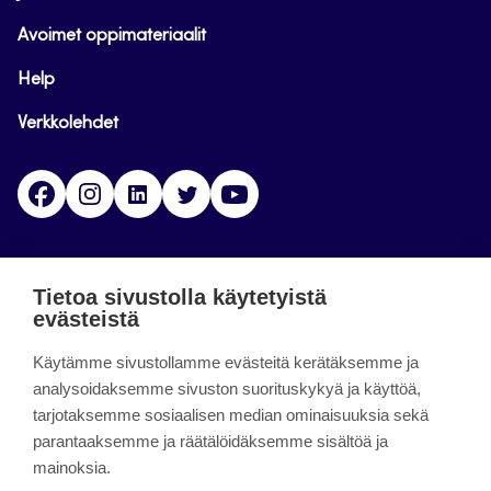
Avoimet oppimateriaalit
Help
Verkkolehdet
Facebook
Instagram
Linkedin
Twitter
YouTube
Jamk blogs
Tietoa sivustolla käytetyistä
evästeistä
Jamkin blogipalvelu. Blogien päivittäminen on
päättynyt 11.9.2023.
Käytämme sivustollamme evästeitä kerätäksemme ja
analysoidaksemme sivuston suorituskykyä ja käyttöä,
tarjotaksemme sosiaalisen median ominaisuuksia sekä
About the site
parantaaksemme ja räätälöidäksemme sisältöä ja
mainoksia.
Käyttöehdot