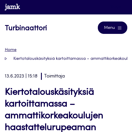
Siirry
www.jamk.fi
Blogs
suoraan
sisältöön
Turbinaattori
Menu
Home
Kiertotalouskäsityksiä kartoittamassa – ammattikorkeakoulu
13.6.2023 | 15:18
Toimittaja
Kiertotalouskäsityksiä
kartoittamassa –
ammattikorkeakoulujen
haastattelurupeaman