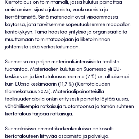
Kiertotalous on toimintamalli, jossa kulutus painottaa
omistamisen sijasta jakamista, vuokraamista ja
kierrättämistä. Siinä materiaalit ovat viisaammassa
käytössä, jota tarvitsemme sopeutuaksemme maapallon
kantokykyyn. Tämä haastaa yrityksiä ja organisaatioita
muuttamaan toimintatapojaan ja liiketoiminnan
johtamista sekä verkostoitumaan.
Suomessa on paljon materiaali-intensiivistä teollista
tuotantoa. Materiaalien kulutus on Suomessa yli EU-
keskiarvon ja kiertotalousasteemme (7 %) on alhaisempi
kuin EU:ssa keskimäärin (11,7 %) (Kiertotalouden
tilannekatsaus 2023). Materiaalipainotteisilla
teollisuudenaloilla onkin erityisesti painetta löytää uusia,
vähähiilisempiä ratkaisuja tuotantoonsa ja tämän suhteen
kiertotalous tarjoaa ratkaisuja.
Suomalaisissa ammattikorkeakouluissa on kosolti
kiertotalouteen liittyvää osaamista ja palveluja.