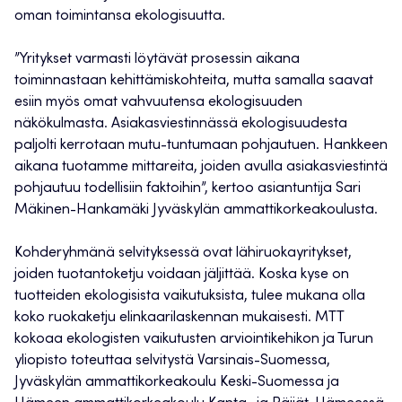
oman toimintansa ekologisuutta.
”Yritykset varmasti löytävät prosessin aikana
toiminnastaan kehittämiskohteita, mutta samalla saavat
esiin myös omat vahvuutensa ekologisuuden
näkökulmasta. Asiakasviestinnässä ekologisuudesta
paljolti kerrotaan mutu-tuntumaan pohjautuen. Hankkeen
aikana tuotamme mittareita, joiden avulla asiakasviestintä
pohjautuu todellisiin faktoihin”, kertoo asiantuntija Sari
Mäkinen-Hankamäki Jyväskylän ammattikorkeakoulusta.
Kohderyhmänä selvityksessä ovat lähiruokayritykset,
joiden tuotantoketju voidaan jäljittää. Koska kyse on
tuotteiden ekologisista vaikutuksista, tulee mukana olla
koko ruokaketju elinkaarilaskennan mukaisesti. MTT
kokoaa ekologisten vaikutusten arviointikehikon ja Turun
yliopisto toteuttaa selvitystä Varsinais-Suomessa,
Jyväskylän ammattikorkeakoulu Keski-Suomessa ja