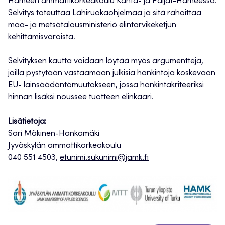
Hämeen ammattikorkeakoulu Kanta- ja Päijät-Hämeessä.
Selvitys toteuttaa Lähiruokaohjelmaa ja sitä rahoittaa
maa- ja metsätalousministeriö elintarvikeketjun
kehittämisvaroista.
Selvityksen kautta voidaan löytää myös argumentteja,
joilla pystytään vastaamaan julkisia hankintoja koskevaan
EU- lainsäädäntömuutokseen, jossa hankintakriteeriksi
hinnan lisäksi noussee tuotteen elinkaari.
Lisätietoja:
Sari Mäkinen-Hankamäki
Jyväskylän ammattikorkeakoulu
040 551 4503,
etunimi.sukunimi@jamk.fi