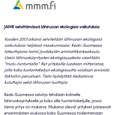
JAMK selvittämässä lähiruoan ekologisia vaikutuksia
Vuoden 2013 aikana selvitetään lähiruoan ekologisia
vaikutuksia neljässä maakunnassa: Keski-Suomessa
toteuttajana toimii Jyväskylän ammattikorkeakoulu.
Usein lähiruokayritysten ekologisuudesta viestitään
”mutu-tuntumalla”. Nyt yrityksille luodaan mittaristoa,
jolla koko tuotantoketjun ekologisuutta voidaan arvioida
faktoihin perustuen. Tieto hyödyttää tiedostavia
kuluttajia sekä lähiruoan tuottajia.
Keski-Suomessa selvitys tehdään kolmelle
lähiruokayritykselle ja koko sille tuotantoketjulle, jossa
tämä yritys on mukana. Mukana olevat yritykset pääsevät
ensimmäisten joukossa koko Suomessa todentamaan