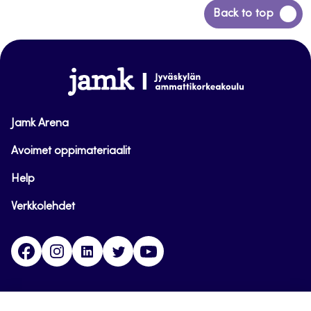
Siirry
Back to top
takaisin
sivun
alkuun
www.jamk.fi
Jamk Arena
Avoimet oppimateriaalit
Help
Verkkolehdet
Facebook
Instagram
Linkedin
Twitter
YouTube
Jamk blogs