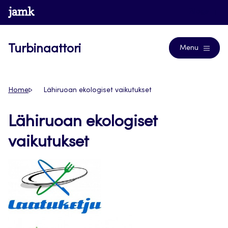
Siirry
www.jamk.fi
Blogs
suoraan
sisältöön
Turbinaattori
Menu
Home
Lähiruoan ekologiset vaikutukset
Lähiruoan ekologiset
vaikutukset