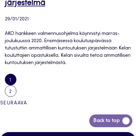
järjestelmä
29/01/2021
AKO hankkeen valmennusohjelma käynnistyi marras-
joulukuussa 2020. Ensimäisessä koulutuspäivässä
tutustuttiin ammattillisen kuntoutuksen järjestelmään Kelan
kouluttajien opastuksella. Kelan sivuilta tietoa ammatillisen
kuntoutuksen järjestelmästä.
1
2
Artikkelien
SEURAAVA
sivutus
Siirry
Back to top
takaisin
sivun