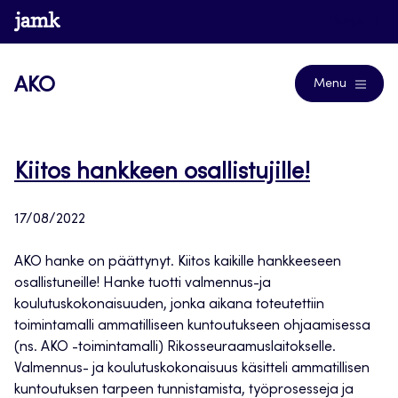
Siirry
www.jamk.fi
Blogs
suoraan
sisältöön
AKO
Menu
Kiitos hankkeen osallistujille!
17/08/2022
AKO hanke on päättynyt. Kiitos kaikille hankkeeseen
osallistuneille! Hanke tuotti valmennus-ja
koulutuskokonaisuuden, jonka aikana toteutettiin
toimintamalli ammatilliseen kuntoutukseen ohjaamisessa
(ns. AKO -toimintamalli) Rikosseuraamuslaitokselle.
Valmennus- ja koulutuskokonaisuus käsitteli ammatillisen
kuntoutuksen tarpeen tunnistamista, työprosesseja ja