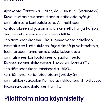
Ajankohta: Torstai 28.4.2022, klo 9.00-15.30 (etäyhteys)
Kuvaus: Moni seuraamustaan suorittavista hyötyisi
ammatillisesta kuntoutuksesta. Ammatilliseen
kuntoutukseen ohjautumista on kehitetty Itä- ja Pohjois-
Suomen rikosseuraamusalueella AKO-
kehittämishankkeessa. Koulutuspäivässä esitellään
ammatillisen kuntoutuksen järjestelmää ja vaihtoehtoja,
tuen tarpeen tunnistamista sekä kokemuksia
ammatilliseen kuntoutukseen ohjautumisesta
Rikosseuraamuslaitoksessa. Lisäksi kuullaan AKO-
kehittämishankkeen toiminnasta. AKO-
kehittämishanketta toteutetaan Jyväskylän
ammattikorkeakoulun Kuntoutusinstituutissa yhteistyössä
Rikosseuraamuslaitoksen Itä – […]
Pilottitoimintaa käynnistetty