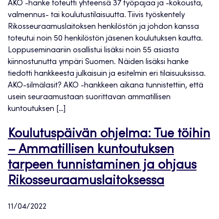
AKO -hanke toteutti yhteensä 37 työpajaa ja -kokousta,
valmennus- tai koulutustilaisuutta. Tiivis työskentely
Rikosseuraamuslaitoksen henkilöstön ja johdon kanssa
toteutui noin 50 henkilöstön jäsenen koulutuksen kautta.
Loppuseminaariin osallistui lisäksi noin 55 asiasta
kiinnostunutta ympäri Suomen. Näiden lisäksi hanke
tiedotti hankkeesta julkaisuin ja esitelmin eri tilaisuuksissa.
AKO-silmälasit? AKO -hankkeen aikana tunnistettiin, että
usein seuraamustaan suorittavan ammatillisen
kuntoutuksen […]
Koulutuspäivän ohjelma: Tue töihin
– Ammatillisen kuntoutuksen
tarpeen tunnistaminen ja ohjaus
Rikosseuraamuslaitoksessa
11/04/2022