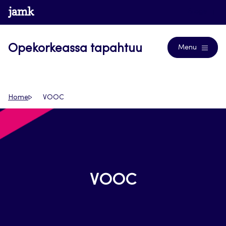
Siirry
www.jamk.fi
Blogs
suoraan
sisältöön
Opekorkeassa tapahtuu
Menu
Home
VOOC
VOOC