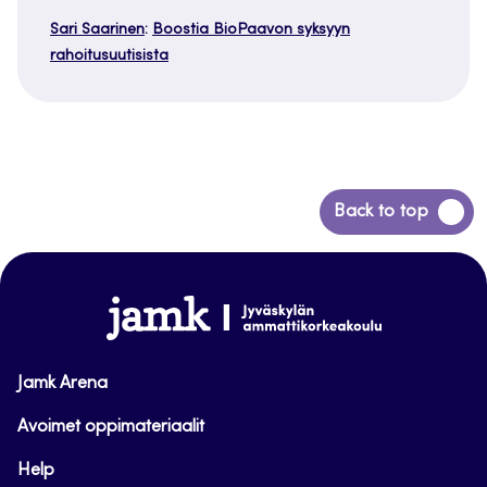
Sari Saarinen
:
Boostia BioPaavon syksyyn
rahoitusuutisista
Siirry
Back to top
takaisin
sivun
alkuun
www.jamk.fi
Jamk Arena
Avoimet oppimateriaalit
Help