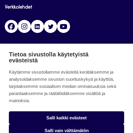
Verkkolehdet
Facebook
Instagram
Linkedin
Twitter
YouTube
Jamk blogs
Tietoa sivustolla käytetyistä
evästeistä
Jamkin blogipalvelu. Blogien päivittäminen on
Käytämme sivustollamme evästeitä kerätäksemme ja
päättynyt 11.9.2023.
analysoidaksemme sivuston suorituskykyä ja käyttöä,
tarjotaksemme sosiaalisen median ominaisuuksia sekä
About the site
parantaaksemme ja räätälöidäksemme sisältöä ja
mainoksia.
Käyttöehdot
Saavutettavuusseloste
Salli kaikki evästeet
Alasottoilmoitus
Salli vain välttämätön