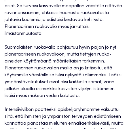
asiat. Se turvaisi kasvavalle maapallon väestölle riittävän
ravinnonsaannin, ehkäisisi huonosta ruokavaliosta
johtuvia kuolemia ja edistäisi kestävää kehitystä.
Planetaarinen ruokavalio myös jarruttaisi
ilmastonmuutosta.
Suomalaisten ruokavalio pohjautuu hyvin paljon jo nyt
planetaariseen ruokavalioon, mutta tiettyjen ruoka-
aineiden käyttömääriä määriteltäisiin tarkemmin.
Planetaarisen ruokavalion mallia on jo kritisoitu, että
köyhimmille väestöille se tulisi nykyistä kalliimmaksi. Lisäksi
ympäristövaikutukset eivät olisi kaikkialla samat, vaan
joillakin alueilla esimerkiksi kasvisten viljelyn lisääminen
lisäisi myös makean veden kulutusta.
Intensiiviviikon päätteeksi opiskelijaryhmämme vakuuttui
siitä, että ihmisten ja ympäristön terveyden edistämiseen
kannattaa panostaa mieluiten ennaltaehkäisevästi, mutta