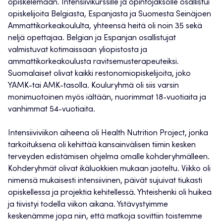
opiskelemaan. Intensiivikurssille ja opintojaksolle osallistui
opiskelijoita Belgiasta, Espanjasta ja Suomesta Seinäjoen
Ammattikorkeakoululta, yhteensä heitä oli noin 35 sekä
neljä opettajaa. Belgian ja Espanjan osallistujat
valmistuvat kotimaissaan yliopistosta ja
ammattikorkeakoulusta ravitsemusterapeuteiksi.
Suomalaiset olivat kaikki restonomiopiskelijoita, joko
YAMK-tai AMK-tasolla. Kouluryhmä oli siis varsin
monimuotoinen myös iältään, nuorimmat 18-vuotiaita ja
vanhimmat 54-vuotiaita.
Intensiiviviikon aiheena oli Health Nutrition Project, jonka
tarkoituksena oli kehittää kansainvälisen tiimin kesken
terveyden edistämisen ohjelma omalle kohderyhmälleen.
Kohderyhmät olivat ikäluokkien mukaan jaoteltu. Viikko oli
nimensä mukaisesti intensiivinen, päivät sujuivat tiukasti
opiskellessa ja projektia kehitellessä. Yhteishenki oli huikea
ja tiivistyi todella viikon aikana. Ystävystyimme
keskenämme jopa niin, että matkoja sovittiin toistemme