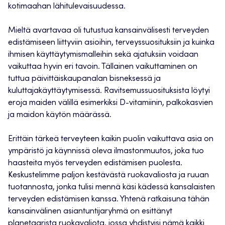
kotimaahan lähitulevaisuudessa.
Mieltä avartavaa oli tutustua kansainvälisesti terveyden
edistämiseen liittyviin asioihin, terveyssuosituksiin ja kuinka
ihmisen käyttäytymismalleihin sekä ajatuksiin voidaan
vaikuttaa hyvin eri tavoin. Tällainen vaikuttaminen on
tuttua päivittäiskaupanalan bisneksessä ja
kuluttajakäyttäytymisessä. Ravitsemussuosituksista löytyi
eroja maiden välillä esimerkiksi D-vitamiinin, palkokasvien
ja maidon käytön määrässä.
Erittäin tärkeä terveyteen kaikin puolin vaikuttava asia on
ympäristö ja käynnissä oleva ilmastonmuutos, joka tuo
haasteita myös terveyden edistämisen puolesta.
Keskustelimme paljon kestävästä ruokavaliosta ja ruuan
tuotannosta, jonka tulisi mennä käsi kädessä kansalaisten
terveyden edistämisen kanssa. Yhtenä ratkaisuna tähän
kansainvälinen asiantuntijaryhmä on esittänyt
planetaarista ruokavaliota, jossa yhdistyisi nämä kaikki