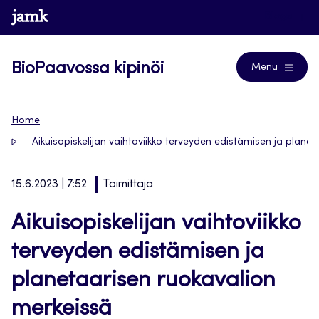
Siirry
www.jamk.fi
Blogs
suoraan
sisältöön
BioPaavossa kipinöi
Menu
Home
Aikuisopiskelijan vaihtoviikko terveyden edistämisen ja plane
15.6.2023 | 7:52
Toimittaja
Aikuisopiskelijan vaihtoviikko
terveyden edistämisen ja
planetaarisen ruokavalion
merkeissä