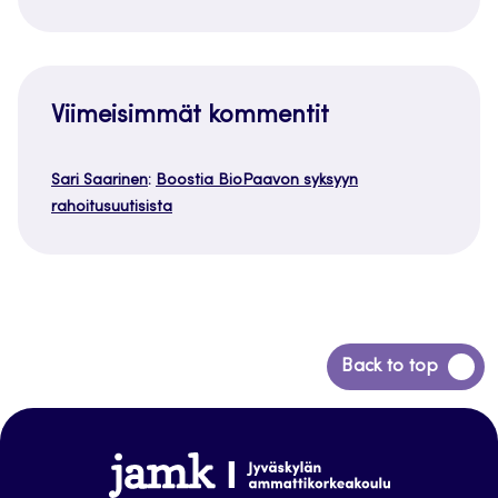
Viimeisimmät kommentit
Sari Saarinen
:
Boostia BioPaavon syksyyn
rahoitusuutisista
Siirry
Back to top
takaisin
sivun
alkuun
www.jamk.fi