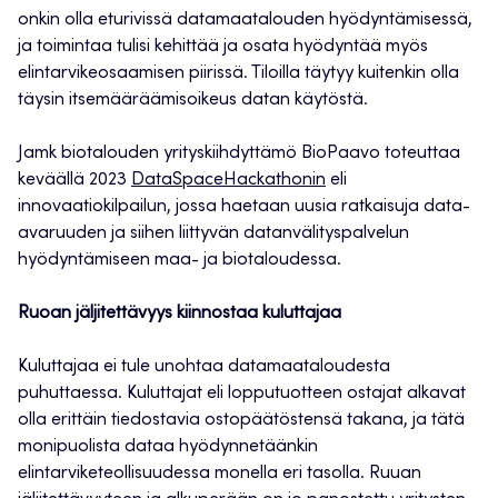
onkin olla eturivissä datamaatalouden hyödyntämisessä,
ja toimintaa tulisi kehittää ja osata hyödyntää myös
elintarvikeosaamisen piirissä. Tiloilla täytyy kuitenkin olla
täysin itsemääräämisoikeus datan käytöstä.
Jamk biotalouden yrityskiihdyttämö BioPaavo toteuttaa
keväällä 2023
DataSpaceHackathonin
eli
innovaatiokilpailun, jossa haetaan uusia ratkaisuja data-
avaruuden ja siihen liittyvän datanvälityspalvelun
hyödyntämiseen maa- ja biotaloudessa.
Ruoan jäljitettävyys kiinnostaa kuluttajaa
Kuluttajaa ei tule unohtaa datamaataloudesta
puhuttaessa. Kuluttajat eli lopputuotteen ostajat alkavat
olla erittäin tiedostavia ostopäätöstensä takana, ja tätä
monipuolista dataa hyödynnetäänkin
elintarviketeollisuudessa monella eri tasolla. Ruuan