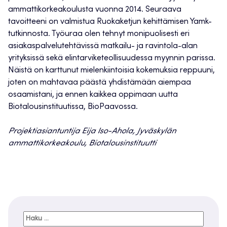
ammattikorkeakoulusta vuonna 2014. Seuraava
tavoitteeni on valmistua Ruokaketjun kehittämisen Yamk-
tutkinnosta. Työuraa olen tehnyt monipuolisesti eri
asiakaspalvelutehtävissä matkailu- ja ravintola-alan
yrityksissä sekä elintarviketeollisuudessa myynnin parissa.
Näistä on karttunut mielenkiintoisia kokemuksia reppuuni,
joten on mahtavaa päästä yhdistämään aiempaa
osaamistani, ja ennen kaikkea oppimaan uutta
Biotalousinstituutissa, BioPaavossa.
Projektiasiantuntija Eija Iso-Ahola, Jyväskylän
ammattikorkeakoulu, Biotalousinstituutti
Haku: