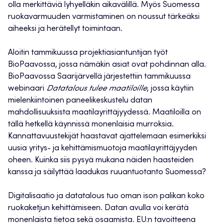
olla merkittäviä lyhyelläkin aikavälillä. Myös Suomessa
ruokavarmuuden varmistaminen on noussut tärkeäksi
aiheeksi ja herätellyt toimintaan.
Aloitin tammikuussa projektiasiantuntijan työt
BioPaavossa, jossa nämäkin asiat ovat pohdinnan alla.
BioPaavossa Saarijärvellä järjestettiin tammikuussa
webinaari
Datatalous tulee maatiloille
, jossa käytiin
mielenkiintoinen paneelikeskustelu datan
mahdollisuuksista maatilayrittäjyydessä. Maatiloilla on
tällä hetkellä käynnissä monenlaisia murroksia.
Kannattavuustekijät haastavat ajattelemaan esimerkiksi
uusia yritys- ja kehittämismuotoja maatilayrittäjyyden
oheen. Kuinka siis pysyä mukana näiden haasteiden
kanssa ja säilyttää laadukas ruuantuotanto Suomessa?
Digitalisaatio ja datatalous tuo oman ison palikan koko
ruokaketjun kehittämiseen. Datan avulla voi kerätä
monenlaista tietoa sekä osaamista. EU:n tavoitteena