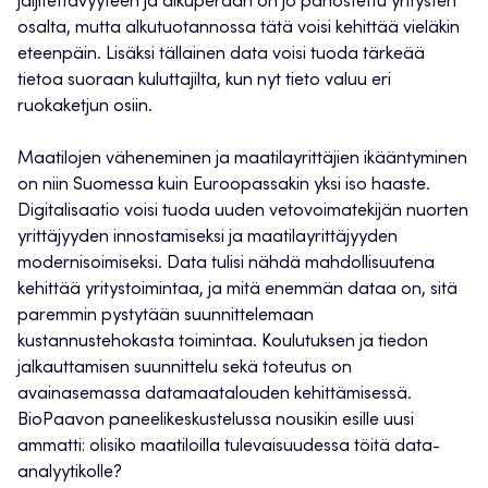
jäljitettävyyteen ja alkuperään on jo panostettu yritysten
osalta, mutta alkutuotannossa tätä voisi kehittää vieläkin
eteenpäin. Lisäksi tällainen data voisi tuoda tärkeää
tietoa suoraan kuluttajilta, kun nyt tieto valuu eri
ruokaketjun osiin.
Maatilojen väheneminen ja maatilayrittäjien ikääntyminen
on niin Suomessa kuin Euroopassakin yksi iso haaste.
Digitalisaatio voisi tuoda uuden vetovoimatekijän nuorten
yrittäjyyden innostamiseksi ja maatilayrittäjyyden
modernisoimiseksi. Data tulisi nähdä mahdollisuutena
kehittää yritystoimintaa, ja mitä enemmän dataa on, sitä
paremmin pystytään suunnittelemaan
kustannustehokasta toimintaa. Koulutuksen ja tiedon
jalkauttamisen suunnittelu sekä toteutus on
avainasemassa datamaatalouden kehittämisessä.
BioPaavon paneelikeskustelussa nousikin esille uusi
ammatti: olisiko maatiloilla tulevaisuudessa töitä data-
analyytikolle?