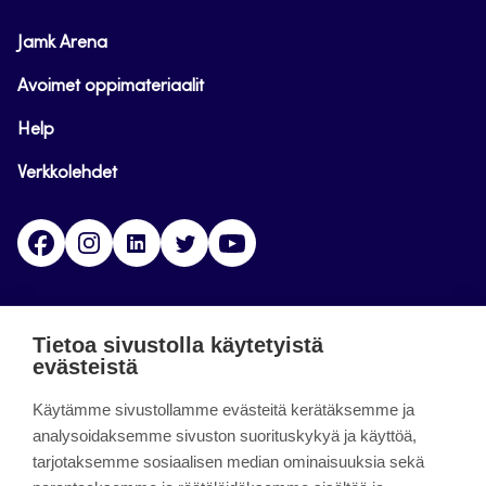
Jamk Arena
Avoimet oppimateriaalit
Help
Verkkolehdet
Facebook
Instagram
Linkedin
Twitter
YouTube
Jamk blogs
Tietoa sivustolla käytetyistä
evästeistä
Jamkin blogipalvelu. Blogien päivittäminen on
Käytämme sivustollamme evästeitä kerätäksemme ja
päättynyt 11.9.2023.
analysoidaksemme sivuston suorituskykyä ja käyttöä,
tarjotaksemme sosiaalisen median ominaisuuksia sekä
About the site