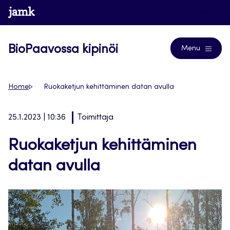
Siirry
www.jamk.fi
Blogs
suoraan
sisältöön
BioPaavossa kipinöi
Menu
Home
Ruokaketjun kehittäminen datan avulla
25.1.2023 | 10:36
Toimittaja
Ruokaketjun kehittäminen
datan avulla