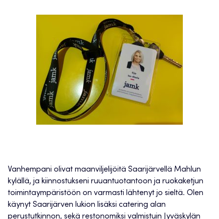
Vanhempani olivat maanviljelijöitä Saarijärvellä Mahlun
kylällä, ja kiinnostukseni ruuantuotantoon ja ruokaketjun
toimintaympäristöön on varmasti lähtenyt jo sieltä. Olen
käynyt Saarijärven lukion lisäksi catering alan
perustutkinnon, sekä restonomiksi valmistuin Jyväskylän