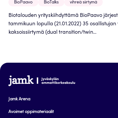
BioPaavo
BioTalks
vihreä siirtymä
Biotalouden yrityskiihdyttämä BioPaavo järje
tammikuun lopulla (21.01.2022) 35 osallistujan
kaksoissiirtymä (dual transition/twin...
www.jamk.fi
Jamk Arena
Avoimet oppimateriaalit