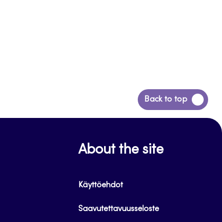
Siirry
Back to top
takaisin
sivun
alkuun
About the site
Käyttöehdot
Saavutettavuusseloste