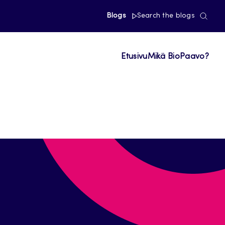
Blogs
Search the blogs
Etusivu
Mikä BioPaavo?