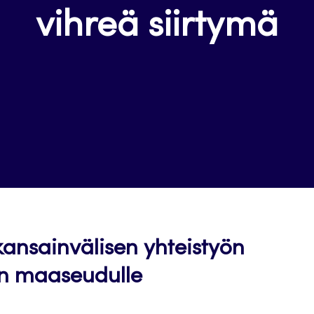
vihreä siirtymä
 kansainvälisen yhteistyön
n maaseudulle