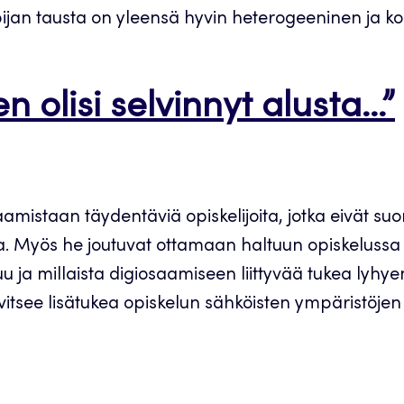
oppijan tausta on yleensä hyvin heterogeeninen ja 
n olisi selvinnyt alusta…”
staan täydentäviä opiskelijoita, jotka eivät suor
illa. Myös he joutuvat ottamaan haltuun opiskelussa 
ja millaista digiosaamiseen liittyvää tukea lyhyemp
rvitsee lisätukea opiskelun sähköisten ympäristöj