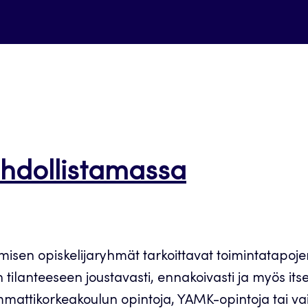
hdollistamassa
isen opiskelijaryhmät tarkoittavat toimintatapoj
anteeseen joustavasti, ennakoivasti ja myös itse
ttikorkeakoulun opintoja, YAMK-opintoja tai vaikk