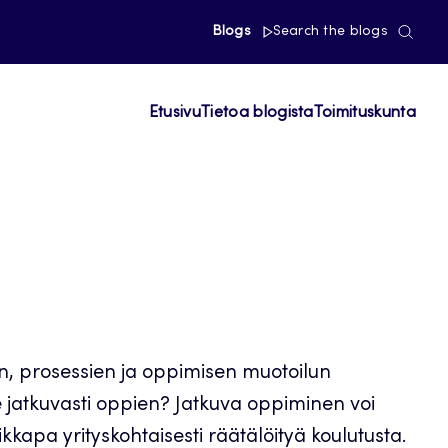
Blogs
Search the blogs
Etusivu
Tietoa blogista
Toimituskunta
en, prosessien ja oppimisen muotoilun
 jatkuvasti oppien? Jatkuva oppiminen voi
apa yrityskohtaisesti räätälöityä koulutusta.