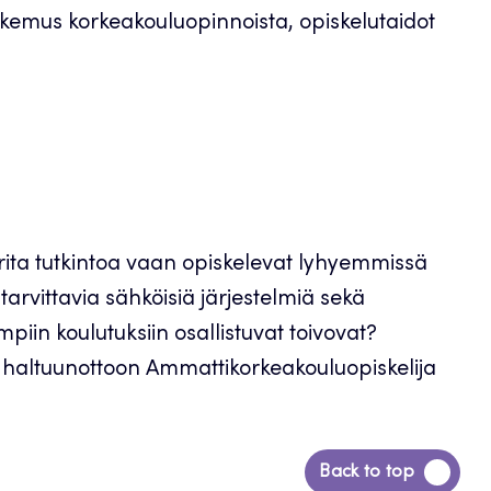
kokemus korkeakouluopinnoista, opiskelutaidot
ita tutkintoa vaan opiskelevat lyhyemmissä
tarvittavia sähköisiä järjestelmiä sekä
iin koulutuksiin osallistuvat toivovat?
en haltuunottoon Ammattikorkeakouluopiskelija
Siirry
Back to top