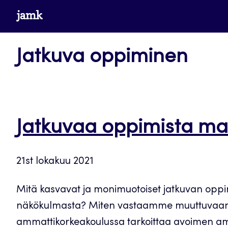
Siirry
www.jamk.fi
suoraan
sisältöön
Jatkuva oppiminen
Jatkuvaa oppimista ma
21st lokakuu 2021
Mitä kasvavat ja monimuotoiset jatkuvan oppim
näkökulmasta? Miten vastaamme muuttuvaan til
ammattikorkeakoulussa tarkoittaa avoimen amma