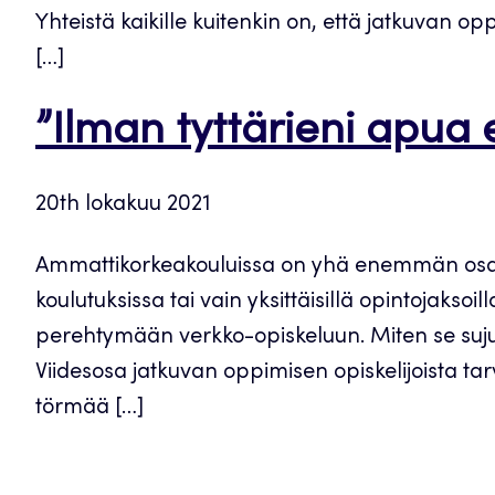
Yhteistä kaikille kuitenkin on, että jatkuvan 
[…]
”Ilman tyttärieni apua e
20th lokakuu 2021
Ammattikorkeakouluissa on yhä enemmän osaami
koulutuksissa tai vain yksittäisillä opintojakso
perehtymään verkko-opiskeluun. Miten se sujuu 
Viidesosa jatkuvan oppimisen opiskelijoista ta
törmää […]