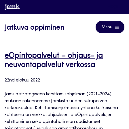
Siirry
www.jamk.fi
Blogs
suoraan
sisältöön
Jatkuva oppiminen
Menu
eOpintopalvelut – ohjaus- ja
neuvontapalvelut verkossa
22nd elokuu 2022
Jamkin strategiseen kehittämisohjelman (2021–2024)
mukaan rakennamme Jamkista uuden sukupolven
korkeakoulua. Kehittämisohjelmassa yhtenä keskeisenä
kohteena on verkko-ohjauksen ja eOpintopalvelujen
kehittäminen sekä opintohallinnon uudistuneet
toimintatavat (Jyväskylän ammattikorkeakoulun