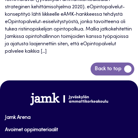
strateginen kehittämisohjelma 2020). eOpintopalvelut-
konseptityö lähti liikkeelle eAMK-hankkeessa tehdystä
eOpintopalvelut-esiselvitystyöstä, jonka tavoitteena oli
tukea ristiinopiskelijan opintopolkua. Mallia jatkokehitettiin
Jamkissa opintohallinnon toimijoiden kanssa työpajoissa
ja ajatusta laajennettiin siten, että eOpintopalvelut
palvelee kaikkia […]
Siirry
Back to top
takaisin
sivun
alkuun
www.jamk.fi
Jamk Arena
Avoimet oppimateriaalit