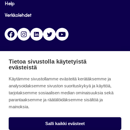
Help
Verkkolehdet
Facebook
Instagram
Linkedin
Twitter
YouTube
Jamk blogs
Tietoa sivustolla käytetyistä
evästeistä
Jamkin blogipalvelu. Blogien päivittäminen on
Käytämme sivustollamme evästeitä kerätäksemme ja
päättynyt 11.9.2023.
analysoidaksemme sivuston suorituskykyä ja käyttöä,
tarjotaksemme sosiaalisen median ominaisuuksia sekä
About the site
parantaaksemme ja räätälöidäksemme sisältöä ja
mainoksia.
Käyttöehdot
Saavutettavuusseloste
Salli kaikki evästeet