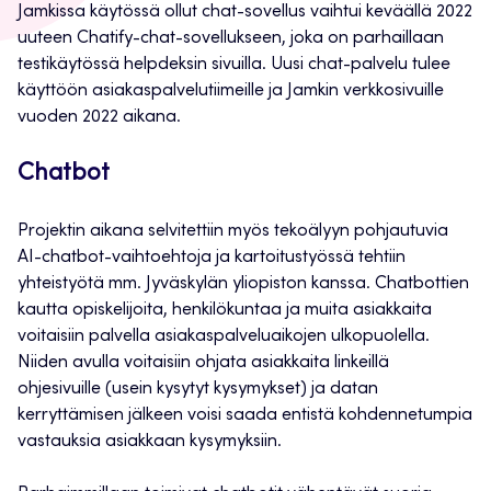
Jamkissa käytössä ollut chat-sovellus vaihtui keväällä 2022
uuteen Chatify-chat-sovellukseen, joka on parhaillaan
testikäytössä helpdeksin sivuilla. Uusi chat-palvelu tulee
käyttöön asiakaspalvelutiimeille ja Jamkin verkkosivuille
vuoden 2022 aikana.
Chatbot
Projektin aikana selvitettiin myös tekoälyyn pohjautuvia
AI-chatbot-vaihtoehtoja ja kartoitustyössä tehtiin
yhteistyötä mm. Jyväskylän yliopiston kanssa. Chatbottien
kautta opiskelijoita, henkilökuntaa ja muita asiakkaita
voitaisiin palvella asiakaspalveluaikojen ulkopuolella.
Niiden avulla voitaisiin ohjata asiakkaita linkeillä
ohjesivuille (usein kysytyt kysymykset) ja datan
kerryttämisen jälkeen voisi saada entistä kohdennetumpia
vastauksia asiakkaan kysymyksiin.