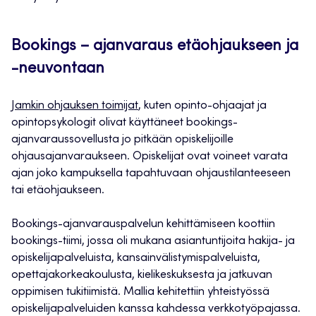
Bookings – ajanvaraus etäohjaukseen ja
-neuvontaan
Jamkin ohjauksen toimijat
, kuten opinto-ohjaajat ja
opintopsykologit olivat käyttäneet bookings-
ajanvaraussovellusta jo pitkään opiskelijoille
ohjausajanvaraukseen. Opiskelijat ovat voineet varata
ajan joko kampuksella tapahtuvaan ohjaustilanteeseen
tai etäohjaukseen.
Bookings-ajanvarauspalvelun kehittämiseen koottiin
bookings-tiimi, jossa oli mukana asiantuntijoita hakija- ja
opiskelijapalveluista, kansainvälistymispalveluista,
opettajakorkeakoulusta, kielikeskuksesta ja jatkuvan
oppimisen tukitiimistä. Mallia kehitettiin yhteistyössä
opiskelijapalveluiden kanssa kahdessa verkkotyöpajassa.