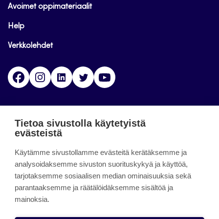
Avoimet oppimateriaalit
Help
Verkkolehdet
Facebook
Instagram
Linkedin
Twitter
YouTube
Jamk blogs
Tietoa sivustolla käytetyistä
evästeistä
Jamkin blogipalvelu. Blogien päivittäminen on
päättynyt 11.9.2023.
Käytämme sivustollamme evästeitä kerätäksemme ja
analysoidaksemme sivuston suorituskykyä ja käyttöä,
tarjotaksemme sosiaalisen median ominaisuuksia sekä
About the site
parantaaksemme ja räätälöidäksemme sisältöä ja
mainoksia.
Käyttöehdot