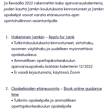
Ja Keväällä 2022 rakennettiin kaksi ajanvarauskalenteria,
joiden kautta Jamkin koulutuksista kiinnostuneet ja Jamkin
opiskelijat voivat varata etäneuvonta-ajan
opintohallinnon asiantuntijoille.
Hakeminen Jamkiin
–
Apply for Jamk
• Tutkintokoulutuksista kiinnostuneet, siirtohaku,
avoimen väylähaku ja uudelleen myönnettävä
opiskeluoikeus
• Ammatillisen opettajakorkeakoulun
ajanvarauspalvelu lisätään kalenteriin 12/2022
• Ei vaadi kirjautumista, käytössä Zoom
Opiskelijoiden etäneuvonta
–
Book online guidance
time
• Tutkinto-opiskelijoille ja ammatillisen
opettajakorkeakoulun opiskelijoille