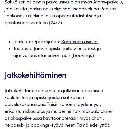
Sähköisen asioinnin palvelusivulla on myös Atomi-palvelu,
jota kautta Jamkin opiskelija saa itsepalveluna Pepistä
sähköisesti allekirjoitetun opiskelutodistuksen ja
opintosuoritusotteen (24/7).
Jamk.fi > Opiskelijalle >
Sähköinen asiointi
Tuudosta Jamkin opiskelijoille > helpdesk ja
ajanvaraus etäneuvontaan (bookings)
Jatkokehittäminen
Jatkokehittämiskohteena on jatkuvan oppimisen
koulutusten ja opiskelijoiden sähköinen
palvelukokonaisuus. Toisin sanoen täydennys-,
erikoistumiskoulutus ja muiden ei-tutkintokoulutuksien
asiakaspalvelussa käyttöönotetaan myös chat-,
helpdesk- ja bookings-työvälineet. Tämä edellyttää