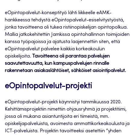
eOpintopalvelut-konseptityö lähti liikkeelle eAMK-
hankkeessa tehdystä eOpintopalvelut-esiselvitystyöstä,
jonka tavoitteena oli tukea ristiinopiskelijan opintopolkua.
Mallia jatkokehitettiin Jamkissa opintohallinnon toimijoiden
kanssa työpajoissa ja ajatusta laajennettiin siten, että
eOpintopalvelut palvelee kaikkia korkeakoulun
opiskelijoita.
Tavoitteena oli parantaa palvelujen
saavutettavuutta, kun kampuspalvelujen rinnalle
rakennetaan asiakaslähtöiset, sähköiset asiointipalvelut.
eOpintopalvelut-projekti
eOpintopalvelut-projekti käynnistyi tammikuussa 2020.
Kehittämisprojektiin nimettiin ohjausryhmä ja projektitiimi,
jossa oli mukana asiantuntijoita eri tiimeistä, mm.
opiskelijapalveluista, avoimesta ammattikorkeakoulusta ja
ICT-palveluista. Projektin tavoitteeksi asetettiin ”yhden