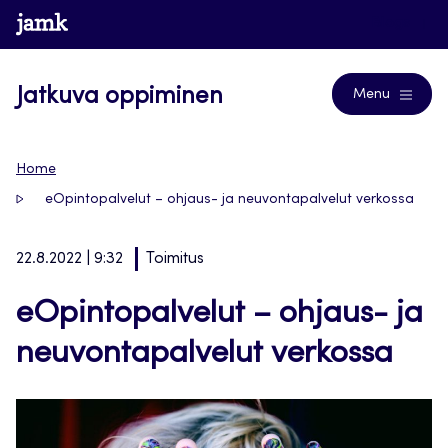
Siirry
www.jamk.fi
Blogs
suoraan
sisältöön
Jatkuva oppiminen
Menu
Home
eOpintopalvelut – ohjaus- ja neuvontapalvelut verkossa
22.8.2022 | 9:32
Toimitus
eOpintopalvelut – ohjaus- ja
neuvontapalvelut verkossa