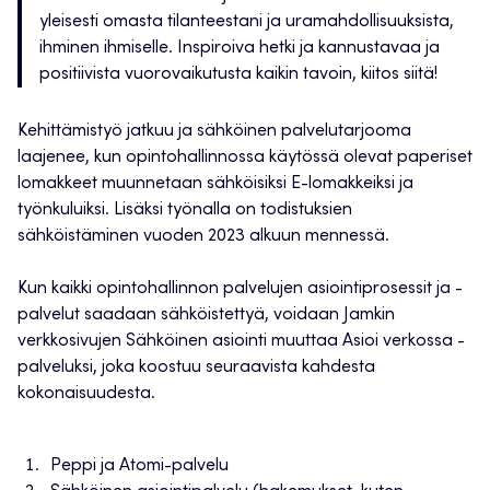
yleisesti omasta tilanteestani ja uramahdollisuuksista,
ihminen ihmiselle. Inspiroiva hetki ja kannustavaa ja
positiivista vuorovaikutusta kaikin tavoin, kiitos siitä!
Kehittämistyö jatkuu ja sähköinen palvelutarjooma
laajenee, kun opintohallinnossa käytössä olevat paperiset
lomakkeet muunnetaan sähköisiksi E-lomakkeiksi ja
työnkuluiksi. Lisäksi työnalla on todistuksien
sähköistäminen vuoden 2023 alkuun mennessä.
Kun kaikki opintohallinnon palvelujen asiointiprosessit ja -
palvelut saadaan sähköistettyä, voidaan Jamkin
verkkosivujen Sähköinen asiointi muuttaa Asioi verkossa -
palveluksi, joka koostuu seuraavista kahdesta
kokonaisuudesta.
Peppi ja Atomi-palvelu