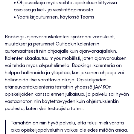
• Ohjausaikoja myös vaihto-opiskeluun liittyvissä
asioissa ja kieli- ja viestintäopinnoista
• Vaatii kirjautumisen, käytössä Teams
Bookings-ajanvarauskalenteri synkronoi varaukset,
muutokset ja perumiset Outlookin kalenteriin
automaattisesti niin ohjaajalle kuin ajanvaraajallekin.
Kalenteri skaalautuu myös mobiilisti, joten ajanvarauksen
voi tehdä myös älypuhelimella. Bookings-kalenteria on
helppo hallinnoida ja ylläpitää, kun jokainen ohjaaja voi
hallinnoida itse varattavia aikoja. Opiskelijoiden
etäneuvontakalenteria testattiin yhdessä JAMKOn
opiskelijoiden kanssa ennen julkaisua. Ja palvelu sai hyvän
vastaanoton niin käytettävyyden kuin ohjeistuksienkin
puolesta, kuten yksi testaajista totesi.
Tämähän on niin hyvä palvelu, että tekisi mieli varata
aika opiskelijapalveluihin vaikkei ole edes mitään asiaa.