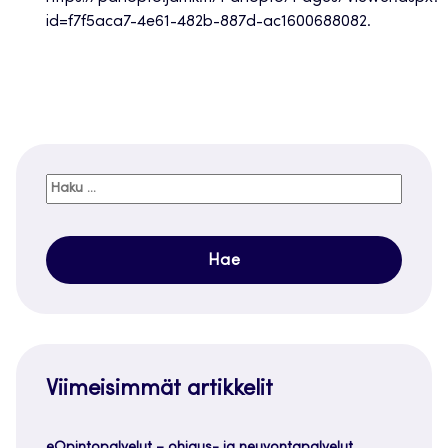
id=f7f5aca7-4e61-482b-887d-ac1600688082.
Haku:
Viimeisimmät artikkelit
eOpintopalvelut – ohjaus- ja neuvontapalvelut