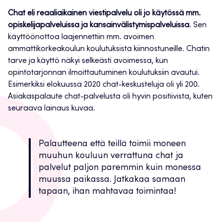
Chat eli reaaliaikainen viestipalvelu oli jo käytössä mm.
opiskelijapalveluissa ja kansainvälistymispalveluissa
. Sen
käyttöönottoa laajennettiin mm. avoimen
ammattikorkeakoulun koulutuksista kiinnostuneille. Chatin
tarve ja käyttö näkyi selkeästi avoimessa, kun
opintotarjonnan ilmoittautuminen koulutuksiin avautui.
Esimerkiksi elokuussa 2020 chat-keskusteluja oli yli 200.
Asiakaspalaute chat-palvelusta oli hyvin positiivista, kuten
seuraava lainaus kuvaa.
Palautteena että teillä toimii moneen
muuhun kouluun verrattuna chat ja
palvelut paljon paremmin kuin monessa
muussa paikassa. Jatkakaa samaan
tapaan, ihan mahtavaa toimintaa!