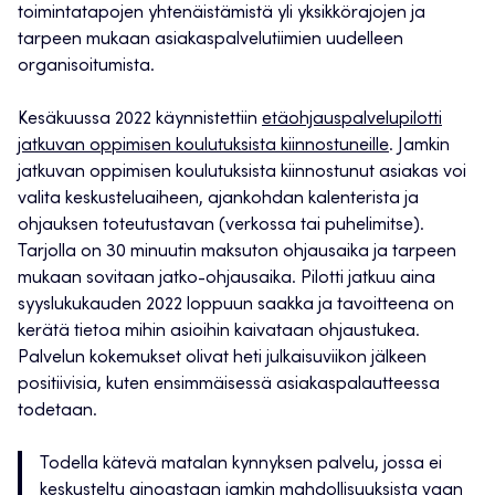
toimintatapojen yhtenäistämistä yli yksikkörajojen ja
tarpeen mukaan asiakaspalvelutiimien uudelleen
organisoitumista.
Kesäkuussa 2022 käynnistettiin
etäohjauspalvelupilotti
jatkuvan oppimisen koulutuksista kiinnostuneille
. Jamkin
jatkuvan oppimisen koulutuksista kiinnostunut asiakas voi
valita keskusteluaiheen, ajankohdan kalenterista ja
ohjauksen toteutustavan (verkossa tai puhelimitse).
Tarjolla on 30 minuutin maksuton ohjausaika ja tarpeen
mukaan sovitaan jatko-ohjausaika. Pilotti jatkuu aina
syyslukukauden 2022 loppuun saakka ja tavoitteena on
kerätä tietoa mihin asioihin kaivataan ohjaustukea.
Palvelun kokemukset olivat heti julkaisuviikon jälkeen
positiivisia, kuten ensimmäisessä asiakaspalautteessa
todetaan.
Todella kätevä matalan kynnyksen palvelu, jossa ei
keskusteltu ainoastaan jamkin mahdollisuuksista vaan