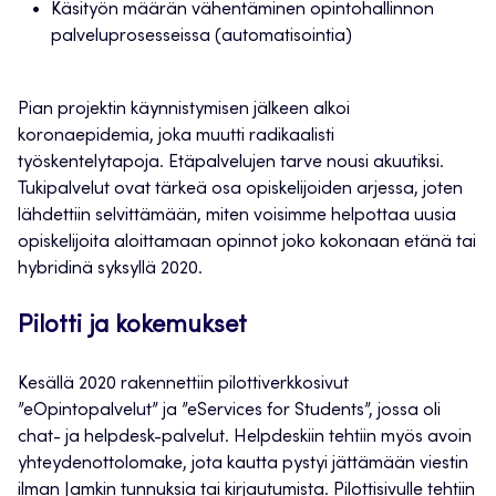
Käsityön määrän vähentäminen opintohallinnon
palveluprosesseissa (automatisointia)
Pian projektin käynnistymisen jälkeen alkoi
koronaepidemia, joka muutti radikaalisti
työskentelytapoja. Etäpalvelujen tarve nousi akuutiksi.
Tukipalvelut ovat tärkeä osa opiskelijoiden arjessa, joten
lähdettiin selvittämään, miten voisimme helpottaa uusia
opiskelijoita aloittamaan opinnot joko kokonaan etänä tai
hybridinä syksyllä 2020.
Pilotti ja kokemukset
Kesällä 2020 rakennettiin pilottiverkkosivut
”eOpintopalvelut” ja ”eServices for Students”, jossa oli
chat- ja helpdesk-palvelut. Helpdeskiin tehtiin myös avoin
yhteydenottolomake, jota kautta pystyi jättämään viestin
ilman Jamkin tunnuksia tai kirjautumista. Pilottisivulle tehtiin