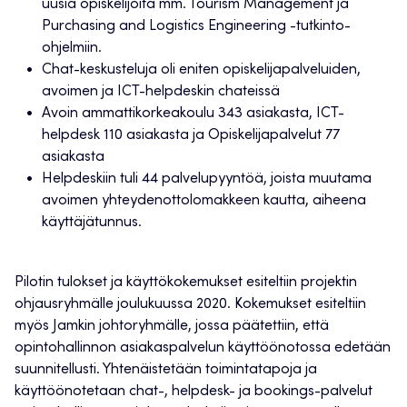
uusia opiskelijoita mm. Tourism Management ja
Purchasing and Logistics Engineering -tutkinto-
ohjelmiin.
Chat-keskusteluja oli eniten opiskelijapalveluiden,
avoimen ja ICT-helpdeskin chateissä
Avoin ammattikorkeakoulu 343 asiakasta, ICT-
helpdesk 110 asiakasta ja Opiskelijapalvelut 77
asiakasta
Helpdeskiin tuli 44 palvelupyyntöä, joista muutama
avoimen yhteydenottolomakkeen kautta, aiheena
käyttäjätunnus.
Pilotin tulokset ja käyttökokemukset esiteltiin projektin
ohjausryhmälle joulukuussa 2020. Kokemukset esiteltiin
myös Jamkin johtoryhmälle, jossa päätettiin, että
opintohallinnon asiakaspalvelun käyttöönotossa edetään
suunnitellusti. Yhtenäistetään toimintatapoja ja
käyttöönotetaan chat-, helpdesk- ja bookings-palvelut