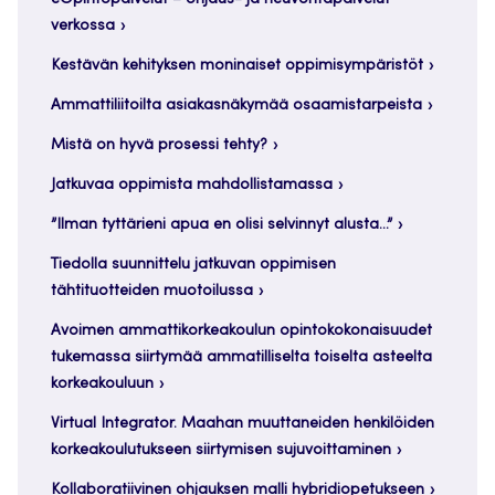
verkossa
Kestävän kehityksen moninaiset oppimisympäristöt
Ammattiliitoilta asiakasnäkymää osaamistarpeista
Mistä on hyvä prosessi tehty?
Jatkuvaa oppimista mahdollistamassa
”Ilman tyttärieni apua en olisi selvinnyt alusta…”
Tiedolla suunnittelu jatkuvan oppimisen
tähtituotteiden muotoilussa
Avoimen ammattikorkeakoulun opintokokonaisuudet
tukemassa siirtymää ammatilliselta toiselta asteelta
korkeakouluun
Virtual Integrator. Maahan muuttaneiden henkilöiden
korkeakoulutukseen siirtymisen sujuvoittaminen
Kollaboratiivinen ohjauksen malli hybridiopetukseen