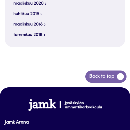
maaliskuu 2020
huhtikuu 2019
maaliskuu 2018
tammikuu 2018
Siirry
Back to top
takaisin
sivun
alkuun
www.jamk.fi
Jamk Arena