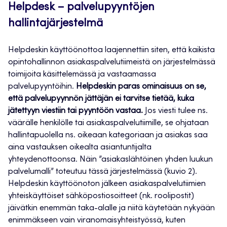
Helpdesk – palvelupyyntöjen
hallintajärjestelmä
Helpdeskin käyttöönottoa laajennettiin siten, että kaikista
opintohallinnon asiakaspalvelutiimeistä on järjestelmässä
toimijoita käsittelemässä ja vastaamassa
palvelupyyntöihin.
Helpdeskin paras ominaisuus on se,
että palvelupyynnön jättäjän ei tarvitse tietää, kuka
jätettyyn viestiin tai pyyntöön vastaa.
Jos viesti tulee ns.
väärälle henkilölle tai asiakaspalvelutiimille, se ohjataan
hallintapuolella ns. oikeaan kategoriaan ja asiakas saa
aina vastauksen oikealta asiantuntijalta
yhteydenottoonsa. Näin ”asiakaslähtöinen yhden luukun
palvelumalli” toteutuu tässä järjestelmässä (kuvio 2).
Helpdeskin käyttöönoton jälkeen asiakaspalvelutiimien
yhteiskäyttöiset sähköpostiosoitteet (nk. roolipostit)
jäivätkin enemmän taka-alalle ja niitä käytetään nykyään
enimmäkseen vain viranomaisyhteistyössä, kuten