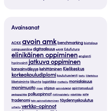
Avainsanat
avoin amk
benchmarking
AOKK
biotalous
digitaalisuus
campusonline
EduFutura
eAMK
elinikäinen oppiminen
englanti
jatkuva oppiminen
hyvinvointi
Kielikeskus
kansainvälisyys
kehittäminen
korkeakouludiplomi
koulutusvienti
laatu
liiketalous
monialaisuus
liiketoiminta
liikunta
logistiikka
matkailu
monimuoto
ohjaus
opintomoduuli
mooc
opinnäytetyö
polkuopinnot
sote
pedagogiikka
ristiinopiskelu
robotiikka
tradenomi
täydennyskoulutus
työn opinnollistaminen
verkko-opinnot
urheilu