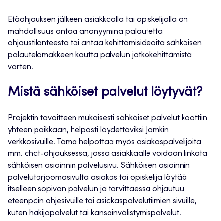
Etäohjauksen jälkeen asiakkaalla tai opiskelijalla on
mahdollisuus antaa anonyymina palautetta
ohjaustilanteesta tai antaa kehittämisideoita sähköisen
palautelomakkeen kautta palvelun jatkokehittämistä
varten.
Mistä sähköiset palvelut löytyvät?
Projektin tavoitteen mukaisesti sähköiset palvelut koottiin
yhteen paikkaan, helposti löydettäviksi Jamkin
verkkosivuille. Tämä helpottaa myös asiakaspalvelijoita
mm. chat-ohjauksessa, jossa asiakkaalle voidaan linkata
sähköisen asioinnin palvelusivu. Sähköisen asioinnin
palvelutarjoomasivulta asiakas tai opiskelija löytää
itselleen sopivan palvelun ja tarvittaessa ohjautuu
eteenpäin ohjesivuille tai asiakaspalvelutiimien sivuille,
kuten hakijapalvelut tai kansainvälistymispalvelut.