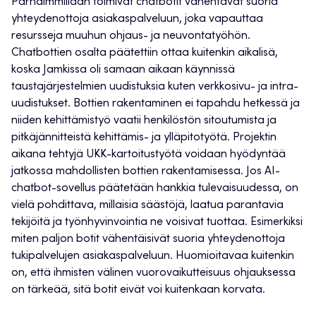
Parhaimmillaan toimivat chatbotit vähentävät suoria
yhteydenottoja asiakaspalveluun, joka vapauttaa
resursseja muuhun ohjaus- ja neuvontatyöhön.
Chatbottien osalta päätettiin ottaa kuitenkin aikalisä,
koska Jamkissa oli samaan aikaan käynnissä
taustajärjestelmien uudistuksia kuten verkkosivu- ja intra-
uudistukset. Bottien rakentaminen ei tapahdu hetkessä ja
niiden kehittämistyö vaatii henkilöstön sitoutumista ja
pitkäjännitteistä kehittämis- ja ylläpitotyötä. Projektin
aikana tehtyjä UKK-kartoitustyötä voidaan hyödyntää
jatkossa mahdollisten bottien rakentamisessa. Jos AI-
chatbot-sovellus päätetään hankkia tulevaisuudessa, on
vielä pohdittava, millaisia säästöjä, laatua parantavia
tekijöitä ja työnhyvinvointia ne voisivat tuottaa. Esimerkiksi
miten paljon botit vähentäisivät suoria yhteydenottoja
tukipalvelujen asiakaspalveluun. Huomioitavaa kuitenkin
on, että ihmisten välinen vuorovaikutteisuus ohjauksessa
on tärkeää, sitä botit eivät voi kuitenkaan korvata.