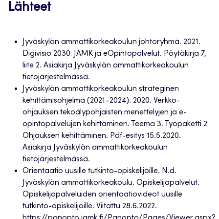
Lähteet
Jyväskylän ammattikorkeakoulun johtoryhmä. 2021.
Digivisio 2030: JAMK ja eOpintopalvelut. Pöytäkirja 7,
liite 2. Asiakirja Jyväskylän ammattikorkeakoulun
tietojärjestelmässä.
Jyväskylän ammattikorkeakoulun strateginen
kehittämisohjelma (2021–2024). 2020. Verkko-
ohjauksen tekoälypohjaisten menettelyjen ja e-
opintopalvelujen kehittäminen. Teema 3. Työpaketti 2:
Ohjauksen kehittäminen. Pdf-esitys 15.5.2020.
Asiakirja Jyväskylän ammattikorkeakoulun
tietojärjestelmässä.
Orientaatio uusille tutkinto-opiskelijoille. N.d.
Jyväskylän ammattikorkeakoulu. Opiskelijapalvelut.
Opiskelijapalveluiden orientaatiovideot uusille
tutkinto-opiskelijoille. Viitattu 28.6.2022.
https://panopto.jamk.fi/Panopto/Pages/Viewer.aspx?