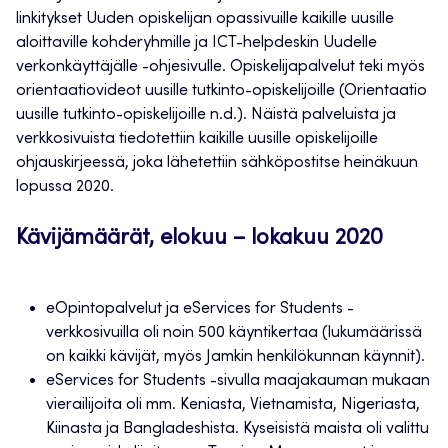
linkitykset Uuden opiskelijan opassivuille kaikille uusille
aloittaville kohderyhmille ja ICT-helpdeskin Uudelle
verkonkäyttäjälle -ohjesivulle. Opiskelijapalvelut teki myös
orientaatiovideot uusille tutkinto-opiskelijoille (Orientaatio
uusille tutkinto-opiskelijoille n.d.). Näistä palveluista ja
verkkosivuista tiedotettiin kaikille uusille opiskelijoille
ohjauskirjeessä, joka lähetettiin sähköpostitse heinäkuun
lopussa 2020.
Kävijämäärät, elokuu – lokakuu 2020
eOpintopalvelut ja eServices for Students -
verkkosivuilla oli noin 500 käyntikertaa (lukumäärissä
on kaikki kävijät, myös Jamkin henkilökunnan käynnit).
eServices for Students -sivulla maajakauman mukaan
vierailijoita oli mm. Keniasta, Vietnamista, Nigeriasta,
Kiinasta ja Bangladeshista. Kyseisistä maista oli valittu