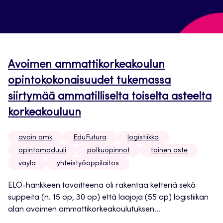
Avoimen ammattikorkeakoulun
opintokokonaisuudet tukemassa
siirtymää ammatilliselta toiselta asteelta
korkeakouluun
avoin amk
EduFutura
logistiikka
opintomoduuli
polkuopinnot
toinen aste
väylä
yhteistyöoppilaitos
ELO-hankkeen tavoitteena oli rakentaa ketteriä sekä
suppeita (n. 15 op, 30 op) että laajoja (55 op) logistiikan
alan avoimen ammattikorkeakoulutuksen...