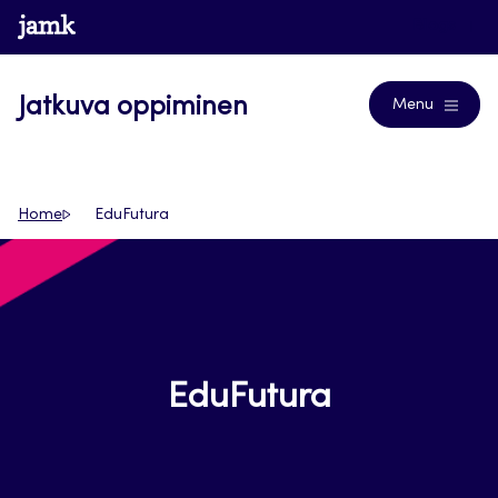
Siirry
www.jamk.fi
Blogs
suoraan
sisältöön
Jatkuva oppiminen
Menu
Home
EduFutura
EduFutura