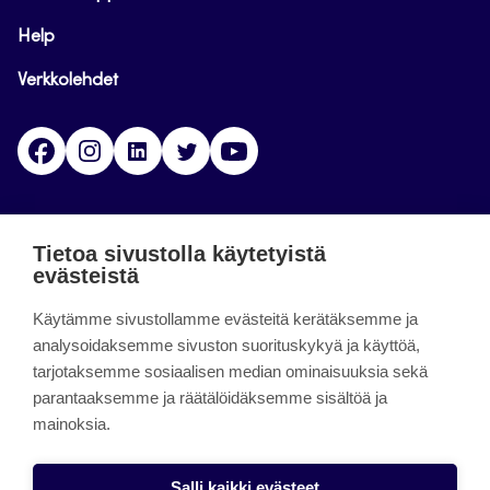
Help
Verkkolehdet
Facebook
Instagram
Linkedin
Twitter
YouTube
Jamk blogs
Tietoa sivustolla käytetyistä
evästeistä
Jamkin blogipalvelu. Blogien päivittäminen on
Käytämme sivustollamme evästeitä kerätäksemme ja
päättynyt 11.9.2023.
analysoidaksemme sivuston suorituskykyä ja käyttöä,
tarjotaksemme sosiaalisen median ominaisuuksia sekä
About the site
parantaaksemme ja räätälöidäksemme sisältöä ja
mainoksia.
Käyttöehdot
Saavutettavuusseloste
Salli kaikki evästeet