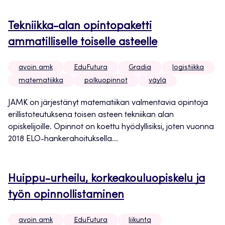
Tekniikka-alan opintopaketti
ammatilliselle toiselle asteelle
avoin amk
EduFutura
Gradia
logistiikka
matematiikka
polkuopinnot
väylä
JAMK on järjestänyt matematiikan valmentavia opintoja
erillistoteutuksena toisen asteen tekniikan alan
opiskelijoille. Opinnot on koettu hyödyllisiksi, joten vuonna
2018 ELO-hankerahoituksella...
Huippu-urheilu, korkeakouluopiskelu ja
työn opinnollistaminen
avoin amk
EduFutura
liikunta