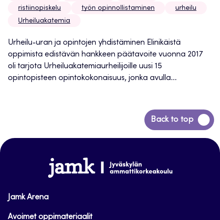
ristiinopiskelu
työn opinnollistaminen
urheilu
Urheiluakatemia
Urheilu-uran ja opintojen yhdistäminen Elinikäistä
oppimista edistävän hankkeen päätavoite vuonna 2017
oli tarjota Urheiluakatemiaurheilijoille uusi 15
opintopisteen opintokokonaisuus, jonka avulla...
Siirry
Back to top
takaisin
sivun
alkuun
www.jamk.fi
Jamk Arena
Avoimet oppimateriaalit