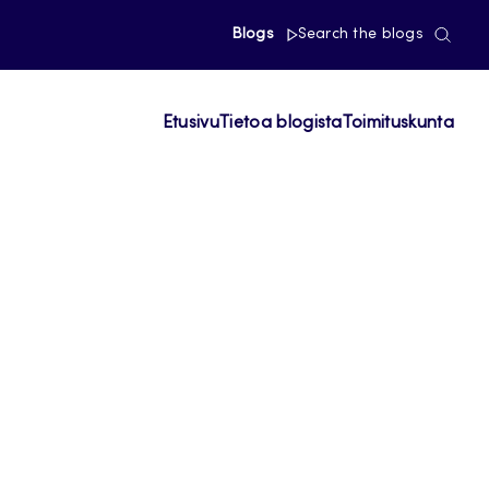
Blogs
Search the blogs
Etusivu
Tietoa blogista
Toimituskunta