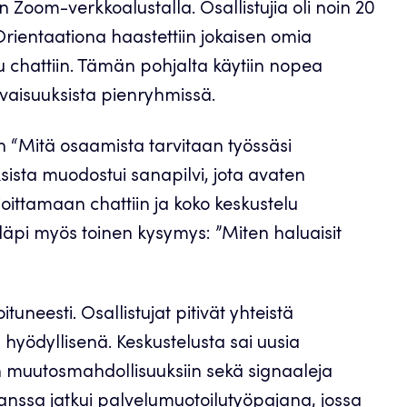
 Zoom-verkkoalustalla. Osallistujia oli noin 20
 Orientaationa haastettiin jokaisen omia
elu chattiin. Tämän pohjalta käytiin nopea
vaisuuksista pienryhmissä.
 “Mitä osaamista tarvitaan työssäsi
sista muodostui sanapilvi, jota avaten
joittamaan chattiin ja koko keskustelu
läpi myös toinen kysymys: ”Miten haluaisit
tuneesti. Osallistujat pitivät yhteistä
hyödyllisenä. Keskustelusta sai uusia
 muutosmahdollisuuksiin sekä signaaleja
kanssa jatkui palvelumuotoilutyöpajana, jossa