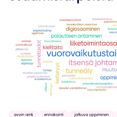
avoin amk
ennakointi
jatkuva oppiminen