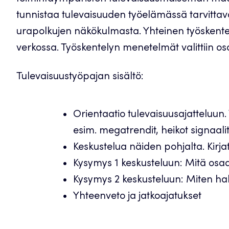
tunnistaa tulevaisuuden työelämässä tarvitta
urapolkujen näkökulmasta. Yhteinen työskentel
verkossa. Työskentelyn menetelmät valittiin o
Tulevaisuustyöpajan sisältö:
Orientaatio tulevaisuusajatteluun
esim. megatrendit, heikot signaalit
Keskustelua näiden pohjalta. Kirja
Kysymys 1 keskusteluun: Mitä osaa
Kysymys 2 keskusteluun: Miten hal
Yhteenveto ja jatkoajatukset