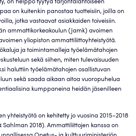
ty, on helppo tyytyä tarjontalähtöiseen
aa on kuitenkin panostaa tuotteisiin, joilla on
oilla, jotka vastaavat asiakkaiden toiveisiin.
kylän ammattikorkeakoulun (Jamk) avoimen
voimen yliopiston ammattiliittoyhteistyötä.
yökaluja ja toimintamalleja työelämätahojen
skusteluun sekä siihen, miten tulevaisuuden
si haluttiin työelämätahojen osallistuvan
teluun sekä saada aikaan aitoa vuoropuhelua
tentiaalisina kumppaneina heidän jäsenilleen
n yhteistyötä on kehitetty jo vuosina 2015–2018
& Sahlman 2018). Ammattiliittojen kanssa on
unnallisessa Opetus- ja kulttuuriministeriön