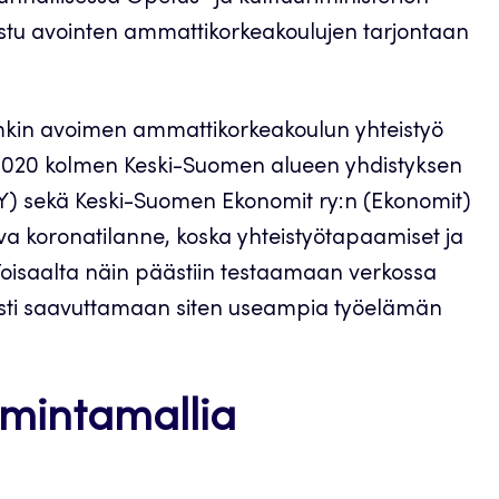
stu avointen ammattikorkeakoulujen tarjontaan
Jamkin avoimen ammattikorkeakoulun yhteistyö
a 2020 kolmen Keski-Suomen alueen yhdistyksen
) sekä Keski-Suomen Ekonomit ry:n (Ekonomit)
eva koronatilanne, koska yhteistyötapaamiset ja
. Toisaalta näin päästiin testaamaan verkossa
sesti saavuttamaan siten useampia työelämän
imintamallia