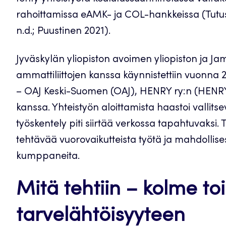
rahoittamissa eAMK- ja COL-hankkeissa (Tutu
n.d.; Puustinen 2021).
Jyväskylän yliopiston avoimen yliopiston ja 
ammattiliittojen kanssa käynnistettiin vuonn
– OAJ Keski-Suomen (OAJ), HENRY ry:n (HENRY
kanssa. Yhteistyön aloittamista haastoi vallits
työskentely piti siirtää verkossa tapahtuvaksi
tehtävää vuorovaikutteista työtä ja mahdolli
kumppaneita.
Mitä tehtiin – kolme to
tarvelähtöisyyteen