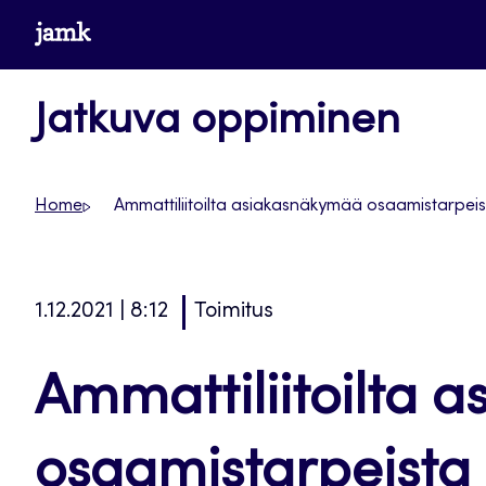
Siirry
www.jamk.fi
suoraan
sisältöön
Jatkuva oppiminen
Home
Ammattiliitoilta asiakasnäkymää osaamistarpei
1.12.2021 | 8:12
Toimitus
Ammattiliitoilta
osaamistarpeista