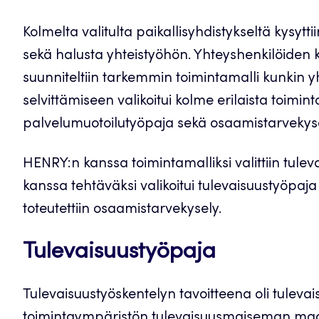
Kolmelta valitulta paikallisyhdistykseltä kysy
sekä halusta yhteistyöhön. Yhteyshenkilöiden 
suunniteltiin tarkemmin toimintamalli kunkin
selvittämiseen valikoitui kolme erilaista toimin
palvelumuotoilutyöpaja sekä osaamistarvekyse
HENRY:n kanssa toimintamalliksi valittiin tule
kanssa tehtäväksi valikoitui tulevaisuustyöpaj
toteutettiin osaamistarvekysely.
Tulevaisuustyöpaja
Tulevaisuustyöskentelyn tavoitteena oli tulev
toimintaympäristön tulevaisuusmaiseman maal