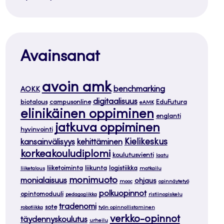
Avainsanat
avoin amk
benchmarking
AOKK
digitaalisuus
biotalous
campusonline
EduFutura
eAMK
elinikäinen oppiminen
englanti
jatkuva oppiminen
hyvinvointi
Kielikeskus
kansainvälisyys
kehittäminen
korkeakouludiplomi
koulutusvienti
laatu
liiketoiminta
liikunta
logistiikka
liiketalous
matkailu
monimuoto
monialaisuus
ohjaus
mooc
opinnäytetyö
polkuopinnot
opintomoduuli
pedagogiikka
ristiinopiskelu
tradenomi
sote
robotiikka
työn opinnollistaminen
verkko-opinnot
täydennyskoulutus
urheilu