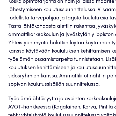
Koska opintotarjonta on näin jo laissa määritel
lähestymiseen koulutussuunnittelussa. Viisaamp
todellista tarvepohjaa ja tarjota koulutuksia tav
Tästä lähtökohdasta alettiin rakentaa Jyväs
ammattikorkeakoulun ja Jyväskylän yliopiston a
Yhteistyön myötä haluttiin löytää käytännön t
kanssa käytävään koulutuksen kehittämisen ke
työelämän osaamistarpeita tunnistetaan. Lisäk
koulutuksen kehittämiseen ja koulutussuunnit
sidosryhmien kanssa. Ammattiliitot nähtiin po
sopivan koulutussisällön suunnittelussa.
Työelämälähtöisyyttä ja avointen korkeakouluje
AVOT-hankkeessa (Karjalainen, Korva, Pintilä 
tehty yhteistyötä koulutussuunnittelussa valtak