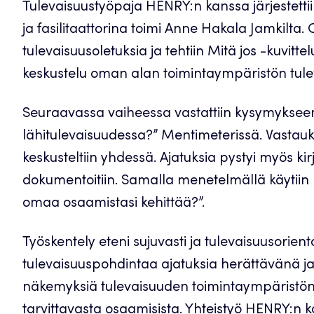
Tulevaisuustyöpaja HENRY:n kanssa järjestettiin
ja fasilitaattorina toimi Anne Hakala Jamkilta.
tulevaisuusoletuksia ja tehtiin Mitä jos -kuvitt
keskustelu oman alan toimintaympäristön tule
Seuraavassa vaiheessa vastattiin kysymykseen
lähitulevaisuudessa?” Mentimeterissä. Vastauk
keskusteltiin yhdessä. Ajatuksia pystyi myös kir
dokumentoitiin. Samalla menetelmällä käytiin 
omaa osaamistasi kehittää?”.
Työskentely eteni sujuvasti ja tulevaisuusorientoi
tulevaisuuspohdintaa ajatuksia herättävänä ja 
näkemyksiä tulevaisuuden toimintaympäristön
tarvittavasta osaamisista. Yhteistyö HENRY:n 