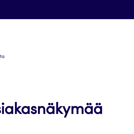
sta
 asiakasnäkymää