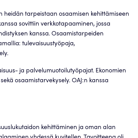
ttiin heidän tarpeistaan osaamisen kehittämiseen
kanssa sovittiin verkkotapaaminen, jossa
 yhdistyksen kanssa. Osaamistarpeiden
tamallia: tulevaisuustyöpaja,
ly.
vaisuus- ja palvelumuotoilutyöpajat. Ekonomien
a sekä osaamistarvekysely. OAJ:n kanssa
aisuuslukutaidon kehittäminen ja oman alan
aaminen yhdessä kuvitellen. Tavoitteena oli