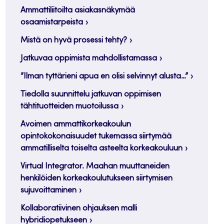
Ammattiliitoilta asiakasnäkymää
osaamistarpeista
Mistä on hyvä prosessi tehty?
Jatkuvaa oppimista mahdollistamassa
”Ilman tyttärieni apua en olisi selvinnyt alusta…”
Tiedolla suunnittelu jatkuvan oppimisen
tähtituotteiden muotoilussa
Avoimen ammattikorkeakoulun
opintokokonaisuudet tukemassa siirtymää
ammatilliselta toiselta asteelta korkeakouluun
Virtual Integrator. Maahan muuttaneiden
henkilöiden korkeakoulutukseen siirtymisen
sujuvoittaminen
Kollaboratiivinen ohjauksen malli
hybridiopetukseen