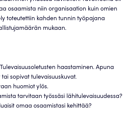
vaa osaamista niin organisaation kuin omien
y toteutettiin kahden tunnin työpajana
sallistujamäärän mukaan.
. Tulevaisuusoletusten haastaminen. Apuna
 tai sopivat tulevaisuuskuvat.
taan huomiot ylös.
mista tarvitaan työssäsi lähitulevaisuudessa?
uaisit omaa osaamistasi kehittää?