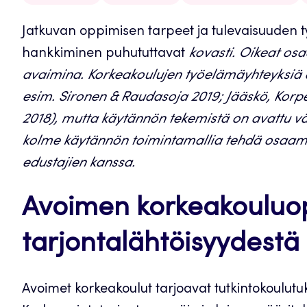
Jatkuvan oppimisen tarpeet ja tulevaisuuden t
hankkiminen puhututtavat
kovasti. Oikeat os
avaimina. Korkeakoulujen työelämäyhteyksiä o
esim. Sironen & Raudasoja 2019; Jääskö, Kor
2018), mutta käytännön tekemistä on avattu v
kolme käytännön toimintamallia tehdä osaami
edustajien kanssa.
Avoimen korkeakouluo
tarjontalähtöisyydestä
Avoimet korkeakoulut tarjoavat tutkintokoulut