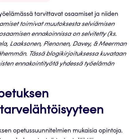
yöelämässä tarvittavat osaamiset ja niiden
aamiset toimivat muutoksesta selviämisen
saamisen ennakoinnissa on selvitetty (ks.
pela, Laaksonen, Pienonen, Davey, & Meerman
ähemmän. Tässä blogikirjoituksessa kuvataan
sten ennakointityötä yhdessä työelämän
petuksen
 tarvelähtöisyyteen
uksen opetussuunnitelmien mukaisia opintoja.