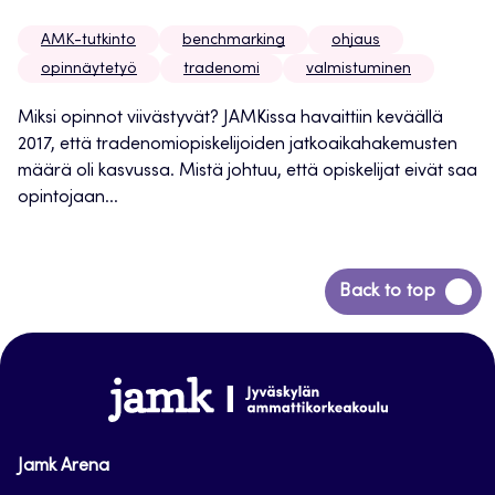
AMK-tutkinto
benchmarking
ohjaus
opinnäytetyö
tradenomi
valmistuminen
Miksi opinnot viivästyvät? JAMKissa havaittiin keväällä
2017, että tradenomiopiskelijoiden jatkoaikahakemusten
määrä oli kasvussa. Mistä johtuu, että opiskelijat eivät saa
opintojaan...
Siirry
Back to top
takaisin
sivun
alkuun
www.jamk.fi
Jamk Arena