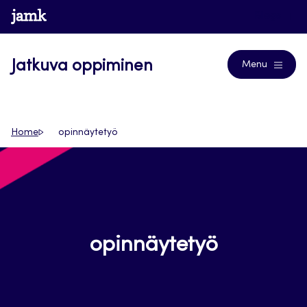
Siirry
www.jamk.fi
Blogs
suoraan
sisältöön
Jatkuva oppiminen
Menu
Home
opinnäytetyö
opinnäytetyö