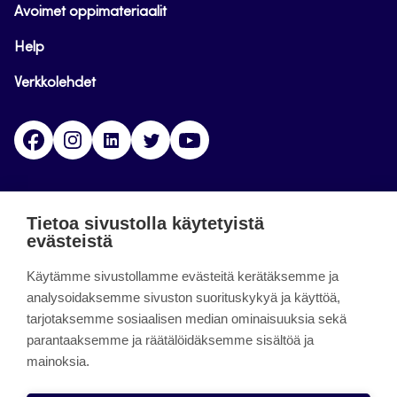
Avoimet oppimateriaalit
Help
Verkkolehdet
Facebook
Instagram
Linkedin
Twitter
YouTube
Jamk blogs
Tietoa sivustolla käytetyistä
evästeistä
Jamkin blogipalvelu. Blogien päivittäminen on
Käytämme sivustollamme evästeitä kerätäksemme ja
päättynyt 11.9.2023.
analysoidaksemme sivuston suorituskykyä ja käyttöä,
tarjotaksemme sosiaalisen median ominaisuuksia sekä
About the site
parantaaksemme ja räätälöidäksemme sisältöä ja
mainoksia.
Käyttöehdot