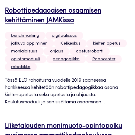
Robottipedagogisen osaamisen
kehittäminen JAMKissa
benchmarking
digitaalisuus
jatkuva oppiminen
Kielikeskus
kielten opetus
monialaisuus
ohjaus
opetusrobotti
opintomoduuli
pedagogiikka
Robocenter
robotiikka
Tässä ELO rahoitusta vuodelle 2019 saaneessa
hankkeessa kehitetään robottipedagogiikkaa osana
kieltenopetusta sekä opetusta ja ohjausta.
Koulutusmoduuli ja sen sisältämä osaaminen...
Liiketalouden monimuoto-opintopolku