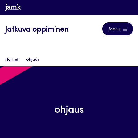
Siirry
www.jamk.fi
Blogs
suoraan
sisältöön
Jatkuva oppiminen
Menu
Home
ohjaus
ohjaus