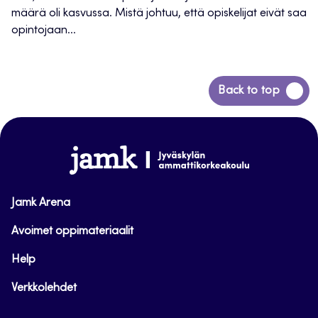
määrä oli kasvussa. Mistä johtuu, että opiskelijat eivät saa
opintojaan...
Siirry
Back to top
takaisin
sivun
alkuun
www.jamk.fi
Jamk Arena
Avoimet oppimateriaalit
Help
Verkkolehdet