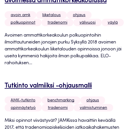
avoimessa ammattikorkeakoulussa
avoin amk
liiketalous
ohjaus
polkuopinnot
tradenomi
välivuosi
väylä
Avoimen ammattikorkeakoulun polkuopintoihin
ilmoittautuneiden jonojen purku Syksyllä 2018 avoimen
ammattikorkeakoulun liiketalouden opinnoissa jonoon jäi
useita kymmeniä hakijoita ilman polkupaikkaa. ELO-
rahoituksen...
Tutkinto valmiiksi -ohjausmalli
AMK-tutkinto
benchmarking
ohjaus
opinnäytetyö
tradenomi
valmistuminen
Miksi opinnot viivästyvät? JAMKissa havaittiin keväällä
2017, että tradenomiopiskelijoiden jatkoaikahakemusten