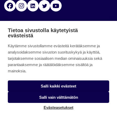
Facebook
Instagram
Linkedin
Twitter
YouTube
Jamk blogs
Tietoa sivustolla käytetyistä
evästeistä
Jamkin blogipalvelu. Blogien päivittäminen on
Käytämme sivustollamme evästeitä kerätäksemme ja
päättynyt 11.9.2023.
analysoidaksemme sivuston suorituskykyä ja käyttöä,
tarjotaksemme sosiaalisen median ominaisuuksia sekä
About the site
parantaaksemme ja räätälöidäksemme sisältöä ja
mainoksia.
Käyttöehdot
Saavutettavuusseloste
Salli kaikki evästeet
Alasottoilmoitus
Salli vain välttämätön
Tietoa evästeistä
Evästeasetukset