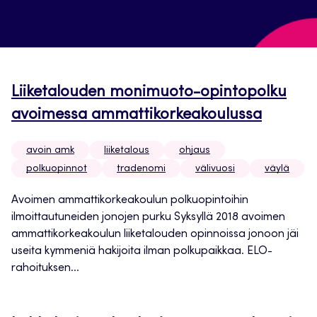
Liiketalouden monimuoto-opintopolku
avoimessa ammattikorkeakoulussa
avoin amk
liiketalous
ohjaus
polkuopinnot
tradenomi
välivuosi
väylä
Avoimen ammattikorkeakoulun polkuopintoihin
ilmoittautuneiden jonojen purku Syksyllä 2018 avoimen
ammattikorkeakoulun liiketalouden opinnoissa jonoon jäi
useita kymmeniä hakijoita ilman polkupaikkaa. ELO-
rahoituksen...