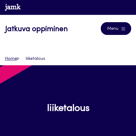
Siirry
www.jamk.fi
Blogs
suoraan
sisältöön
Jatkuva oppiminen
Menu
Home
liiketalous
liiketalous