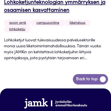
Lohkoketjunteknologian ymmärryksen ja
osaamisen kasvattaminen
avoin amk
campusonline
liiketalous
lohkoketju
Lohkoketjut luovat tulevaisuudessa palvelusektorille
monia uusia liiketoimintamahdollisuuksia. Tämän vuoksi
myös JAMKin on kehitettävä lohkoketjuihin liittyviä
opintojaksoja, joita pystytään tarjoamaan eri...
Siirry
Back to top
takaisin
sivun
alkuun
www.jamk.fi