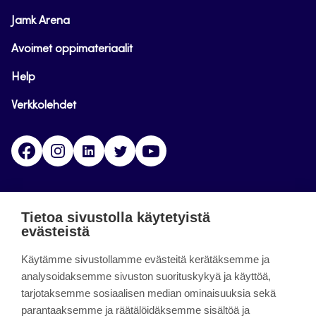
Jamk Arena
Avoimet oppimateriaalit
Help
Verkkolehdet
Facebook
Instagram
Linkedin
Twitter
YouTube
Jamk blogs
Tietoa sivustolla käytetyistä
evästeistä
Jamkin blogipalvelu. Blogien päivittäminen on
Käytämme sivustollamme evästeitä kerätäksemme ja
päättynyt 11.9.2023.
analysoidaksemme sivuston suorituskykyä ja käyttöä,
tarjotaksemme sosiaalisen median ominaisuuksia sekä
About the site
parantaaksemme ja räätälöidäksemme sisältöä ja