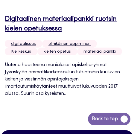
Digitaalinen materiaalipankki ruotsin
kielen opetuksessa
digitaalisuus
elinikäinen oppiminen
Kielikeskus
kielten opetus
materiaalipankki
Uutena haasteena monialaiset opiskelijaryhmät
Jyväskylän ammattikorkeakoulun tutkintoihin kuuluvien
kielten ja viestinnän opintojaksojen
ilmoittautumiskäytänteet muuttuivat lukuvuoden 2017
alussa. Suurin osa kyseisten...
Siirry
Back to top
takaisin
sivun