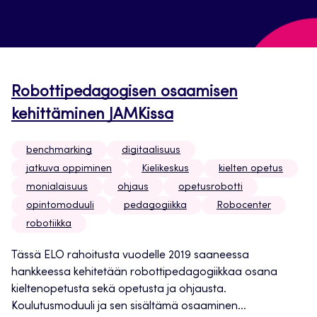
Robottipedagogisen osaamisen
kehittäminen JAMKissa
benchmarking
digitaalisuus
jatkuva oppiminen
Kielikeskus
kielten opetus
monialaisuus
ohjaus
opetusrobotti
opintomoduuli
pedagogiikka
Robocenter
robotiikka
Tässä ELO rahoitusta vuodelle 2019 saaneessa
hankkeessa kehitetään robottipedagogiikkaa osana
kieltenopetusta sekä opetusta ja ohjausta.
Koulutusmoduuli ja sen sisältämä osaaminen...