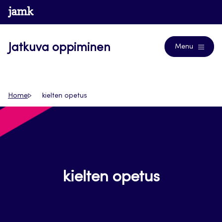
Siirry
www.jamk.fi
Blogs
suoraan
sisältöön
Jatkuva oppiminen
Menu
Home
kielten opetus
kielten opetus