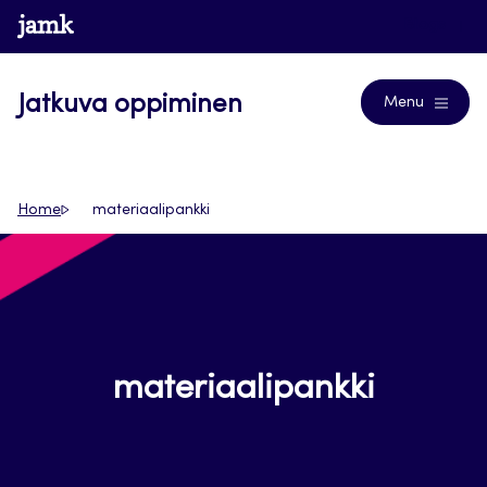
Siirry
www.jamk.fi
Blogs
suoraan
sisältöön
Jatkuva oppiminen
Menu
Home
materiaalipankki
materiaalipankki