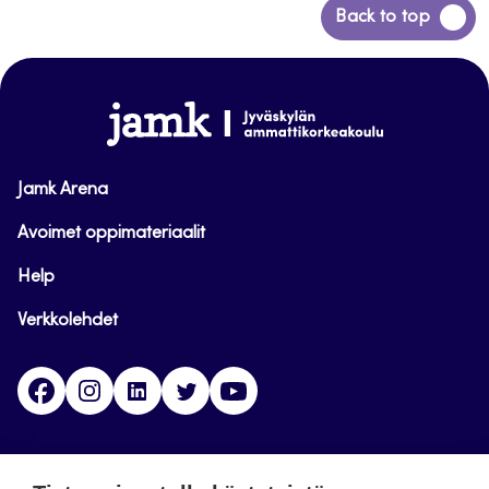
Siirry
Back to top
takaisin
sivun
alkuun
www.jamk.fi
Jamk Arena
Avoimet oppimateriaalit
Help
Verkkolehdet
Facebook
Instagram
Linkedin
Twitter
YouTube
Jamk blogs