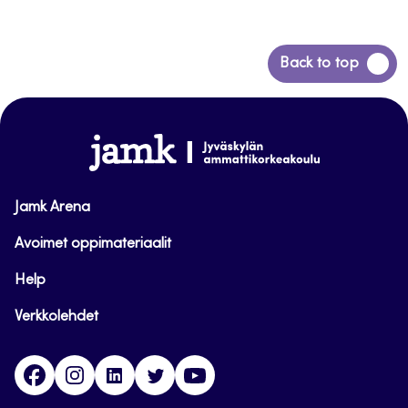
Siirry
Back to top
takaisin
sivun
alkuun
www.jamk.fi
Jamk Arena
Avoimet oppimateriaalit
Help
Verkkolehdet
Facebook
Instagram
Linkedin
Twitter
YouTube