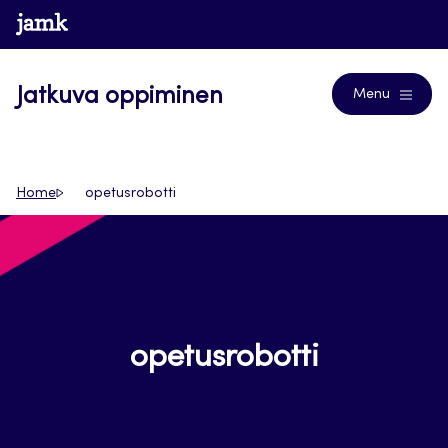
Siirry
www.jamk.fi
Blogs
suoraan
sisältöön
Jatkuva oppiminen
Menu
Home
opetusrobotti
opetusrobotti