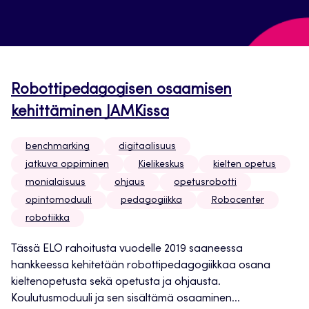
Robottipedagogisen osaamisen
kehittäminen JAMKissa
benchmarking
digitaalisuus
jatkuva oppiminen
Kielikeskus
kielten opetus
monialaisuus
ohjaus
opetusrobotti
opintomoduuli
pedagogiikka
Robocenter
robotiikka
Tässä ELO rahoitusta vuodelle 2019 saaneessa
hankkeessa kehitetään robottipedagogiikkaa osana
kieltenopetusta sekä opetusta ja ohjausta.
Koulutusmoduuli ja sen sisältämä osaaminen...