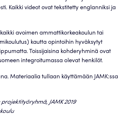
ti. Kaikki videot ovat tekstitetty englanniksi ja
kaikki avoimen ammattikorkeakoulun tai
ikoulutus) kautta opintoihin hyväksytyt
ippumatta. Toissijaisina kohderyhminä ovat
Suomeen integroitumassa olevat henkilöt.
na. Materiaalia tullaan käyttämään JAMK:ssa
n projektityöryhmä, JAMK 2019
koulu