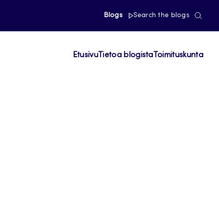
Blogs
Search the blogs
Etusivu
Tietoa blogista
Toimituskunta