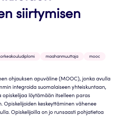
n siirtymisen
korkeakouludiplomi
maahanmuuttaja
mooc
alinen ohjauksen apuväline (MOOC), jonka avulla
mmin integroida suomalaiseen yhteiskuntaan,
a opiskelijaa löytämään itselleen paras
en. Opiskelijoiden keskeyttäminen vähenee
la. Opiskelijoilla on jo runsaasti pohjatietoa