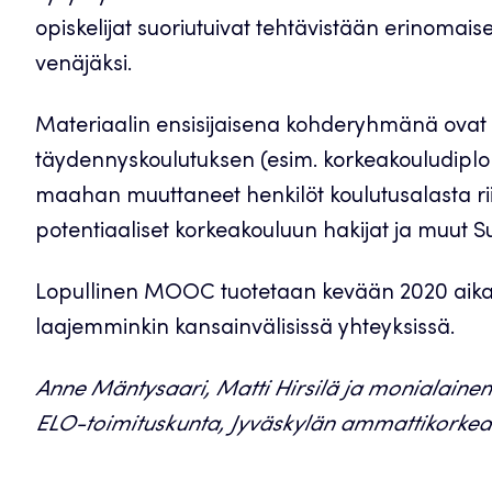
opiskelijat suoriutuivat tehtävistään erinomaises
venäjäksi.
Materiaalin ensisijaisena kohderyhmänä ovat 
täydennyskoulutuksen (esim. korkeakouludiplom
maahan muuttaneet henkilöt koulutusalasta ri
potentiaaliset korkeakouluun hakijat ja muut 
Lopullinen MOOC tuotetaan kevään 2020 aika
laajemminkin kansainvälisissä yhteyksissä.
Anne Mäntysaari, Matti Hirsilä ja monialaine
ELO-toimituskunta, Jyväskylän ammattikorkea