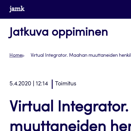
Siirry
www.jamk.fi
suoraan
sisältöön
Jatkuva oppiminen
Home
Virtual Integrator. Maahan muuttaneiden henkil
5.4.2020 | 12:14
Toimitus
Virtual Integrato
muuttaneiden hen