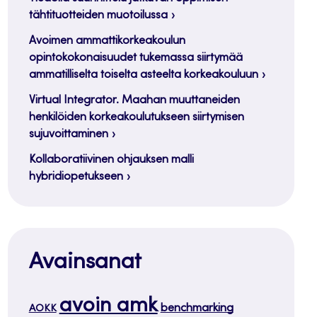
tähtituotteiden muotoilussa
Avoimen ammattikorkeakoulun
opintokokonaisuudet tukemassa siirtymää
ammatilliselta toiselta asteelta korkeakouluun
Virtual Integrator. Maahan muuttaneiden
henkilöiden korkeakoulutukseen siirtymisen
sujuvoittaminen
Kollaboratiivinen ohjauksen malli
hybridiopetukseen
Avainsanat
avoin amk
benchmarking
AOKK