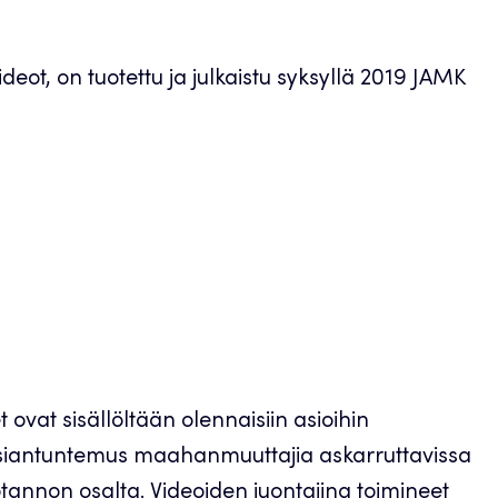
ot, on tuotettu ja julkaistu syksyllä 2019 JAMK
t ovat sisällöltään olennaisiin asioihin
siantuntemus maahanmuuttajia askarruttavissa
otannon osalta. Videoiden juontajina toimineet