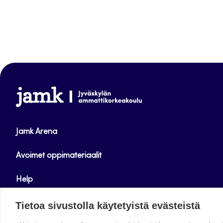
www.jamk.fi
Jamk Arena
Avoimet oppimateriaalit
Help
Verkkolehdet
Tietoa sivustolla käytetyistä evästeistä