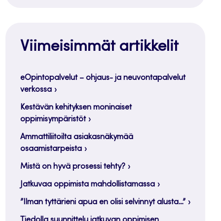
Viimeisimmät artikkelit
eOpintopalvelut – ohjaus- ja neuvontapalvelut
verkossa
Kestävän kehityksen moninaiset
oppimisympäristöt
Ammattiliitoilta asiakasnäkymää
osaamistarpeista
Mistä on hyvä prosessi tehty?
Jatkuvaa oppimista mahdollistamassa
”Ilman tyttärieni apua en olisi selvinnyt alusta…”
Tiedolla suunnittelu jatkuvan oppimisen