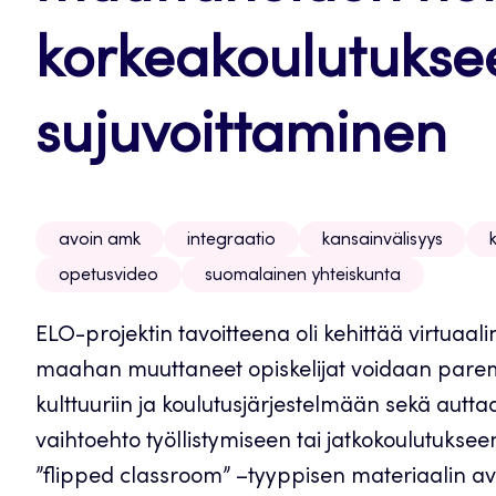
korkeakoulutuksee
sujuvoittaminen
avoin amk
integraatio
kansainvälisyys
opetusvideo
suomalainen yhteiskunta
ELO-projektin tavoitteena oli kehittää virtua
maahan muuttaneet opiskelijat voidaan pare
kulttuuriin ja koulutusjärjestelmään sekä autta
vaihtoehto työllistymiseen tai jatkokoulutukse
”flipped classroom” –tyyppisen materiaalin avul