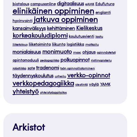
digitaalisuus
biotalous
campusonline
EduFutura
eAMK
elinikäinen oppiminen
englanti
jatkuva oppiminen
hyvinvointi
Kielikeskus
kansainvälisyys
kehittäminen
korkeakouludiplomi
koulutusvienti
laatu
liiketoiminta
liikunta
logistiikka
liiketalous
matkailu
monimuoto
monialaisuus
ohjaus
mooc
opinnäytetyö
polkuopinnot
opintomoduuli
pedagogiikka
ristiinopiskelu
tradenomi
sote
robotiikka
työn opinnollistaminen
verkko-opinnot
täydennyskoulutus
urheilu
verkkopedagogiikka
väylä
YAMK
viestintä
yhteistyö
yhteistyöoppilaitos
Arkistot