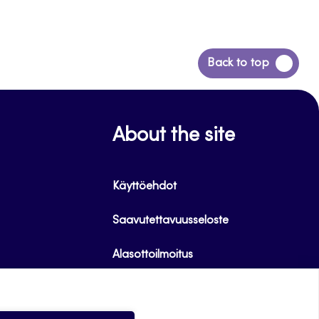
Siirry
Back to top
takaisin
sivun
alkuun
About the site
Käyttöehdot
Saavutettavuusseloste
Alasottoilmoitus
Tietoa evästeistä