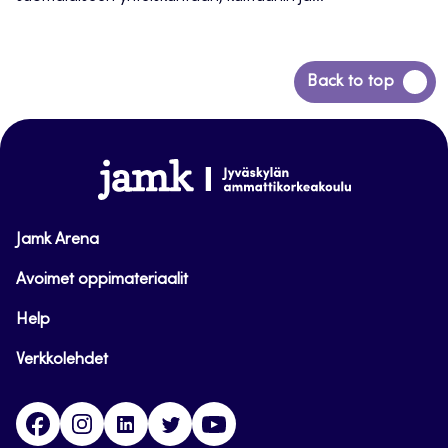
Siirry
Back to top
takaisin
sivun
alkuun
www.jamk.fi
Jamk Arena
Avoimet oppimateriaalit
Help
Verkkolehdet
Facebook
Instagram
Linkedin
Twitter
YouTube