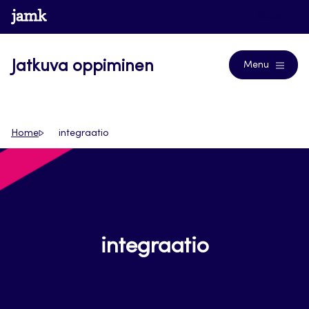
Siirry
www.jamk.fi
Blogs
suoraan
sisältöön
Jatkuva oppiminen
Menu
Home
integraatio
integraatio