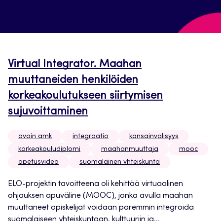
Virtual Integrator. Maahan
muuttaneiden henkilöiden
korkeakoulutukseen siirtymisen
sujuvoittaminen
avoin amk
integraatio
kansainvälisyys
korkeakouludiplomi
maahanmuuttaja
mooc
opetusvideo
suomalainen yhteiskunta
ELO-projektin tavoitteena oli kehittää virtuaalinen
ohjauksen apuväline (MOOC), jonka avulla maahan
muuttaneet opiskelijat voidaan paremmin integroida
suomalaiseen yhteiskuntaan, kulttuuriin ja...