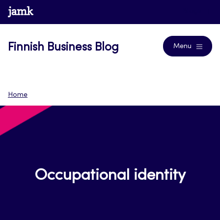
Skip
www.jamk.fi
Blogs
to
content
Finnish Business Blog
Menu
Home
Occupational identity