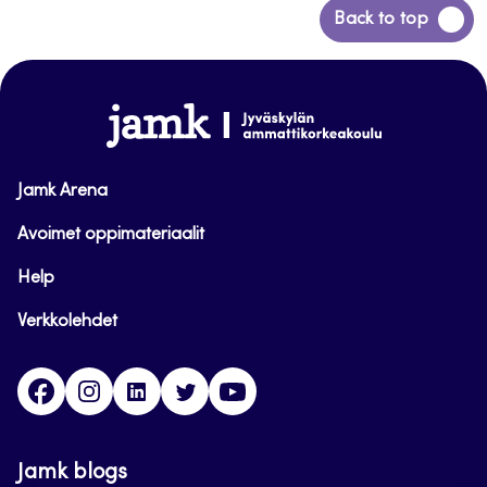
Back
Back to top
to
top
www.jamk.fi
Jamk Arena
Avoimet oppimateriaalit
Help
Verkkolehdet
Facebook
Instagram
Linkedin
Twitter
YouTube
Jamk blogs