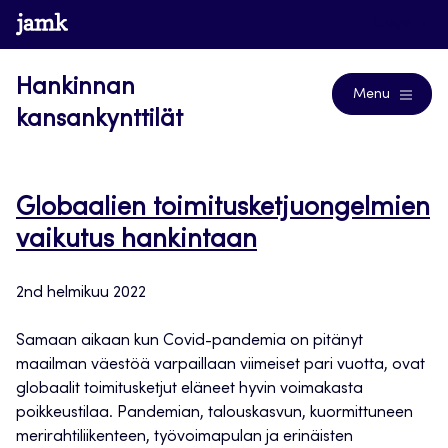
Siirry
www.jamk.fi
Blogs
suoraan
sisältöön
Hankinnan
Menu
kansankynttilät
Globaalien toimitusketjuongelmien
vaikutus hankintaan
2nd helmikuu 2022
Samaan aikaan kun Covid-pandemia on pitänyt
maailman väestöä varpaillaan viimeiset pari vuotta, ovat
globaalit toimitusketjut eläneet hyvin voimakasta
poikkeustilaa. Pandemian, talouskasvun, kuormittuneen
merirahtiliikenteen, työvoimapulan ja erinäisten