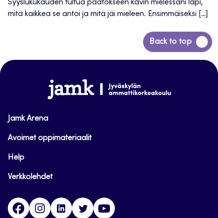
Syyslukukauden tultua päätökseen kävin mielessäni läpi,
mitä kaikkea se antoi ja mitä jäi mieleen. Ensimmäiseksi […]
Siirry
Back to top
takaisin
sivun
alkuun
www.jamk.fi
Jamk Arena
Avoimet oppimateriaalit
Help
Verkkolehdet
Facebook
Instagram
Linkedin
Twitter
YouTube