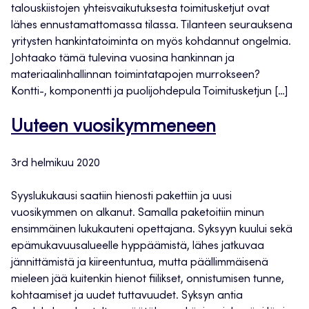
talouskiistojen yhteisvaikutuksesta toimitusketjut ovat
lähes ennustamattomassa tilassa. Tilanteen seurauksena
yritysten hankintatoiminta on myös kohdannut ongelmia.
Johtaako tämä tulevina vuosina hankinnan ja
materiaalinhallinnan toimintatapojen murrokseen?
Kontti-, komponentti ja puolijohdepula Toimitusketjun […]
Uuteen vuosikymmeneen
3rd helmikuu 2020
Syyslukukausi saatiin hienosti pakettiin ja uusi
vuosikymmen on alkanut. Samalla paketoitiin minun
ensimmäinen lukukauteni opettajana. Syksyyn kuului sekä
epämukavuusalueelle hyppäämistä, lähes jatkuvaa
jännittämistä ja kiireentuntua, mutta päällimmäisenä
mieleen jää kuitenkin hienot fiilikset, onnistumisen tunne,
kohtaamiset ja uudet tuttavuudet. Syksyn antia