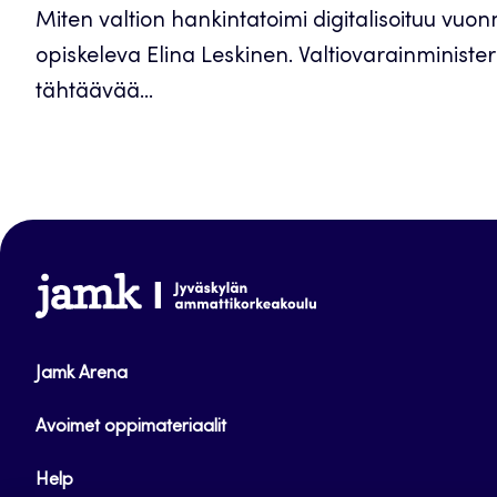
Miten valtion hankintatoimi digitalisoituu vuon
opiskeleva Elina Leskinen. Valtiovarainministeri
tähtäävää...
www.jamk.fi
Jamk Arena
Avoimet oppimateriaalit
Help