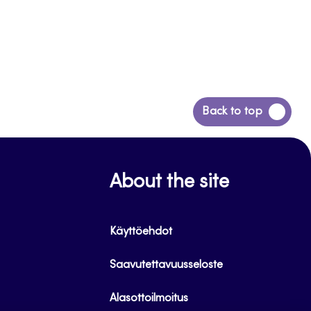
Siirry
Back to top
takaisin
sivun
alkuun
About the site
Käyttöehdot
Saavutettavuusseloste
Alasottoilmoitus