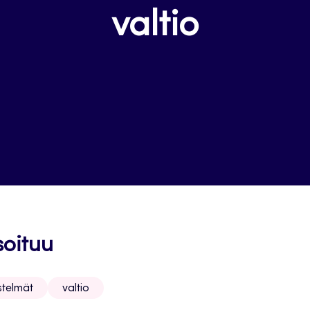
valtio
soituu
estelmät
valtio