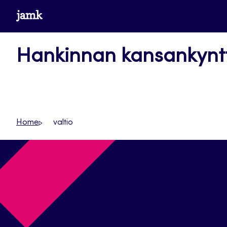
Siirry
www.jamk.fi
suoraan
sisältöön
Hankinnan kansankyntt
Home
valtio