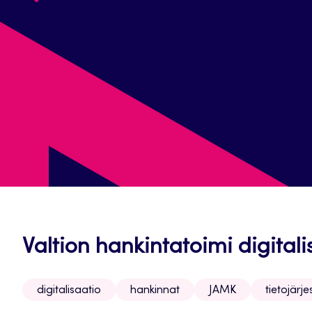
Valtion hankintatoimi digitali
digitalisaatio
hankinnat
JAMK
tietojärj