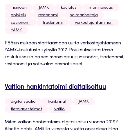
insinööri
JAMK
koulutus
moninaisuus
opiskelu
restonomi
sairaanhoitaja
sosionomi
tradenomi
verkostojohtaminen
YAMK
Pääsin mukaan starttaamaan uutta verkostojohtamisen
YAMK-koulutusta syksyllä 2017. Poikkeuksellista tässä
koulutuksessa on sen monialaisuus; insinöörit, tradenomit,
restonomit ja sote-alan ammattilaiset...
Valtion hankintatoimi digitalisoituu
digitalisaatio
hankinnat
JAMK
tietojärjestelmät
valtio
Miten valtion hankintatoimi digitalisoituu vuonna 2019?
Aihetta pohtii JAMK:lla viimeistä vuotta opiskeleva Elina