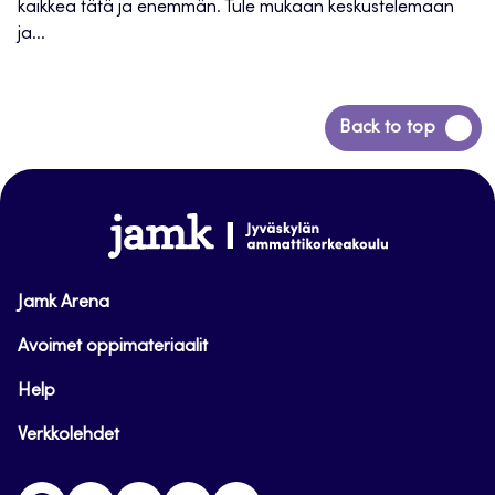
kaikkea tätä ja enemmän. Tule mukaan keskustelemaan
ja...
Siirry
Back to top
takaisin
sivun
alkuun
www.jamk.fi
Jamk Arena
Avoimet oppimateriaalit
Help
Verkkolehdet
Facebook
Instagram
Linkedin
Twitter
YouTube