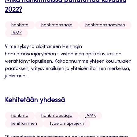
Mikä hankinnoissa puhututtaa keväällä
2022?
hankinta
hankintaosaaja
hankintaosaaminen
JAMK
Viime syksynä aloittaneen Helsingin
hankintaosaajaryhmän tiivistahtinen opiskeluvuosi on
vierähtänyt lopuilleen. Kokoonnuimme yhteen koulutuksen
päätöksen, yritysvierailujen ja yhteisen illallisen merkeissä,
juhlistaen...
Kehitetään yhdessä
hankinta
hankintaosaaja
JAMK
kehittäminen
työelämäprojekti