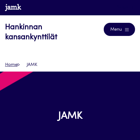
Siirry
www.jamk.fi
Blogs
suoraan
sisältöön
Hankinnan
Menu
kansankynttilät
Home
JAMK
JAMK