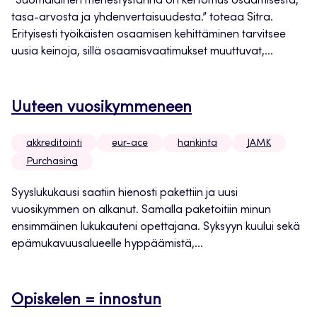
”Suomalainen menestystarina on kertomus osaamisesta,
tasa-arvosta ja yhdenvertaisuudesta.” toteaa Sitra.
Erityisesti työikäisten osaamisen kehittäminen tarvitsee
uusia keinoja, sillä osaamisvaatimukset muuttuvat,...
Uuteen vuosikymmeneen
akkreditointi
eur-ace
hankinta
JAMK
Purchasing
Syyslukukausi saatiin hienosti pakettiin ja uusi
vuosikymmen on alkanut. Samalla paketoitiin minun
ensimmäinen lukukauteni opettajana. Syksyyn kuului sekä
epämukavuusalueelle hyppäämistä,...
Opiskelen = innostun