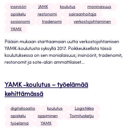
insinööri
JAMK
koulutus
moninaisuus
opiskelu
restonomi
sairaanhoitaja
sosionomi
tradenomi
verkostojohtaminen
YAMK
Pääsin mukaan starttaamaan uutta verkostojohtamisen
YAMK-koulutusta syksyllä 2017. Poikkeuksellista tässä
koulutuksessa on sen monialaisuus; insinöörit, tradenomit,
restonomit ja sote-alan ammattilaiset...
YAMK -koulutus – työelämää
kehittämässä
digitalisaatio
koulutus
Logistiikka
opiskelu
oppiminen
Toimitusketju
työelämä
YAMK