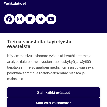
Verkkolehdet
Facebook
Instagram
Linkedin
Twitter
YouTube
Jamk blogs
Tietoa sivustolla käytetyistä
evästeistä
Jamkin blogipalvelu. Blogien päivittäminen on
Käytämme sivustollamme evästeitä kerätäksemme ja
päättynyt 11.9.2023.
analysoidaksemme sivuston suorituskykyä ja käyttöä,
tarjotaksemme sosiaalisen median ominaisuuksia sekä
About the site
parantaaksemme ja räätälöidäksemme sisältöä ja
mainoksia.
Käyttöehdot
Saavutettavuusseloste
Salli kaikki evästeet
Alasottoilmoitus
Salli vain välttämätön