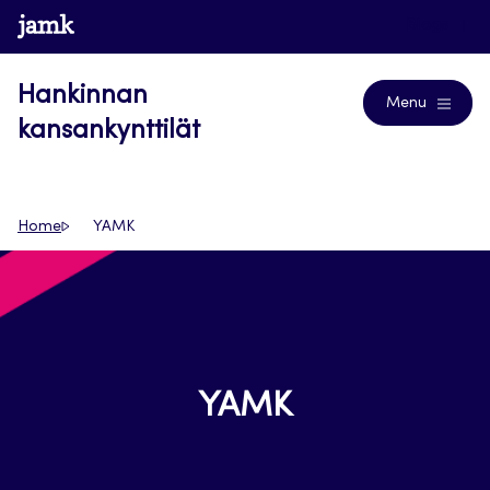
Siirry
www.jamk.fi
Blogs
suoraan
sisältöön
Hankinnan
Menu
kansankynttilät
Home
YAMK
YAMK