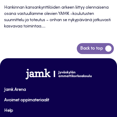
Hankinnan kansankynttilöiden arkeen liittyy olennaisena
osana vastuullamme olevien YAMK –koulutusten
suunnittelu ja toteutus – onhan se nykypäivänä jatkuvasti
kasvavaa toimintaa....
Siirry
Back to top
takaisin
sivun
alkuun
www.jamk.fi
Jamk Arena
Avoimet oppimateriaalit
Help