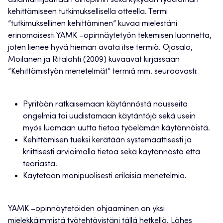
asiantuntijuuttaan aihepiiriin sekä kykyään työelämän
kehittämiseen tutkimuksellisella otteella. Termi
”tutkimuksellinen kehittäminen” kuvaa mielestäni
erinomaisesti YAMK –opinnäytetyön tekemisen luonnetta,
joten lienee hyvä hieman avata itse termiä. Ojasalo,
Moilanen ja Ritalahti (2009) kuvaavat kirjassaan
”Kehittämistyön menetelmät” termiä mm. seuraavasti:
Pyritään ratkaisemaan käytännöstä nousseita
ongelmia tai uudistamaan käytäntöjä sekä usein
myös luomaan uutta tietoa työelämän käytännöistä.
Kehittämisen tueksi kerätään systemaattisesti ja
kriittisesti arvioimalla tietoa sekä käytännöstä että
teoriasta.
Käytetään monipuolisesti erilaisia menetelmiä.
YAMK –opinnäytetöiden ohjaaminen on yksi
mielekkäimmistä työtehtävistäni tällä hetkellä. Lähes