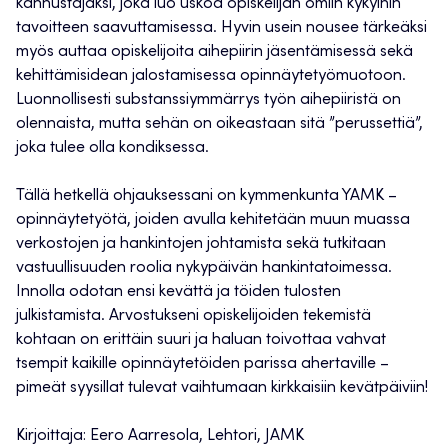
kannustajaksi, joka luo uskoa opiskelijan omiin kykyihin
tavoitteen saavuttamisessa. Hyvin usein nousee tärkeäksi
myös auttaa opiskelijoita aihepiirin jäsentämisessä sekä
kehittämisidean jalostamisessa opinnäytetyömuotoon.
Luonnollisesti substanssiymmärrys työn aihepiiristä on
olennaista, mutta sehän on oikeastaan sitä ”perussettiä”,
joka tulee olla kondiksessa.
Tällä hetkellä ohjauksessani on kymmenkunta YAMK –
opinnäytetyötä, joiden avulla kehitetään muun muassa
verkostojen ja hankintojen johtamista sekä tutkitaan
vastuullisuuden roolia nykypäivän hankintatoimessa.
Innolla odotan ensi kevättä ja töiden tulosten
julkistamista. Arvostukseni opiskelijoiden tekemistä
kohtaan on erittäin suuri ja haluan toivottaa vahvat
tsempit kaikille opinnäytetöiden parissa ahertaville –
pimeät syysillat tulevat vaihtumaan kirkkaisiin kevätpäiviin!
Kirjoittaja: Eero Aarresola, Lehtori, JAMK