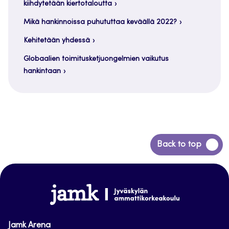
kiihdytetään kiertotaloutta
Mikä hankinnoissa puhututtaa keväällä 2022?
Kehitetään yhdessä
Globaalien toimitusketjuongelmien vaikutus
hankintaan
Siirry
Back to top
takaisin
sivun
alkuun
www.jamk.fi
Jamk Arena