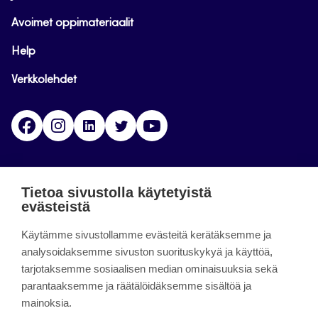
Avoimet oppimateriaalit
Help
Verkkolehdet
Facebook
Instagram
Linkedin
Twitter
YouTube
Jamk blogs
Tietoa sivustolla käytetyistä
evästeistä
Jamkin blogipalvelu. Blogien päivittäminen on
päättynyt 11.9.2023.
Käytämme sivustollamme evästeitä kerätäksemme ja
analysoidaksemme sivuston suorituskykyä ja käyttöä,
tarjotaksemme sosiaalisen median ominaisuuksia sekä
About the site
parantaaksemme ja räätälöidäksemme sisältöä ja
mainoksia.
Käyttöehdot