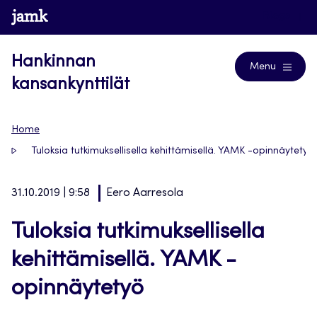
Siirry
www.jamk.fi
Blogs
suoraan
sisältöön
Hankinnan
Menu
kansankynttilät
Home
Tuloksia tutkimuksellisella kehittämisellä. YAMK -opinnäytetyö
31.10.2019 | 9:58
Eero Aarresola
Tuloksia tutkimuksellisella
kehittämisellä. YAMK -
opinnäytetyö