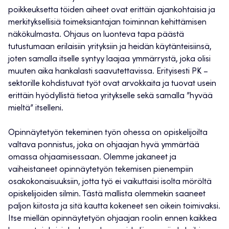
poikkeuksetta töiden aiheet ovat erittäin ajankohtaisia ja
merkityksellisiä toimeksiantajan toiminnan kehittämisen
näkökulmasta. Ohjaus on luonteva tapa päästä
tutustumaan erilaisiin yrityksiin ja heidän käytänteisiinsä,
joten samalla itselle syntyy laajaa ymmärrystä, joka olisi
muuten aika hankalasti saavutettavissa. Erityisesti PK –
sektorille kohdistuvat työt ovat arvokkaita ja tuovat usein
erittäin hyödyllistä tietoa yritykselle sekä samalla ”hyvää
mieltä” itselleni.
Opinnäytetyön tekeminen työn ohessa on opiskelijoilta
valtava ponnistus, joka on ohjaajan hyvä ymmärtää
omassa ohjaamisessaan. Olemme jakaneet ja
vaiheistaneet opinnäytetyön tekemisen pienempiin
osakokonaisuuksiin, jotta työ ei vaikuttaisi isolta möröltä
opiskelijoiden silmin. Tästä mallista olemmekin saaneet
paljon kiitosta ja sitä kautta kokeneet sen oikein toimivaksi.
Itse miellän opinnäytetyön ohjaajan roolin ennen kaikkea