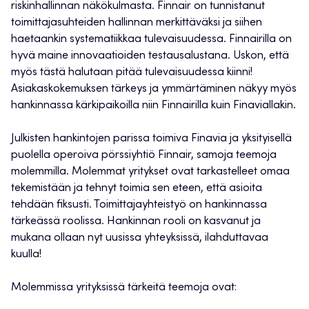
riskinhallinnan näkökulmasta. Finnair on tunnistanut
toimittajasuhteiden hallinnan merkittäväksi ja siihen
haetaankin systematiikkaa tulevaisuudessa. Finnairilla on
hyvä maine innovaatioiden testausalustana. Uskon, että
myös tästä halutaan pitää tulevaisuudessa kiinni!
Asiakaskokemuksen tärkeys ja ymmärtäminen näkyy myös
hankinnassa kärkipaikoilla niin Finnairilla kuin Finaviallakin.
Julkisten hankintojen parissa toimiva Finavia ja yksityisellä
puolella operoiva pörssiyhtiö Finnair, samoja teemoja
molemmilla. Molemmat yritykset ovat tarkastelleet omaa
tekemistään ja tehnyt toimia sen eteen, että asioita
tehdään fiksusti. Toimittajayhteistyö on hankinnassa
tärkeässä roolissa. Hankinnan rooli on kasvanut ja
mukana ollaan nyt uusissa yhteyksissä, ilahduttavaa
kuulla!
Molemmissa yrityksissä tärkeitä teemoja ovat: