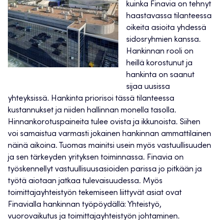
kuinka Finavia on tehnyt
haastavassa tilanteessa
oikeita asioita yhdessä
sidosryhmien kanssa.
Hankinnan rooli on
heillä korostunut ja
hankinta on saanut
sijaa uusissa
yhteyksissä. Hankinta priorisoi tässä tilanteessa
kustannukset ja niiden hallinnan monella tasolla.
Hinnankorotuspaineita tulee ovista ja ikkunoista. Siihen
voi samaistua varmasti jokainen hankinnan ammattilainen
näinä aikoina. Tuomas mainitsi usein myös vastuullisuuden
ja sen tärkeyden yrityksen toiminnassa. Finavia on
työskennellyt vastuullisuusasioiden parissa jo pitkään ja
työtä aiotaan jatkaa tulevaisuudessa. Myös
toimittajayhteistyön tekemiseen liittyvät asiat ovat
Finavialla hankinnan työpöydällä: Yhteistyö,
vuorovaikutus ja toimittajayhteistyön johtaminen.