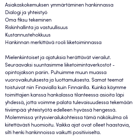
Asiakaskokemuksen ymmärtäminen hankinnassa
Dialogi ja yhteistyö
Oma fiksu tekeminen
Riskinhallinta ja vastuullisuus
Kustannustehokkuus
Hankinnan merkittävä rooli liiketoiminnassa
Mielenkiintoiset ja ajatuksia herättävät vierailut.
Seuraavaksi suuntasimme liiketoimintaverkostot -
opintojakson pariin. Puhuimme muun muassa
vuorovaikutuksesta ja luottamuksesta. Samat teemat
toistuivat niin Finavialla kuin Finnairilla. Kuinka käymme
toimittajien kanssa hankalassa tilanteessa asioita läpi
yhdessä, jotta voimme palata tulevaisuudessa tekemään
tiiviimpää yhteistyötä edelleen hyvässä hengessä.
Molemmissa yritysvierailukohteissa tämä näkökulma oli
kiitettävästi huomioitu. Vaikka ajat ovat olleet haastavia,
silti henki hankinnoissa vaikutti positiiviselta.