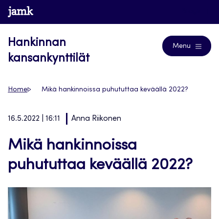
Siirry
www.jamk.fi
Blogs
suoraan
sisältöön
Hankinnan
Menu
kansankynttilät
Home
Mikä hankinnoissa puhututtaa keväällä 2022?
16.5.2022 | 16:11
Anna Riikonen
Mikä hankinnoissa
puhututtaa keväällä 2022?