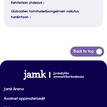
Kehitetään yhdessä
Globaalien toimitusketjuongelmien vaikutus
hankintaan
Siirry
Back to top
takaisin
sivun
alkuun
www.jamk.fi
Jamk Arena
Avoimet oppimateriaalit