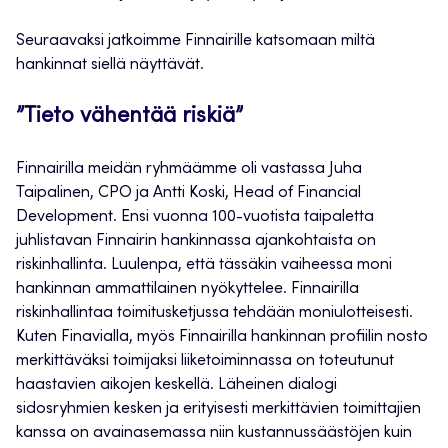
Seuraavaksi jatkoimme Finnairille katsomaan miltä
hankinnat siellä näyttävät.
”Tieto vähentää riskiä”
Finnairilla meidän ryhmäämme oli vastassa Juha
Taipalinen, CPO ja Antti Koski, Head of Financial
Development. Ensi vuonna 100-vuotista taipaletta
juhlistavan Finnairin hankinnassa ajankohtaista on
riskinhallinta. Luulenpa, että tässäkin vaiheessa moni
hankinnan ammattilainen nyökyttelee. Finnairilla
riskinhallintaa toimitusketjussa tehdään moniulotteisesti.
Kuten Finavialla, myös Finnairilla hankinnan profiilin nosto
merkittäväksi toimijaksi liiketoiminnassa on toteutunut
haastavien aikojen keskellä. Läheinen dialogi
sidosryhmien kesken ja erityisesti merkittävien toimittajien
kanssa on avainasemassa niin kustannussäästöjen kuin