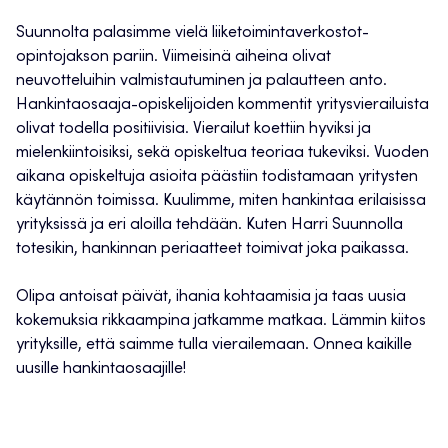
Suunnolta palasimme vielä liiketoimintaverkostot-
opintojakson pariin. Viimeisinä aiheina olivat
neuvotteluihin valmistautuminen ja palautteen anto.
Hankintaosaaja-opiskelijoiden kommentit yritysvierailuista
olivat todella positiivisia. Vierailut koettiin hyviksi ja
mielenkiintoisiksi, sekä opiskeltua teoriaa tukeviksi. Vuoden
aikana opiskeltuja asioita päästiin todistamaan yritysten
käytännön toimissa. Kuulimme, miten hankintaa erilaisissa
yrityksissä ja eri aloilla tehdään. Kuten Harri Suunnolla
totesikin, hankinnan periaatteet toimivat joka paikassa.
Olipa antoisat päivät, ihania kohtaamisia ja taas uusia
kokemuksia rikkaampina jatkamme matkaa. Lämmin kiitos
yrityksille, että saimme tulla vierailemaan. Onnea kaikille
uusille hankintaosaajille!