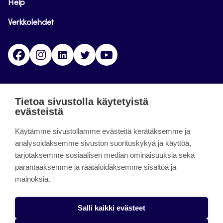
Help
Verkkolehdet
Facebook
Instagram
Linkedin
Twitter
YouTube
Jamk blogs
Tietoa sivustolla käytetyistä
evästeistä
Jamkin blogipalvelu. Blogien päivittäminen on
päättynyt 11.9.2023.
Käytämme sivustollamme evästeitä kerätäksemme ja
analysoidaksemme sivuston suorituskykyä ja käyttöä,
tarjotaksemme sosiaalisen median ominaisuuksia sekä
About the site
parantaaksemme ja räätälöidäksemme sisältöä ja
mainoksia.
Käyttöehdot
Saavutettavuusseloste
Salli kaikki evästeet