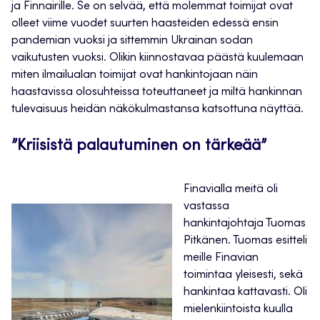
ja Finnairille. Se on selvää, että molemmat toimijat ovat
olleet viime vuodet suurten haasteiden edessä ensin
pandemian vuoksi ja sittemmin Ukrainan sodan
vaikutusten vuoksi. Olikin kiinnostavaa päästä kuulemaan
miten ilmailualan toimijat ovat hankintojaan näin
haastavissa olosuhteissa toteuttaneet ja miltä hankinnan
tulevaisuus heidän näkökulmastansa katsottuna näyttää.
”Kriisistä palautuminen on tärkeää”
Finavialla meitä oli
vastassa
hankintajohtaja Tuomas
Pitkänen. Tuomas esitteli
meille Finavian
toimintaa yleisesti, sekä
hankintaa kattavasti. Oli
mielenkiintoista kuulla