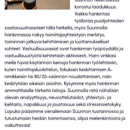
Suunnon tekemisessä
korostui laadukkuus.
Vaikka hankintaa
työllistää puolijohteiden
saatavuushaasteet tällä hetkellä, myös Suunnolla
hankinnassa näkyy toimittajayhteistyön merkitys,
toiminnan jatkuva kehittäminen ja luottamukselliset
suhteet. Vastuullisuusasiat ovat hankinnan työpöydällä ja
vastuullisuustyötä kehitetään aktiivisesti. Harri vinkkasi
meille hyviä käytännön keinoja hankinnan työtehtäviin,
kuten toimittajaluokittelun, fokuksen keskittämisen A-
nimikkeisiin tai 80/20-säännön noudattamisen, näin
keskitytään oikeisiin asioihin. Kysyimme myös hankinnan
ammattilaisille tärkeitä taitoja. Suunnolla niitä nähdään
olevan analyyttisyys, neuvottelutaidot, yhteistyö- ja
kielitaito, napakkuus ja joustavuus sekä stressinsietokyky.
Lopuksi pääsimme vierailemaan Suunnon tuotannossa ja
tutustumaan heidän toimintaansa, olipa mielenkiintoista ja
vaikuttavaa!