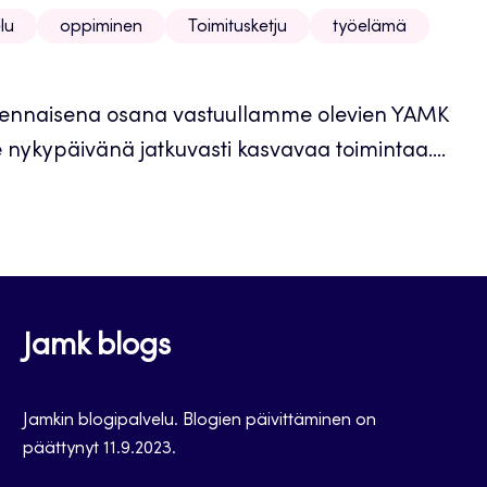
lu
oppiminen
Toimitusketju
työelämä
 olennaisena osana vastuullamme olevien YAMK
e nykypäivänä jatkuvasti kasvavaa toimintaa....
Jamk blogs
Jamkin blogipalvelu. Blogien päivittäminen on
päättynyt 11.9.2023.