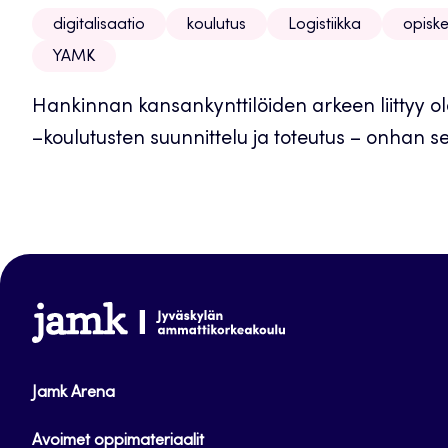
digitalisaatio
koulutus
Logistiikka
opiske
YAMK
Hankinnan kansankynttilöiden arkeen liittyy
–koulutusten suunnittelu ja toteutus – onhan s
www.jamk.fi
Jamk Arena
Avoimet oppimateriaalit