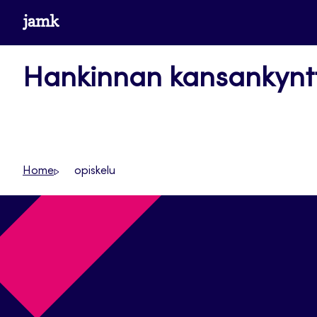
Siirry
www.jamk.fi
suoraan
sisältöön
Hankinnan kansankyntt
Home
opiskelu