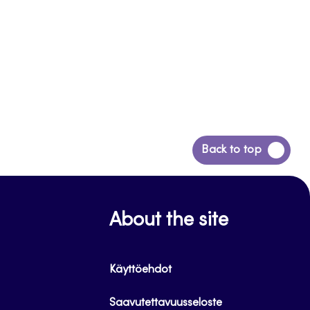
Siirry
Back to top
takaisin
sivun
alkuun
About the site
Käyttöehdot
Saavutettavuusseloste