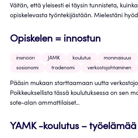
Väitän, että yleisesti ei täysin tunnisteta, kuin
opiskelevasta työntekijästään. Mielestäni hyödyt
Opiskelen = innostun
insinööri
JAMK
koulutus
moninaisuus
sosionomi
tradenomi
verkostojohtaminen
Pääsin mukaan starttaamaan uutta verkostojo
Poikkeuksellista tässä koulutuksessa on sen mon
sote-alan ammattilaiset...
YAMK -koulutus – työelämää