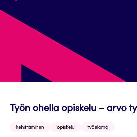
Työn ohella opiskelu – arvo t
kehittäminen
opiskelu
työelämä