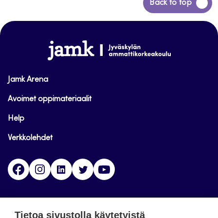
Siirry
Back to top
takaisin
sivun
alkuun
www.jamk.fi
Jamk Arena
Avoimet oppimateriaalit
Help
Verkkolehdet
Facebook
Instagram
Linkedin
Twitter
YouTube
Jamk blogs
Tietoa sivustolla käytetyistä