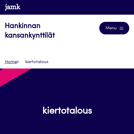
Siirry
www.jamk.fi
Blogs
suoraan
sisältöön
Hankinnan
Menu
kansankynttilät
Home
kiertotalous
kiertotalous