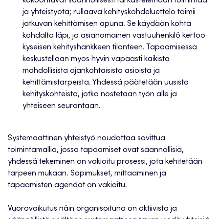
kokoontuvat säännöllisesti tarkastelemaan toimintaa
ja yhteistyötä; rullaava kehityskohdeluettelo toimii
jatkuvan kehittämisen apuna. Se käydään kohta
kohdalta läpi, ja asianomainen vastuuhenkilö kertoo
kyseisen kehityshankkeen tilanteen. Tapaamisessa
keskustellaan myös hyvin vapaasti kaikista
mahdollisista ajankohtaisista asioista ja
kehittämistarpeista. Yhdessä päätetään uusista
kehityskohteista, jotka nostetaan työn alle ja
yhteiseen seurantaan.
Systemaattinen yhteistyö noudattaa sovittua
toimintamallia, jossa tapaamiset ovat säännöllisiä,
yhdessä tekeminen on vakioitu prosessi, jota kehitetään
tarpeen mukaan. Sopimukset, mittaaminen ja
tapaamisten agendat on vakioitu.
Vuorovaikutus näin organisoituna on aktiivista ja