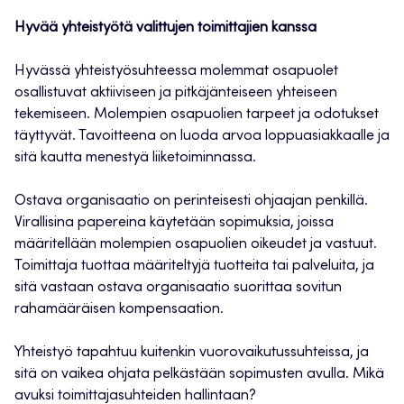
Hyvää yhteistyötä valittujen toimittajien kanssa
Hyvässä yhteistyösuhteessa molemmat osapuolet
osallistuvat aktiiviseen ja pitkäjänteiseen yhteiseen
tekemiseen. Molempien osapuolien tarpeet ja odotukset
täyttyvät. Tavoitteena on luoda arvoa loppuasiakkaalle ja
sitä kautta menestyä liiketoiminnassa.
Ostava organisaatio on perinteisesti ohjaajan penkillä.
Virallisina papereina käytetään sopimuksia, joissa
määritellään molempien osapuolien oikeudet ja vastuut.
Toimittaja tuottaa määriteltyjä tuotteita tai palveluita, ja
sitä vastaan ostava organisaatio suorittaa sovitun
rahamääräisen kompensaation.
Yhteistyö tapahtuu kuitenkin vuorovaikutussuhteissa, ja
sitä on vaikea ohjata pelkästään sopimusten avulla. Mikä
avuksi toimittajasuhteiden hallintaan?