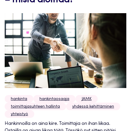
– mistä aloittaa?
hankinta
hankintaosaaja
JAMK
toimittajasuhteen hallinta
yhdessä kehittäminen
yhteistyö
Hankinnoilla on aina kiire. Toimittajia on ihan liikaa.
Ostajilla on aivan liikaa töitä. Tässäkö nyt sitten pitäisi