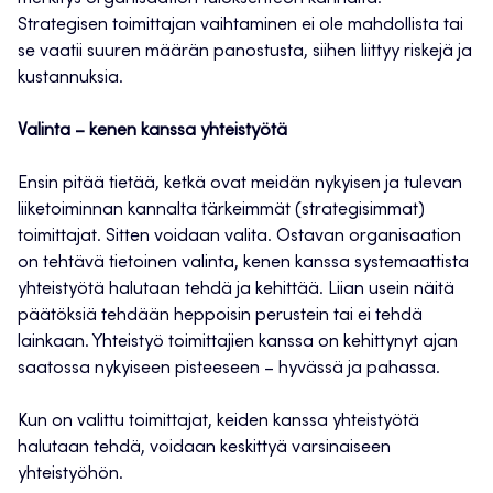
Strategisen toimittajan vaihtaminen ei ole mahdollista tai
se vaatii suuren määrän panostusta, siihen liittyy riskejä ja
kustannuksia.
Valinta – kenen kanssa yhteistyötä
Ensin pitää tietää, ketkä ovat meidän nykyisen ja tulevan
liiketoiminnan kannalta tärkeimmät (strategisimmat)
toimittajat. Sitten voidaan valita. Ostavan organisaation
on tehtävä tietoinen valinta, kenen kanssa systemaattista
yhteistyötä halutaan tehdä ja kehittää. Liian usein näitä
päätöksiä tehdään heppoisin perustein tai ei tehdä
lainkaan. Yhteistyö toimittajien kanssa on kehittynyt ajan
saatossa nykyiseen pisteeseen – hyvässä ja pahassa.
Kun on valittu toimittajat, keiden kanssa yhteistyötä
halutaan tehdä, voidaan keskittyä varsinaiseen
yhteistyöhön.