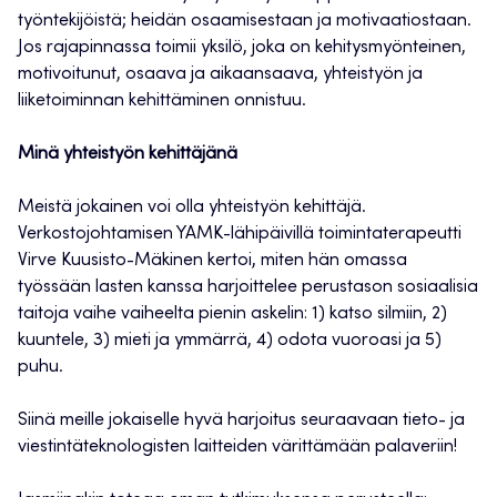
työntekijöistä; heidän osaamisestaan ja motivaatiostaan.
Jos rajapinnassa toimii yksilö, joka on kehitysmyönteinen,
motivoitunut, osaava ja aikaansaava, yhteistyön ja
liiketoiminnan kehittäminen onnistuu.
Minä yhteistyön kehittäjänä
Meistä jokainen voi olla yhteistyön kehittäjä.
Verkostojohtamisen YAMK-lähipäivillä toimintaterapeutti
Virve Kuusisto-Mäkinen kertoi, miten hän omassa
työssään lasten kanssa harjoittelee perustason sosiaalisia
taitoja vaihe vaiheelta pienin askelin: 1) katso silmiin, 2)
kuuntele, 3) mieti ja ymmärrä, 4) odota vuoroasi ja 5)
puhu.
Siinä meille jokaiselle hyvä harjoitus seuraavaan tieto- ja
viestintäteknologisten laitteiden värittämään palaveriin!