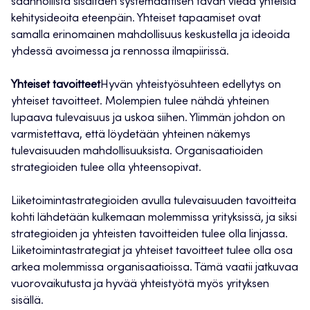
säännöllistä sisältäen systemaattisen tavan viedä yhteisiä
kehitysideoita eteenpäin. Yhteiset tapaamiset ovat
samalla erinomainen mahdollisuus keskustella ja ideoida
yhdessä avoimessa ja rennossa ilmapiirissä.
Yhteiset tavoitteet
Hyvän yhteistyösuhteen edellytys on
yhteiset tavoitteet. Molempien tulee nähdä yhteinen
lupaava tulevaisuus ja uskoa siihen. Ylimmän johdon on
varmistettava, että löydetään yhteinen näkemys
tulevaisuuden mahdollisuuksista. Organisaatioiden
strategioiden tulee olla yhteensopivat.
Liiketoimintastrategioiden avulla tulevaisuuden tavoitteita
kohti lähdetään kulkemaan molemmissa yrityksissä, ja siksi
strategioiden ja yhteisten tavoitteiden tulee olla linjassa.
Liiketoimintastrategiat ja yhteiset tavoitteet tulee olla osa
arkea molemmissa organisaatioissa. Tämä vaatii jatkuvaa
vuorovaikutusta ja hyvää yhteistyötä myös yrityksen
sisällä.