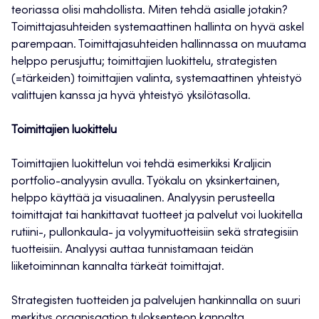
teoriassa olisi mahdollista. Miten tehdä asialle jotakin?
Toimittajasuhteiden systemaattinen hallinta on hyvä askel
parempaan. Toimittajasuhteiden hallinnassa on muutama
helppo perusjuttu; toimittajien luokittelu, strategisten
(=tärkeiden) toimittajien valinta, systemaattinen yhteistyö
valittujen kanssa ja hyvä yhteistyö yksilötasolla.
Toimittajien luokittelu
Toimittajien luokittelun voi tehdä esimerkiksi Kraljicin
portfolio-analyysin avulla. Työkalu on yksinkertainen,
helppo käyttää ja visuaalinen. Analyysin perusteella
toimittajat tai hankittavat tuotteet ja palvelut voi luokitella
rutiini-, pullonkaula- ja volyymituotteisiin sekä strategisiin
tuotteisiin. Analyysi auttaa tunnistamaan teidän
liiketoiminnan kannalta tärkeät toimittajat.
Strategisten tuotteiden ja palvelujen hankinnalla on suuri
merkitys organisaation tuloksenteon kannalta.