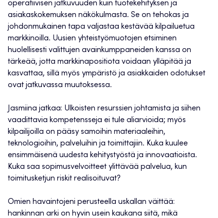
operatiivisen jatkuvuuden kuin tuotekehityksen ja
asiakaskokemuksen näkökulmasta. Se on tehokas ja
johdonmukainen tapa valjastaa kestävää kilpailuetua
markkinoilla. Uusien yhteistyömuotojen etsiminen
huolellisesti valittujen avainkumppaneiden kanssa on
tärkeää, jotta markkinapositiota voidaan ylläpitää ja
kasvattaa, sillä myös ympäristö ja asiakkaiden odotukset
ovat jatkuvassa muutoksessa.
Jasmiina jatkaa: Ulkoisten resurssien johtamista ja siihen
vaadittavia kompetensseja ei tule aliarvioida; myös
kilpailijoilla on pääsy samoihin materiaaleihin,
teknologioihin, palveluihin ja toimittajiin. Kuka kuulee
ensimmäisenä uudesta kehitystyöstä ja innovaatioista.
Kuka saa sopimusvelvoitteet ylittävää palvelua, kun
toimitusketjun riskit realisoituvat?
Omien havaintojeni perusteella uskallan väittää:
hankinnan arki on hyvin usein kaukana siitä, mikä