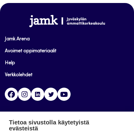
sivun
alkuun
www.jamk.fi
Jamk Arena
Avoimet oppimateriaalit
Help
Verkkolehdet
Facebook
Instagram
Linkedin
Twitter
YouTube
Jamk blogs
Tietoa sivustolla käytetyistä
evästeistä
Jamkin blogipalvelu. Blogien päivittäminen on