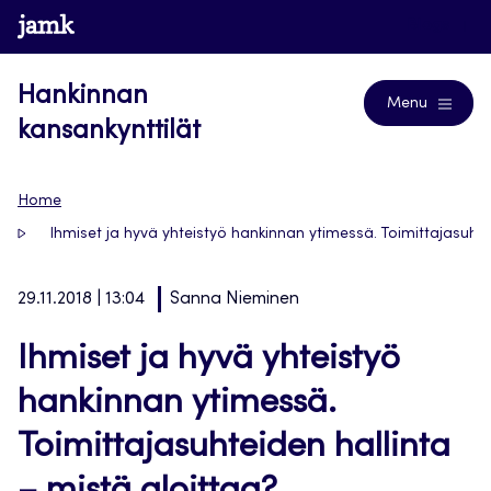
Siirry
www.jamk.fi
Blogs
suoraan
sisältöön
Hankinnan
Menu
kansankynttilät
Home
Ihmiset ja hyvä yhteistyö hankinnan ytimessä. Toimittajasuhte
29.11.2018 | 13:04
Sanna Nieminen
Ihmiset ja hyvä yhteistyö
hankinnan ytimessä.
Toimittajasuhteiden hallinta