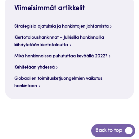
Viimeisimmät artikkelit
Strategisia ajatuksia ja hankintojen johtamista
Kiertotaloushankinnat – Julkisilla hankinnoilla
kiihdytetään kiertotaloutta
Mikä hankinnoissa puhututtaa keväällä 2022?
Kehitetään yhdessä
Globaalien toimitusketjuongelmien vaikutus
hankintaan
Siirry
Back to top
takaisin