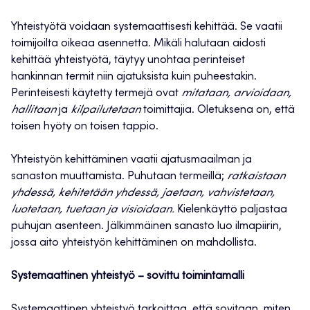
Yhteistyötä voidaan systemaattisesti kehittää. Se vaatii
toimijoilta oikeaa asennetta. Mikäli halutaan aidosti
kehittää yhteistyötä, täytyy unohtaa perinteiset
hankinnan termit niin ajatuksista kuin puheestakin.
Perinteisesti käytetty termejä ovat
mitataan, arvioidaan,
hallitaan
ja
kilpailutetaan
toimittajia. Oletuksena on, että
toisen hyöty on toisen tappio.
Yhteistyön kehittäminen vaatii ajatusmaailman ja
sanaston muuttamista. Puhutaan termeillä;
ratkaistaan
yhdessä, kehitetään yhdessä, jaetaan, vahvistetaan,
luotetaan, tuetaan ja visioidaan.
Kielenkäyttö paljastaa
puhujan asenteen. Jälkimmäinen sanasto luo ilmapiirin,
jossa aito yhteistyön kehittäminen on mahdollista.
Systemaattinen yhteistyö – sovittu toimintamalli
Systemaattinen yhteistyö tarkoittaa, että sovitaan, miten