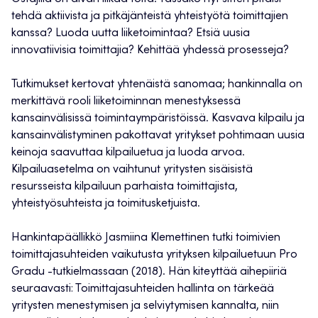
tehdä aktiivista ja pitkäjänteistä yhteistyötä toimittajien
kanssa? Luoda uutta liiketoimintaa? Etsiä uusia
innovatiivisia toimittajia? Kehittää yhdessä prosesseja?
Tutkimukset kertovat yhtenäistä sanomaa; hankinnalla on
merkittävä rooli liiketoiminnan menestyksessä
kansainvälisissä toimintaympäristöissä. Kasvava kilpailu ja
kansainvälistyminen pakottavat yritykset pohtimaan uusia
keinoja saavuttaa kilpailuetua ja luoda arvoa.
Kilpailuasetelma on vaihtunut yritysten sisäisistä
resursseista kilpailuun parhaista toimittajista,
yhteistyösuhteista ja toimitusketjuista.
Hankintapäällikkö Jasmiina Klemettinen tutki toimivien
toimittajasuhteiden vaikutusta yrityksen kilpailuetuun Pro
Gradu -tutkielmassaan (2018). Hän kiteyttää aihepiiriä
seuraavasti: Toimittajasuhteiden hallinta on tärkeää
yritysten menestymisen ja selviytymisen kannalta, niin