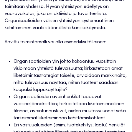
toimitaan yhdessä. Hyvän yhteistyön edellytys on
vuorovaikutus, joka on aktiivista ja tavoitteellista.
Organisaatioiden välisen yhteistyön systemaattinen
kehittäminen vaatii säännöllistä kanssakäymistä.
Sovittu toimintamalli voi olla esimerkiksi tällainen:
Organisaatioiden ylin johto kokoontuu vuosittain
visioimaan yhteistä tulevaisuutta; kirkastetaan omat
liiketoimintastrategiat toiselle, arvioidaan markkinoita,
miltä tulevaisuus näyttää, miten tuotteet saadaan
kaupaksi loppukäyttäjille?
Organisaatioiden avainhenkilöt tapaavat
vuosineljänneksittäin; tarkastellaan liiketoiminnallinen
tilanne, avaintunnusluvut, niiden muutossuunnat sekä
tärkeimmät liiketoiminnan kehittämiskohteet.
Eri vastuualueiden (esim. tuotekehitys, laatu) henkilöt