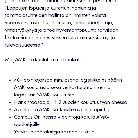
Jasmiinakin toteaa oman tutkimuksensa perusteella:
”Loppujen lopuksi ja kuitenkin; hankinta ja
toimittajasuhteiden hallinta on ihmisten välistä
vuorovaikutusta. Luottamusta, ihmissuhdetaitoja,
yhteistyökykyä ja aitoa hyväntahtoisuutta tarvitaan
liiketoiminnan menestymisen turvaamiseksi – nyt ja
tulevaisuudessa.”
Me JAMKissa koulutamme hankintaa
40+ opintojaksoa mm. osana logistiikkainsinöörin
AMK-koulutusta sekä verkostojohtamisen ja
logistiikan YAMK-koulutusta
Hankintaosaaja – 1-2 vuoden koulutus työn ohessa
Avoimessa AMK:ssa: kaikille avoimia opintoja
Campus Online:ssa – opintoja kaikille AMK-
opiskelijoille
Yrityksille räätälöityjä kokonaisuuksia