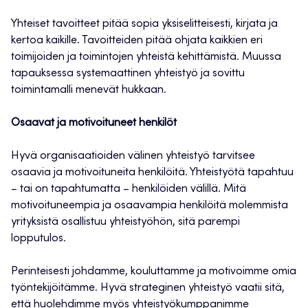
Yhteiset tavoitteet pitää sopia yksiselitteisesti, kirjata ja
kertoa kaikille. Tavoitteiden pitää ohjata kaikkien eri
toimijoiden ja toimintojen yhteistä kehittämistä. Muussa
tapauksessa systemaattinen yhteistyö ja sovittu
toimintamalli menevät hukkaan.
Osaavat ja motivoituneet henkilöt
Hyvä organisaatioiden välinen yhteistyö tarvitsee
osaavia ja motivoituneita henkilöitä. Yhteistyötä tapahtuu
– tai on tapahtumatta – henkilöiden välillä. Mitä
motivoituneempia ja osaavampia henkilöitä molemmista
yrityksistä osallistuu yhteistyöhön, sitä parempi
lopputulos.
Perinteisesti johdamme, kouluttamme ja motivoimme omia
työntekijöitämme. Hyvä strateginen yhteistyö vaatii sitä,
että huolehdimme myös yhteistyökumppanimme