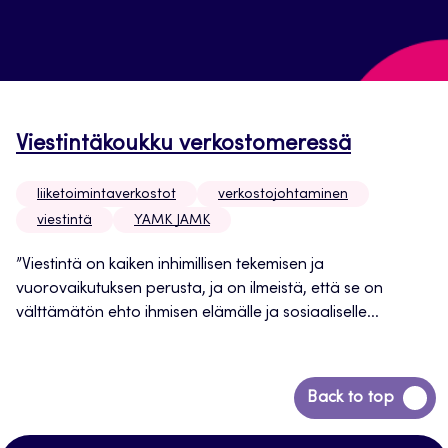
Viestintäkoukku verkostomeressä
liiketoimintaverkostot
verkostojohtaminen
viestintä
YAMK JAMK
”Viestintä on kaiken inhimillisen tekemisen ja
vuorovaikutuksen perusta, ja on ilmeistä, että se on
välttämätön ehto ihmisen elämälle ja sosiaaliselle...
Siirry
Back to top
takaisin
sivun