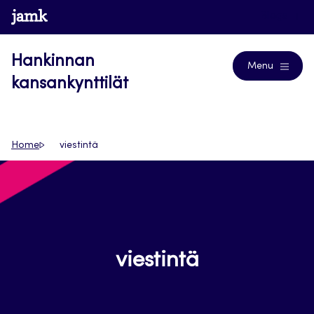
Siirry
www.jamk.fi
Blogs
suoraan
sisältöön
Hankinnan
Menu
kansankynttilät
Home
viestintä
viestintä