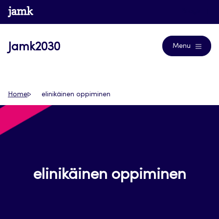
Siirry
www.jamk.fi
Blogs
suoraan
sisältöön
Jamk2030
Menu
Home
elinikäinen oppiminen
elinikäinen oppiminen