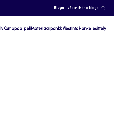
Blogs
Search the blogs
ly
Komppaa-peli
Materiaalipankki
Viestintä
Hanke-esittely