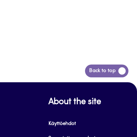
Siirry
Back to top
takaisin
sivun
alkuun
About the site
Käyttöehdot