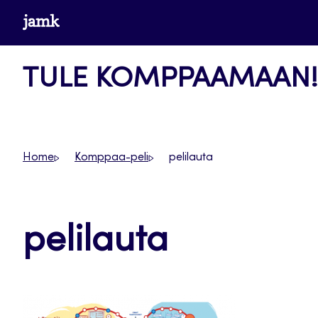
Siirry
www.jamk.fi
suoraan
sisältöön
TULE KOMPPAAMAAN!
Home
Komppaa-peli
pelilauta
pelilauta