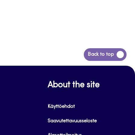
Siirry
Back to top
takaisin
sivun
alkuun
About the site
Käyttöehdot
Saavutettavuusseloste