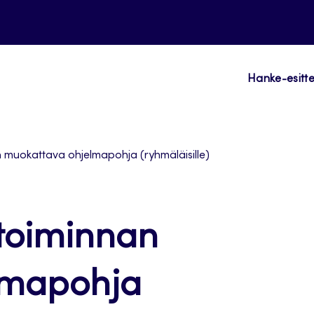
Hanke-esitte
uokattava ohjelmapohja (ryhmäläisille)
oiminnan
lmapohja