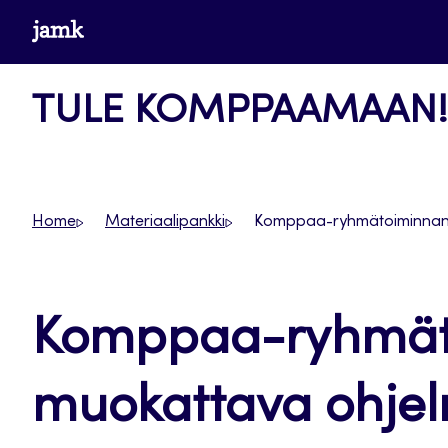
Siirry
www.jamk.fi
suoraan
sisältöön
TULE KOMPPAAMAAN!
Home
Materiaalipankki
Komppaa-ryhmätoiminnan m
Komppaa-ryhmät
muokattava ohje