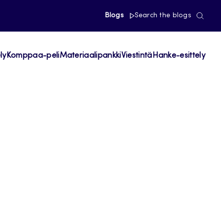
Blogs
Search the blogs
ly
Komppaa-peli
Materiaalipankki
Viestintä
Hanke-esittely