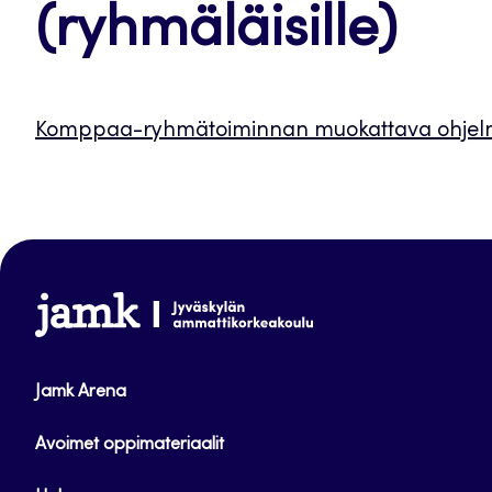
(ryhmäläisille)
Komppaa-ryhmätoiminnan muokattava ohjelma
www.jamk.fi
Jamk Arena
Avoimet oppimateriaalit