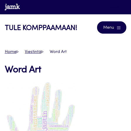
Siirry
www.jamk.fi
Blogs
suoraan
sisältöön
TULE KOMPPAAMAAN!
Menu
Home
Viestintä
Word Art
Word Art