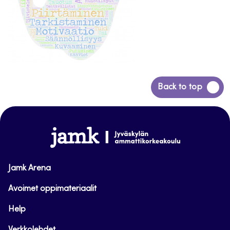
Siirry
Back to top
takaisin
sivun
alkuun
www.jamk.fi
Jamk Arena
Avoimet oppimateriaalit
Help