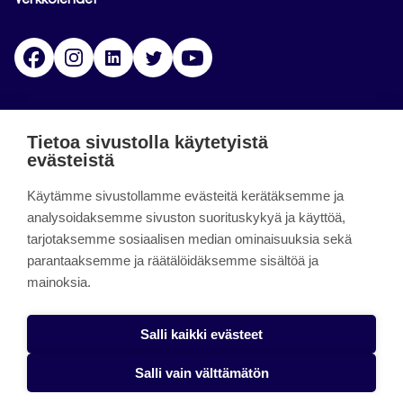
Verkkolehdet
Facebook
Instagram
Linkedin
Twitter
YouTube
Jamk blogs
Tietoa sivustolla käytetyistä
evästeistä
Jamkin blogipalvelu. Blogien päivittäminen on
Käytämme sivustollamme evästeitä kerätäksemme ja
päättynyt 11.9.2023.
analysoidaksemme sivuston suorituskykyä ja käyttöä,
tarjotaksemme sosiaalisen median ominaisuuksia sekä
About the site
parantaaksemme ja räätälöidäksemme sisältöä ja
mainoksia.
Käyttöehdot
Saavutettavuusseloste
Salli kaikki evästeet
Alasottoilmoitus
Salli vain välttämätön
Tietoa evästeistä