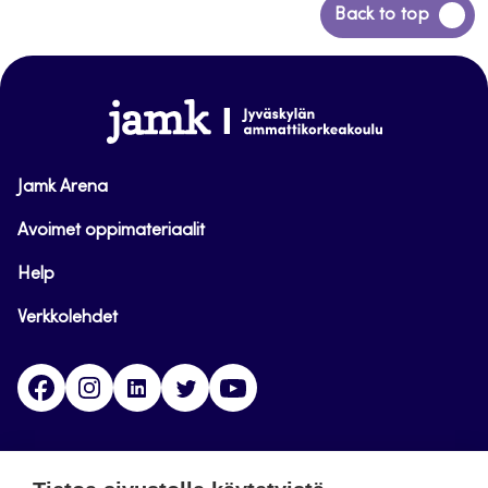
Siirry
Back to top
takaisin
sivun
alkuun
www.jamk.fi
Jamk Arena
Avoimet oppimateriaalit
Help
Verkkolehdet
Facebook
Instagram
Linkedin
Twitter
YouTube
Jamk blogs