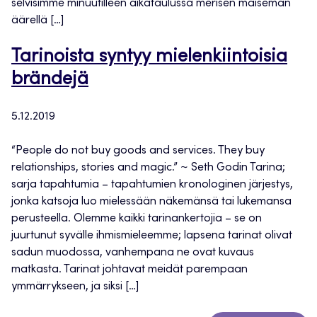
selvisimme minuutilleen aikataulussa merisen maiseman
äärellä […]
Tarinoista syntyy mielenkiintoisia
brändejä
5.12.2019
“People do not buy goods and services. They buy
relationships, stories and magic.” ~ Seth Godin Tarina;
sarja tapahtumia – tapahtumien kronologinen järjestys,
jonka katsoja luo mielessään näkemänsä tai lukemansa
perusteella. Olemme kaikki tarinankertojia – se on
juurtunut syvälle ihmismieleemme; lapsena tarinat olivat
sadun muodossa, vanhempana ne ovat kuvaus
matkasta. Tarinat johtavat meidät parempaan
ymmärrykseen, ja siksi […]