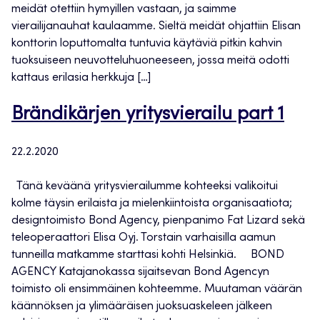
meidät otettiin hymyillen vastaan, ja saimme
vierailijanauhat kaulaamme. Sieltä meidät ohjattiin Elisan
konttorin loputtomalta tuntuvia käytäviä pitkin kahvin
tuoksuiseen neuvotteluhuoneeseen, jossa meitä odotti
kattaus erilasia herkkuja […]
Brändikärjen yritysvierailu part 1
22.2.2020
Tänä keväänä yritysvierailumme kohteeksi valikoitui
kolme täysin erilaista ja mielenkiintoista organisaatiota;
designtoimisto Bond Agency, pienpanimo Fat Lizard sekä
teleoperaattori Elisa Oyj. Torstain varhaisilla aamun
tunneilla matkamme starttasi kohti Helsinkiä. BOND
AGENCY Katajanokassa sijaitsevan Bond Agencyn
toimisto oli ensimmäinen kohteemme. Muutaman väärän
käännöksen ja ylimääräisen juoksuaskeleen jälkeen