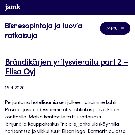
Siirry
www.jamk.fi
Blogs
suoraan
sisältöön
Bisnesopintoja ja luovia
Menu
ratkaisuja
Brändikärjen yritysvierailu part 2 –
Elisa Oyj
15.4.2020
Perjantaina hotelliaamiaisen jälkeen lähdimme kohti
Pasilaa, jossa edessämme oli vauhtirikas päivä Elisan
konttorilla. Matka konttorille taittui rattoisasti
lähijunalla Kauppakeskus Triplalle, jonka uloskäynnillä
horisontissa jo vilkkui suuri Elisan logo. Konttorin aulassa