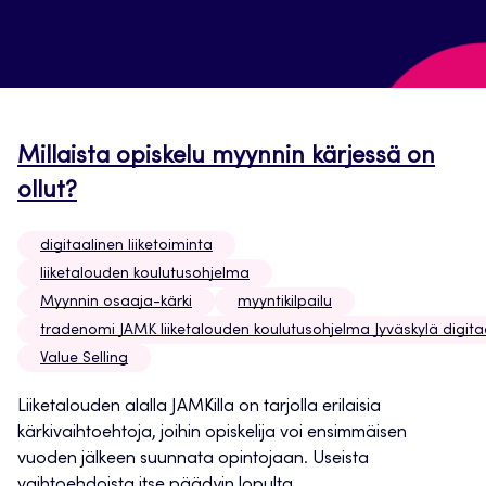
Millaista opiskelu myynnin kärjessä on
ollut?
digitaalinen liiketoiminta
liiketalouden koulutusohjelma
Myynnin osaaja-kärki
myyntikilpailu
tradenomi JAMK liiketalouden koulutusohjelma Jyväskylä digitaa
Value Selling
Liiketalouden alalla JAMKilla on tarjolla erilaisia
kärkivaihtoehtoja, joihin opiskelija voi ensimmäisen
vuoden jälkeen suunnata opintojaan. Useista
vaihtoehdoista itse päädyin lopulta...