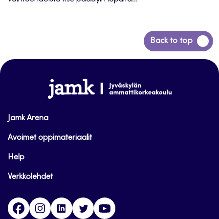
Siirry
Back to top
takaisin
sivun
alkuun
www.jamk.fi
Jamk Arena
Avoimet oppimateriaalit
Help
Verkkolehdet
Facebook
Instagram
Linkedin
Twitter
YouTube