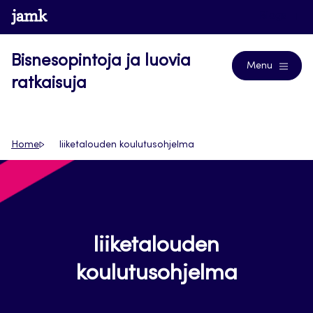
Siirry
www.jamk.fi
Blogs
suoraan
sisältöön
Bisnesopintoja ja luovia
Menu
ratkaisuja
Home
liiketalouden koulutusohjelma
liiketalouden
koulutusohjelma