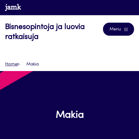
Siirry
www.jamk.fi
Blogs
suoraan
sisältöön
Bisnesopintoja ja luovia
Menu
ratkaisuja
Home
Makia
Makia