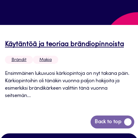
Käytäntöä ja teoriaa brändiopinnoista
Brändit
Makia
Ensimmäinen lukuvuosi kärkiopintoja on nyt takana päin.
Kärkiopintoihin oli tänäkin vuonna paljon hakijoita ja
esimerkiksi brändikärkeen valittiin tänä vuonna
seitsemän...
Siirry
Back to top
takaisin
sivun