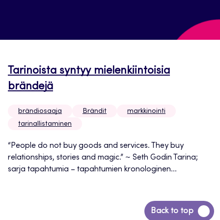
Tarinoista syntyy mielenkiintoisia
brändejä
brändiosaaja
Brändit
markkinointi
tarinallistaminen
“People do not buy goods and services. They buy
relationships, stories and magic.” ~ Seth Godin Tarina;
sarja tapahtumia – tapahtumien kronologinen...
Siirry
Back to top