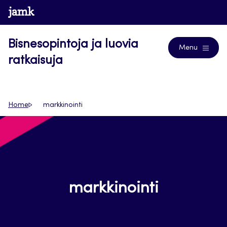
Siirry
www.jamk.fi
Blogs
suoraan
sisältöön
Bisnesopintoja ja luovia
Menu
ratkaisuja
Home
markkinointi
markkinointi