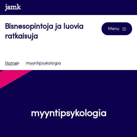
Siirry
www.jamk.fi
Blogs
suoraan
sisältöön
Bisnesopintoja ja luovia
Menu
ratkaisuja
Home
myyntipsykologia
myyntipsykologia