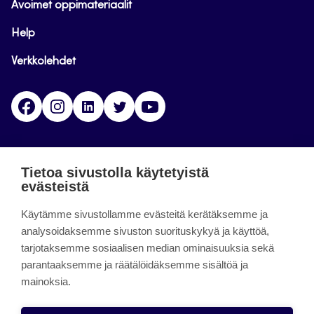
Avoimet oppimateriaalit
Help
Verkkolehdet
Facebook
Instagram
Linkedin
Twitter
YouTube
Jamk blogs
Tietoa sivustolla käytetyistä
evästeistä
Jamkin blogipalvelu. Blogien päivittäminen on
Käytämme sivustollamme evästeitä kerätäksemme ja
päättynyt 11.9.2023.
analysoidaksemme sivuston suorituskykyä ja käyttöä,
tarjotaksemme sosiaalisen median ominaisuuksia sekä
About the site
parantaaksemme ja räätälöidäksemme sisältöä ja
mainoksia.
Käyttöehdot