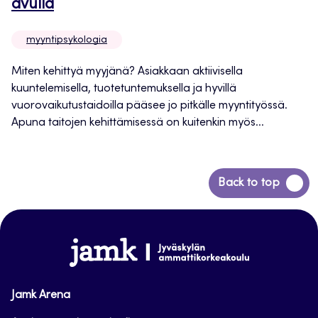
avulla
myyntipsykologia
Miten kehittyä myyjänä? Asiakkaan aktiivisella
kuuntelemisella, tuotetuntemuksella ja hyvillä
vuorovaikutustaidoilla pääsee jo pitkälle myyntityössä.
Apuna taitojen kehittämisessä on kuitenkin myös...
Siirry
Back to top
takaisin
sivun
alkuun
www.jamk.fi
Jamk Arena